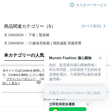
送料無料
カスタマーサービス
二、支払い限度額
付款後7-11取貨
1.初回 AFTEEを ご利用の際に、認証結果及び当社の審査の結果に基づ
き、限度額が設定されます。
送料無料
2.決済金額は最低NT$20です。
3.現在、台湾の会員のみご利用いただけます。
商品関連カテゴリー（5）
[すべて表示]
宅配
三、利用規約「AFTEE代金後払い」（以下当サービスという）はネットプ
送料無料
🤸 DANSKIN
下著｜緊身褲
ロテクションズ（以下 AFTEE という）が提供し、AFTEEが代金を徴収し
🤸 DANSKIN
🏋️‍♀️健身房推薦 | 增肌減脂 美腿美臀
ます。当サービスご利用の際に提供しなければならない個人情報（注文者
離島宅配
の氏名、電話番号、受取人の氏名、電話番号、受取人住所を含むがこれに
送料無料
限らない）は、AFTEEに渡され当サービスで必要な範囲内で利用されま
本カテゴリーの人気商品
サイト全体のランキング
す。AFTEEの個人情報の収集、処理、利用について、詳細はAFTEE公式ホ
Munsin Fashion 滿心購物
ームページの『個人情報の収集、処理及び利用に関する声明』をご参照く
您好，歡迎來到滿心購物商城！
ださい（
https://aftee.tw/privacypolicy/
）。
有任何問題，請直接留下您的姓名
当サイトではCookieを使用しています。当サイトのCookie使用に関する詳細
及聯絡電話，方便我們以最快速度
人気タグ
AFTEEの初回ご利用の際に、審査を通過すれば、最高額がNT$10,000にな
や、Cookieを無効にしたい場合のブラウザでの設定方法については、当サイト
處理喔~
ります。支払い期限を過ぎた場合、その金額に基づいて年利20%の遅延滞
「
プライバシーポリシー
」のCookieポリシーをご参照ください。お客さま
が、当サイトを引き続き使用される場合、当社がサイト利用規約のCookieポリ
詳しく見る >
納金が加算されます。未成年の利用者は、事前に法定代理人または後見人
シーに基づいてCookieを使用することに同意したものとみなします。
の同意を得ればAFTEEをご利用いただけます。
回覆至 Munsin Fashion 滿心購物
個人情報の処理、利用について疑問がある、または関連する法律の権利を
分かりました
行使したい場合は、ネットプロテクションズ
cs_tw@netprotections.co.jp
立即取得更多優惠
にご連絡ください。上記に示した個人情報を、必要な購入注文書とあわせ
てAFTEEにご提供いただく、またはAFTEEにあなたの個人情報の収集、処