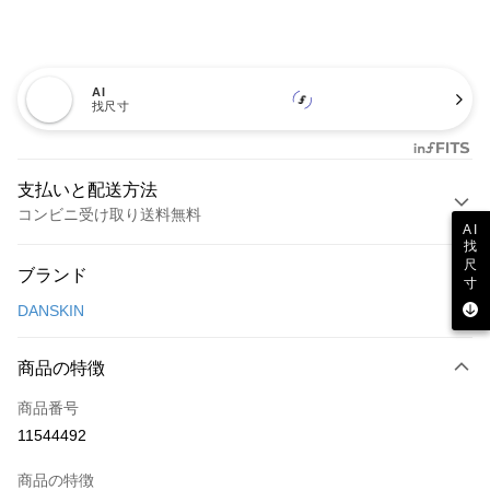
AI
找尺寸
支払いと配送方法
コンビニ受け取り送料無料
AI
找
お支払い方法
尺
ブランド
寸
クレジットカード1回払い
DANSKIN
コンビニ店頭代金引換
LINE Pay
商品の特徴
Apple Pay
商品番号
11544492
JKOPAY
商品の特徴
Easy Wallet