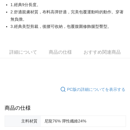
1.經典9分長度。
AFTEE代金後払い
2.舒適親膚材質，布料高彈舒適，完美包覆運動時的動作。穿著
説明
無負擔。
一、 AFTEE代金後払いについて
3.經典美型剪裁，後腰可收納，包覆腹圍修飾腿型臀型。
ATM払い
1.お支払い方法でAFTEE代金後払いを選択すると、携帯電話認証ウィンド
ウが表示されます。
2.SMSで認証してお支払い手続を進めてください。
配送方法
3.注文するときのお支払いは不要です。商品はご指定の住所に配送されま
す。
全家取貨付款
詳細について
商品の仕様
おすすめ関連商品
4.ご注文が完了すると、携帯に支払い通知のSMSが届きます。アプリ会員
送料無料
の場合は、AFTEE アプリプッシュ通知が届きます。
5.商品受け取り時のお支払いは不要です。商品を確かめてから、SMSまた
付款後全家取貨
はアプリの通知に従って、4大コンビニ、またはATM/オンラインバンキン
グでお支払いください。
送料無料
代金納付期限は最短で 14 日以内ですので、ご注意ください。AFTEE アプ
萊爾富取貨付款
PC版の詳細についてを表示する
リをダウンロードして AFTEE 会員になるとお支払い期限を最長 45 日以内
送料無料
まで延長できます。
付款後萊爾富取貨
商品の仕様
お支払期限は、ショップが請求した期日と、AFTEEで延長できる日数をも
とに計算されます。AFTEEで注文すると、商品を受け取るまで支払い期限
送料無料
を延長できますが、商品を期限内に受け取れない場合があります（例：予
主料材質
尼龍76% 彈性纖維24%
約商品や商品到着日が比較的遅い商品）。そのため、商品到着の有無に関
7-11取貨付款
わらず、AFTEEで指定された期限内にお支払いください。