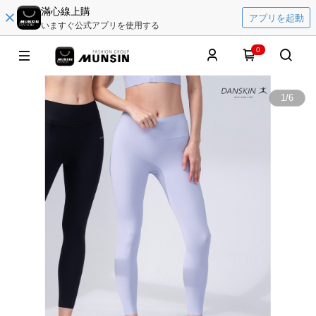
滿心線上購
アプリを起動
いますぐ公式アプリを使用する
0
1
/
6