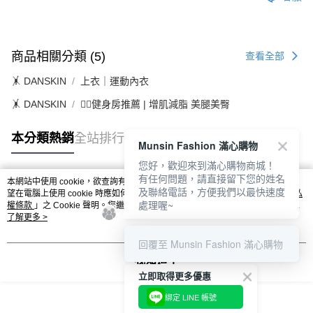
１．透過由恩沛科技股份有限公司提供之「AFTEE先享後付」服務完成之交
免運費
易，需依本服務之必要範圍內提供個人資料，並將交易相關給付款項請求債
權轉讓予恩沛科技股份有限公司。
付款後7-11取貨
２．關於個人資料處理事宜，請瀏覽以下網址：
商品相關分類 (5)
免運費
查看全部
https://aftee.tw/terms/#terms3
３．未成年的使用者請事先徵得法定代理人或監護人之同意方可使用
🤸 DANSKIN
上衣｜運動內衣
宅配
「AFTEE先享後付」，若未經同意申辦者引起之損失，本公司不負相關責
任。
免運費
🤸 DANSKIN
🏋️‍♀️健身房推薦 | 增肌減脂 美腿美臀
４．使用「AFTEE先享後付」時，將依據個別帳號之用戶狀況，依本公司即
時審查核予不同之上限額度；若仍有額度不足之情形，本公司將視審查結果
離島宅配
請求用戶進行身份認證。
本分類熱銷
全站排行
Munsin Fashion 滿心購物
免運費
５．嚴禁一人註冊多個帳號或使用他人資訊註冊。若發現惡意使用之情形，
恩沛科技股份有限公司將有權停止該用戶之使用額度並採取法律行動。
您好，歡迎來到滿心購物商城！
有任何問題，請直接留下您的姓名
本網站中使用 cookie，欲查詢有關本網站使用 cookie 方式之詳情，及若您不希
及聯絡電話，方便我們以最快速度
熱門標籤
望在電腦上使用 cookie 時應如何變更電腦的 cookie 設定，請參閱本網站「
隱私
處理喔~
權條款
」之 Cookie 聲明。您繼續使用本網站即表示您同意本公司得按本網站使
用條款之 Cookie 聲明使用 cookie。
了解更多 >
回覆至 Munsin Fashion 滿心購物
我知道了
立即取得更多優惠
綁定 LINE 帳號