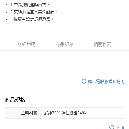
悠遊付
1.中高強度運動內衣。
AFTEE先享後付
2.束縛力強兼具美背設計。
相關說明
3.後簍空設計舒適透氣。
【關於「AFTEE先享後付」】
ATM付款
AFTEE先享後付是「在收到商品之後才付款」的支付方式。 讓您購物簡單
便利好安心！
１．簡單：不需註冊會員、不需綁卡、不需儲值。
運送方式
詳細說明
商品規格
相關推薦
２．便利：只要手機號碼，簡訊認證，即可結帳。
３．安心：先確認商品／服務後，再付款。
全家取貨付款
免運費
【「AFTEE先享後付」結帳流程】
１．於結帳方式選擇「AFTEE先享後付」後，將跳轉至「AFTEE先享後付」
付款後全家取貨
結帳頁面，進行簡訊認證並確認金額後，即可完成結帳。
２．訂單成立數日內，您將收到繳費通知簡訊。
免運費
顯示電腦版詳細說明
３．收到繳費通知簡訊後14天內，點擊此簡訊中的連結，可透過四大超商／
ATM／網路銀行／等多元方式進行付款，方視為交易完成。
萊爾富取貨付款
※ 請注意：結帳手續完成當下不需立刻繳費，但若您需要取消訂單，請聯絡
免運費
購買商品的店家。未經商家同意取消之訂單仍視為有效，需透過AFTEE先享
商品規格
後付繳納相關費用。
付款後萊爾富取貨
※ 交易是否成功請以「AFTEE先享後付 」之結帳頁面顯示為準，若有關於
是否繳費成功／繳費後需取消欲退款等相關疑問，請聯繫「AFTEE先享後付
主料材質
尼龍76% 彈性纖維24%
免運費
客戶支援中心」
https://netprotections.freshdesk.com/support/home
7-11取貨付款
客服
【注意事項】