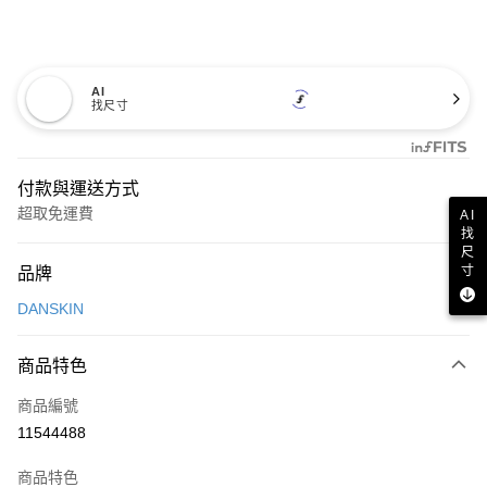
AI
找尺寸
付款與運送方式
超取免運費
AI
找
付款方式
尺
寸
品牌
信用卡一次付款
DANSKIN
超商取貨付款
商品特色
LINE Pay
商品編號
Apple Pay
11544488
街口支付
商品特色