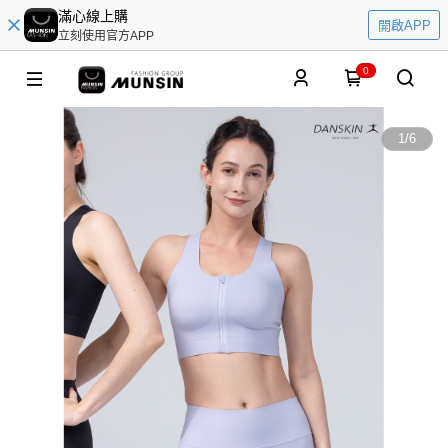
滿心線上購
開啟APP
立刻使用官方APP
0
1
/
6