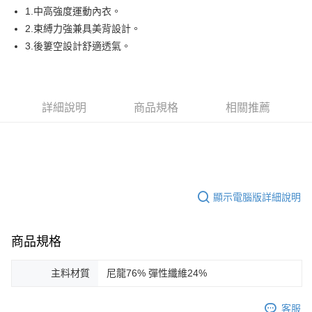
悠遊付
1.中高強度運動內衣。
AFTEE先享後付
2.束縛力強兼具美背設計。
相關說明
3.後簍空設計舒適透氣。
【關於「AFTEE先享後付」】
ATM付款
AFTEE先享後付是「在收到商品之後才付款」的支付方式。 讓您購物簡單
便利好安心！
１．簡單：不需註冊會員、不需綁卡、不需儲值。
運送方式
詳細說明
商品規格
相關推薦
２．便利：只要手機號碼，簡訊認證，即可結帳。
３．安心：先確認商品／服務後，再付款。
全家取貨付款
免運費
【「AFTEE先享後付」結帳流程】
１．於結帳方式選擇「AFTEE先享後付」後，將跳轉至「AFTEE先享後付」
付款後全家取貨
結帳頁面，進行簡訊認證並確認金額後，即可完成結帳。
２．訂單成立數日內，您將收到繳費通知簡訊。
免運費
顯示電腦版詳細說明
３．收到繳費通知簡訊後14天內，點擊此簡訊中的連結，可透過四大超商／
ATM／網路銀行／等多元方式進行付款，方視為交易完成。
萊爾富取貨付款
※ 請注意：結帳手續完成當下不需立刻繳費，但若您需要取消訂單，請聯絡
免運費
購買商品的店家。未經商家同意取消之訂單仍視為有效，需透過AFTEE先享
商品規格
後付繳納相關費用。
付款後萊爾富取貨
※ 交易是否成功請以「AFTEE先享後付 」之結帳頁面顯示為準，若有關於
是否繳費成功／繳費後需取消欲退款等相關疑問，請聯繫「AFTEE先享後付
主料材質
尼龍76% 彈性纖維24%
免運費
客戶支援中心」
https://netprotections.freshdesk.com/support/home
7-11取貨付款
客服
【注意事項】