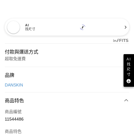
AI
找尺寸
付款與運送方式
超取免運費
AI
找
付款方式
尺
寸
品牌
信用卡一次付款
DANSKIN
超商取貨付款
商品特色
LINE Pay
商品編號
Apple Pay
11544486
街口支付
商品特色