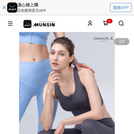
滿心線上購
開啟APP
立刻使用官方APP
0
1
/
5