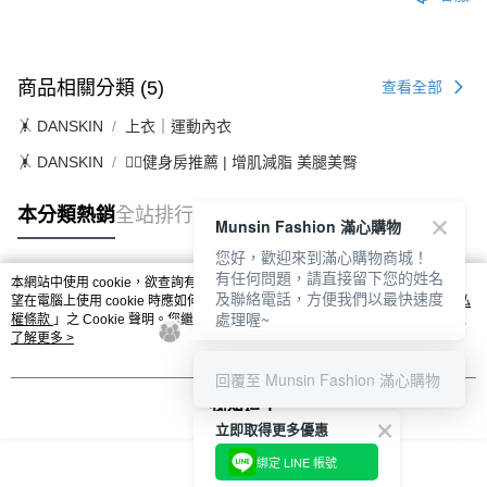
１．透過由恩沛科技股份有限公司提供之「AFTEE先享後付」服務完成之交
免運費
易，需依本服務之必要範圍內提供個人資料，並將交易相關給付款項請求債
權轉讓予恩沛科技股份有限公司。
付款後7-11取貨
２．關於個人資料處理事宜，請瀏覽以下網址：
商品相關分類 (5)
免運費
查看全部
https://aftee.tw/terms/#terms3
３．未成年的使用者請事先徵得法定代理人或監護人之同意方可使用
🤸 DANSKIN
上衣｜運動內衣
宅配
「AFTEE先享後付」，若未經同意申辦者引起之損失，本公司不負相關責
任。
免運費
🤸 DANSKIN
🏋️‍♀️健身房推薦 | 增肌減脂 美腿美臀
４．使用「AFTEE先享後付」時，將依據個別帳號之用戶狀況，依本公司即
時審查核予不同之上限額度；若仍有額度不足之情形，本公司將視審查結果
離島宅配
請求用戶進行身份認證。
本分類熱銷
全站排行
Munsin Fashion 滿心購物
免運費
５．嚴禁一人註冊多個帳號或使用他人資訊註冊。若發現惡意使用之情形，
恩沛科技股份有限公司將有權停止該用戶之使用額度並採取法律行動。
您好，歡迎來到滿心購物商城！
有任何問題，請直接留下您的姓名
本網站中使用 cookie，欲查詢有關本網站使用 cookie 方式之詳情，及若您不希
及聯絡電話，方便我們以最快速度
熱門標籤
望在電腦上使用 cookie 時應如何變更電腦的 cookie 設定，請參閱本網站「
隱私
處理喔~
權條款
」之 Cookie 聲明。您繼續使用本網站即表示您同意本公司得按本網站使
用條款之 Cookie 聲明使用 cookie。
了解更多 >
回覆至 Munsin Fashion 滿心購物
我知道了
立即取得更多優惠
綁定 LINE 帳號