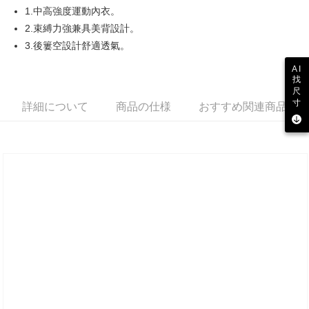
1.中高強度運動內衣。
AFTEE代金後払い
2.束縛力強兼具美背設計。
説明
3.後簍空設計舒適透氣。
一、 AFTEE代金後払いについて
ATM払い
AI
1.お支払い方法でAFTEE代金後払いを選択すると、携帯電話認証ウィンド
找
ウが表示されます。
尺
2.SMSで認証してお支払い手続を進めてください。
配送方法
寸
詳細について
商品の仕様
おすすめ関連商品
3.注文するときのお支払いは不要です。商品はご指定の住所に配送されま
す。
全家取貨付款
4.ご注文が完了すると、携帯に支払い通知のSMSが届きます。アプリ会員
送料無料
の場合は、AFTEE アプリプッシュ通知が届きます。
5.商品受け取り時のお支払いは不要です。商品を確かめてから、SMSまた
付款後全家取貨
はアプリの通知に従って、4大コンビニ、またはATM/オンラインバンキン
グでお支払いください。
送料無料
代金納付期限は最短で 14 日以内ですので、ご注意ください。AFTEE アプ
萊爾富取貨付款
リをダウンロードして AFTEE 会員になるとお支払い期限を最長 45 日以内
送料無料
まで延長できます。
付款後萊爾富取貨
お支払期限は、ショップが請求した期日と、AFTEEで延長できる日数をも
とに計算されます。AFTEEで注文すると、商品を受け取るまで支払い期限
送料無料
を延長できますが、商品を期限内に受け取れない場合があります（例：予
約商品や商品到着日が比較的遅い商品）。そのため、商品到着の有無に関
7-11取貨付款
わらず、AFTEEで指定された期限内にお支払いください。