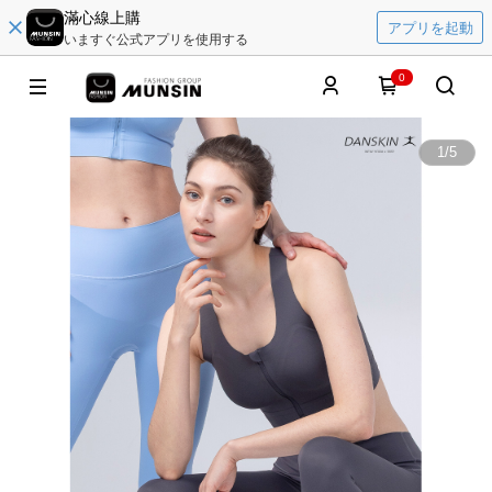
滿心線上購
アプリを起動
いますぐ公式アプリを使用する
0
1
/
5