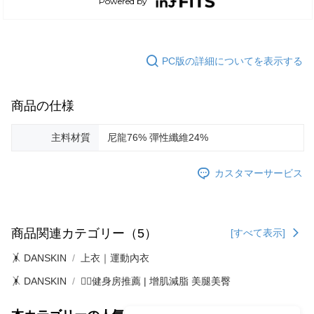
理、利用を許可することににご同意いただけない場合は、当サービスを選
択しないでください。
PC版の詳細についてを表示する
商品の仕様
主料材質
尼龍76% 彈性纖維24%
カスタマーサービス
商品関連カテゴリー（5）
[すべて表示]
🤸 DANSKIN
上衣｜運動內衣
🤸 DANSKIN
🏋️‍♀️健身房推薦 | 增肌減脂 美腿美臀