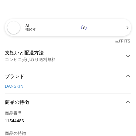
AI
找尺寸
支払いと配送方法
コンビニ受け取り送料無料
お支払い方法
ブランド
クレジットカード1回払い
DANSKIN
コンビニ店頭代金引換
LINE Pay
商品の特徴
Apple Pay
商品番号
11544486
JKOPAY
商品の特徴
Easy Wallet