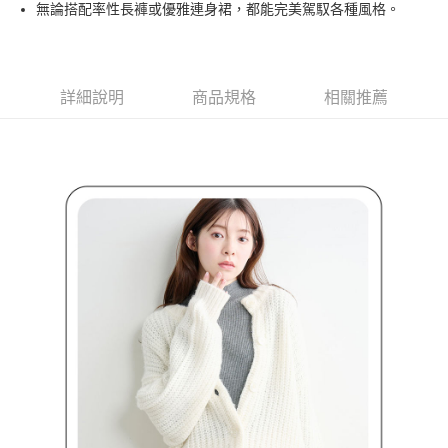
無論搭配率性長褲或優雅連身裙，都能完美駕馭各種風格。
３．安心：先確認商品／服務後，再付款。
全家取貨付款
免運費
【「AFTEE先享後付」結帳流程】
１．於結帳方式選擇「AFTEE先享後付」後，將跳轉至「AFTEE先享後付」
付款後全家取貨
結帳頁面，進行簡訊認證並確認金額後，即可完成結帳。
詳細說明
商品規格
相關推薦
２．訂單成立數日內，您將收到繳費通知簡訊。
免運費
３．收到繳費通知簡訊後14天內，點擊此簡訊中的連結，可透過四大超商／
ATM／網路銀行／等多元方式進行付款，方視為交易完成。
萊爾富取貨付款
※ 請注意：結帳手續完成當下不需立刻繳費，但若您需要取消訂單，請聯絡
免運費
購買商品的店家。未經商家同意取消之訂單仍視為有效，需透過AFTEE先享
後付繳納相關費用。
付款後萊爾富取貨
※ 交易是否成功請以「AFTEE先享後付 」之結帳頁面顯示為準，若有關於
是否繳費成功／繳費後需取消欲退款等相關疑問，請聯繫「AFTEE先享後付
免運費
客戶支援中心」
https://netprotections.freshdesk.com/support/home
7-11取貨付款
【注意事項】
１．透過由恩沛科技股份有限公司提供之「AFTEE先享後付」服務完成之交
免運費
易，需依本服務之必要範圍內提供個人資料，並將交易相關給付款項請求債
權轉讓予恩沛科技股份有限公司。
付款後7-11取貨
２．關於個人資料處理事宜，請瀏覽以下網址：
免運費
https://aftee.tw/terms/#terms3
３．未成年的使用者請事先徵得法定代理人或監護人之同意方可使用
宅配
「AFTEE先享後付」，若未經同意申辦者引起之損失，本公司不負相關責
任。
免運費