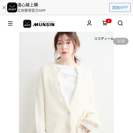
滿心線上購
開啟APP
立刻使用官方APP
0
1
/
10