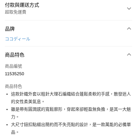
付款與運送方式
超取免運費
付款方式
品牌
信用卡一次付款
ココディール
超商取貨付款
商品特色
LINE Pay
商品編號
Apple Pay
11535250
街口支付
商品特色
悠遊付
這款針織外套以粗針大理石編織結合蓬鬆柔軟的手感，散發迷人
AFTEE先享後付
的女性柔美氣息。
相關說明
雖是帶有圓潤感的寬鬆廓形，穿起來卻輕盈無負擔，是其一大魅
【關於「AFTEE先享後付」】
力。
ATM付款
AFTEE先享後付是「在收到商品之後才付款」的支付方式。 讓您購物簡單
大尺寸鈕扣點綴出簡約而不失亮點的設計，是一款萬能的必備單
便利好安心！
１．簡單：不需註冊會員、不需綁卡、不需儲值。
品。
運送方式
２．便利：只要手機號碼，簡訊認證，即可結帳。