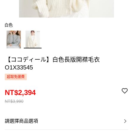
白色
【ココディール】白色長版開襟毛衣
O1X33545
超取免運費
NT$2,394
NT$3,990
請選擇商品選項