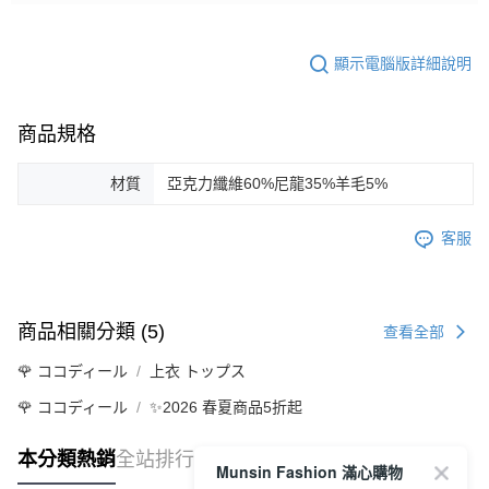
顯示電腦版詳細說明
商品規格
材質
亞克力纖維60%尼龍35%羊毛5%
客服
商品相關分類 (5)
查看全部
🌹 ココディール
上衣 トップス
🌹 ココディール
✨2026 春夏商品5折起
本分類熱銷
全站排行
Munsin Fashion 滿心購物