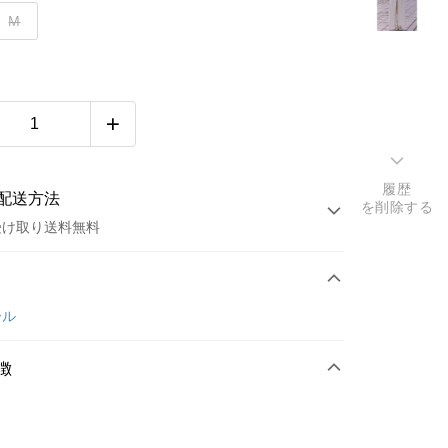
M
履歴
配送方法
を削除する
受け取り送料無料
方法
カード1回払い
ール
店頭代金引換
徴