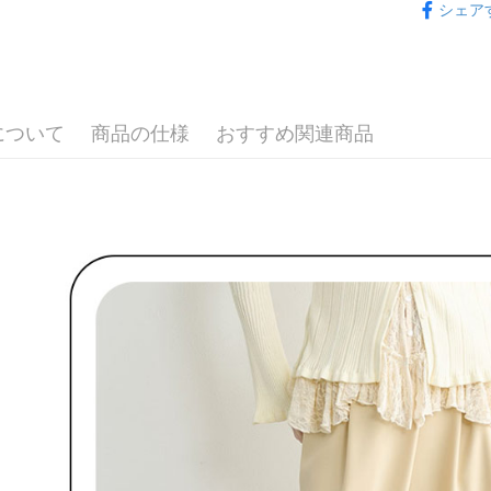
期限を延
シェア
送料無料
🌹 ココ
（例：予
の有無に関
7-11取貨
🌹 ココ
二、支払
送料無料
▶女裝
1.初回 
き、限度
付款後7-1
について
商品の仕様
おすすめ関連商品
🌸2026 
2.決済金額
送料無料
3.現在、
🌹 ココ
宅配
三、利用規
プロテクシ
送料無料
します。
文者の氏
離島宅配
これに限ら
送料無料
されます。
AFTEE
明』をご
AFTEE
なります。
延滞納金
後見人の同
個人情報