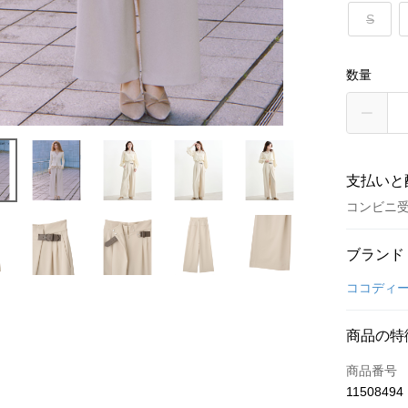
S
数量
支払いと
コンビニ
お支払い
ブランド
クレジット
ココディ
コンビニ
商品の特
LINE Pay
商品番号
Apple Pay
11508494