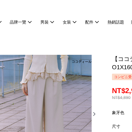
品牌一覽
男裝
女裝
配件
熱銷話題
【ココ
O1X16
コンビニ受
NT$2,
NT$4,890
象牙色
尺寸