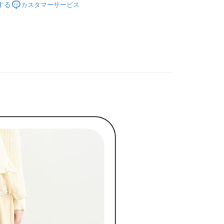
長できますが、商品を期限内に受け取れない場合があります
する
カスタマーサービス
ディール
約商品や商品到着日が比較的遅い商品）。そのため、商品到着
下著 ボトムス
わらず、AFTEEで指定された期限内にお支払いください。
付款
ディール
✨2026 春夏商品5折起
い限度額
褲裝
長褲
AFTEEを ご利用の際に、認証結果及び当社の審査の結果に基づ
額が設定されます。
1取貨
春夏新品
🖤ココディール
は最低NT$20です。
台湾の会員のみご利用いただけます。
ディール
🏷️ OUTLET SALE ｜特價
春Spring
約「AFTEE代金後払い」（以下当サービスという）はネット
ョンズ（以下 AFTEE という）が提供し、AFTEEが代金を徴収
当サービスご利用の際に提供しなければならない個人情報（注
名、電話番号、受取人の氏名、電話番号、受取人住所を含むが
ない）は、AFTEEに渡され当サービスで必要な範囲内で利用
AFTEEの個人情報の収集、処理、利用について、詳細は
公式ホームページの『個人情報の収集、処理及び利用に関する声
参照ください（
https://aftee.tw/privacypolicy/
）。
の初回ご利用の際に、審査を通過すれば、最高額がNT$10,000に
支払い期限を過ぎた場合、その金額に基づいて年利20%の遅
が加算されます。未成年の利用者は、事前に法定代理人または
意を得ればAFTEEをご利用いただけます。
の処理、利用について疑問がある、または関連する法律の権利