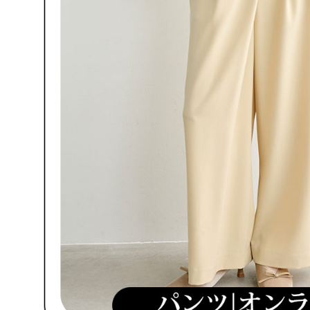
を行使し
cs_tw@netp
を、必要な
AFTEE
意いただ