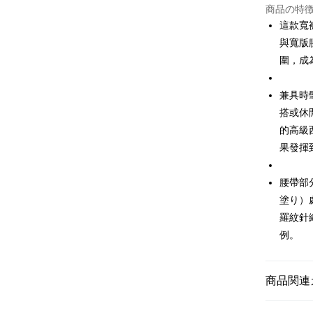
JKOPAY
商品の特
這款寬褲
Easy Walle
與寬版
圍，成
AFTEE
説明
一、 AF
兼具時
ATM払い
1.お支払
搭或休
ドウが表
2.SMS
的高級
3.注文す
配送方法
果發揮
す。
4.ご注文
全家取貨
員の場合は
腰帶部
送料無料
5.商品受
塗り）
たはアプリ
付款後全
ングでお
羅紋針
送料無料
例。
代金納付期
プリをダウ
萊爾富取
以内まで
送料無料
商品関連
お支払期限
付款後萊
もとに計算
🌹 ココ