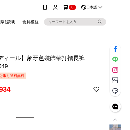
0
日本語
購物說明
會員權益
ディール】象牙色裝飾帶打褶長褲
049
け取り送料無料
934