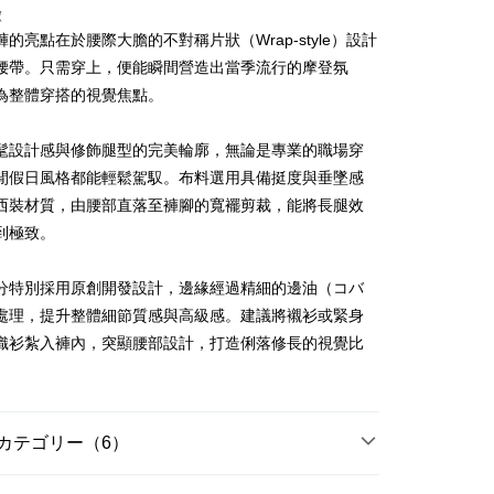
徴
的亮點在於腰際大膽的不對稱片狀（Wrap-style）設計
t
腰帶。只需穿上，便能瞬間營造出當季流行的摩登氛
為整體穿搭的視覺焦點。
代金後払い
TEE代金後払いについて
髦設計感與修飾腿型的完美輪廓，無論是專業的職場穿
い方法でAFTEE代金後払いを選択すると、携帯電話認証ウィン
閒假日風格都能輕鬆駕馭。布料選用具備挺度與垂墜感
示されます。
で認証してお支払い手続を進めてください。
西裝材質，由腰部直落至褲腳的寬襬剪裁，能將長腿效
るときのお支払いは不要です。商品はご指定の住所に配送されま
到極致。
が完了すると、携帯に支払い通知のSMSが届きます。アプリ会
付款
、AFTEE アプリプッシュ通知が届きます。
分特別採用原創開發設計，邊緣經過精細的邊油（コバ
け取り時のお支払いは不要です。商品を確かめてから、SMSま
處理，提升整體細節質感與高級感。建議將襯衫或緊身
の通知に従って、4大コンビニ、またはATM/オンラインバンキ
家取貨
支払いください。
織衫紮入褲內，突顯腰部設計，打造俐落修長的視覺比
限は最短で 14 日以内ですので、ご注意ください。AFTEE ア
ンロードして AFTEE 会員になるとお支払い期限を最長 45 日
貨付款
延長できます。
カテゴリー（6）
は、ショップが請求した期日と、AFTEEで延長できる日数を
爾富取貨
されます。AFTEEで注文すると、商品を受け取るまで支払い
ディール
褲子 パンツ