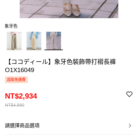
象牙色
【ココディール】象牙色裝飾帶打褶長褲
O1X16049
超取免運費
NT$2,934
NT$4,890
請選擇商品選項