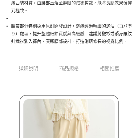
級西裝材質，由腰部直落至褲腳的寬襬剪裁，能將長腿效果發揮
３．安心：先確認商品／服務後，再付款。
全家取貨付款
到極致。
免運費
【「AFTEE先享後付」結帳流程】
１．於結帳方式選擇「AFTEE先享後付」後，將跳轉至「AFTEE先享後付」
腰帶部分特別採用原創開發設計，邊緣經過精細的邊油（コバ塗
付款後全家取貨
結帳頁面，進行簡訊認證並確認金額後，即可完成結帳。
２．訂單成立數日內，您將收到繳費通知簡訊。
り）處理，提升整體細節質感與高級感。建議將襯衫或緊身羅紋
免運費
３．收到繳費通知簡訊後14天內，點擊此簡訊中的連結，可透過四大超商／
針織衫紮入褲內，突顯腰部設計，打造俐落修長的視覺比例。
ATM／網路銀行／等多元方式進行付款，方視為交易完成。
萊爾富取貨付款
※ 請注意：結帳手續完成當下不需立刻繳費，但若您需要取消訂單，請聯絡
免運費
購買商品的店家。未經商家同意取消之訂單仍視為有效，需透過AFTEE先享
後付繳納相關費用。
付款後萊爾富取貨
※ 交易是否成功請以「AFTEE先享後付 」之結帳頁面顯示為準，若有關於
詳細說明
商品規格
相關推薦
是否繳費成功／繳費後需取消欲退款等相關疑問，請聯繫「AFTEE先享後付
免運費
客戶支援中心」
https://netprotections.freshdesk.com/support/home
7-11取貨付款
【注意事項】
１．透過由恩沛科技股份有限公司提供之「AFTEE先享後付」服務完成之交
免運費
易，需依本服務之必要範圍內提供個人資料，並將交易相關給付款項請求債
權轉讓予恩沛科技股份有限公司。
付款後7-11取貨
２．關於個人資料處理事宜，請瀏覽以下網址：
免運費
https://aftee.tw/terms/#terms3
３．未成年的使用者請事先徵得法定代理人或監護人之同意方可使用
宅配
「AFTEE先享後付」，若未經同意申辦者引起之損失，本公司不負相關責
任。
免運費