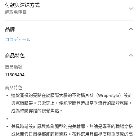
付款與運送方式
超取免運費
付款方式
品牌
信用卡一次付款
ココディール
超商取貨付款
商品特色
LINE Pay
商品編號
Apple Pay
11508494
街口支付
商品特色
悠遊付
這款寬褲的亮點在於腰際大膽的不對稱片狀（Wrap-style）設計
AFTEE先享後付
與寬版腰帶。只需穿上，便能瞬間營造出當季流行的摩登氛圍，
相關說明
成為整體穿搭的視覺焦點。
【關於「AFTEE先享後付」】
ATM付款
AFTEE先享後付是「在收到商品之後才付款」的支付方式。 讓您購物簡單
兼具時髦設計感與修飾腿型的完美輪廓，無論是專業的職場穿搭
便利好安心！
１．簡單：不需註冊會員、不需綁卡、不需儲值。
或休閒假日風格都能輕鬆駕馭。布料選用具備挺度與垂墜感的高
運送方式
２．便利：只要手機號碼，簡訊認證，即可結帳。