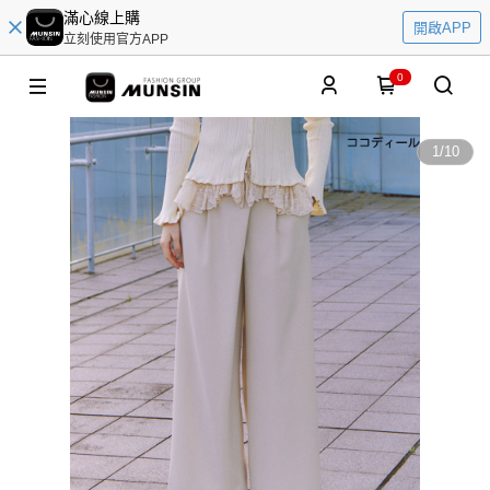
滿心線上購
開啟APP
立刻使用官方APP
0
1
/
10