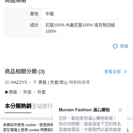
商品規格
產地
中國
成份
尼龍100% 內裏尼龍100% 填充物羽絨
100%
客服
商品相關分類 (3)
查看全部
🐕‍🦺 HAZZYS
👔 男裝 | 外套/背心 아우터/조끼
▶男裝
外搭
外套
本分類熱銷
全站排行
Munsin Fashion 滿心購物
您好，歡迎來到滿心購物商城！
有任何問題，請直接留下您的姓名
本網站中使用 cookie，欲查詢有關本網站使用 cookie 方式之詳情，及若您不希
及聯絡電話，方便我們以最快速度
熱門標籤
望在電腦上使用 cookie 時應如何變更電腦的 cookie 設定，請參閱本網站「
隱私