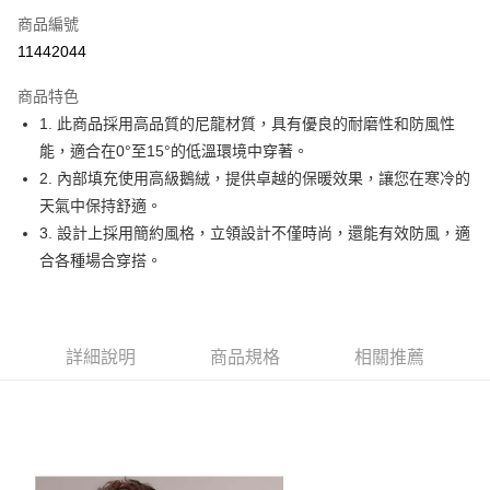
商品編號
Apple Pay
11442044
街口支付
商品特色
悠遊付
1. 此商品採用高品質的尼龍材質，具有優良的耐磨性和防風性
大哥付你分期
能，適合在0°至15°的低溫環境中穿著。
相關說明
2. 內部填充使用高級鵝絨，提供卓越的保暖效果，讓您在寒冷的
【大哥付你分期使用說明】
天氣中保持舒適。
AFTEE先享後付
1.本服務由台灣大哥大提供，台灣大哥大用戶可立即使用無須另外申請。
3. 設計上採用簡約風格，立領設計不僅時尚，還能有效防風，適
2.付款方式選擇「大哥付你分期」，訂單成立後會自動跳轉到大哥付的交易
相關說明
流程，驗證手機門號後，選擇欲分期的期數、繳款截止日，確認付款後即完
合各種場合穿搭。
【關於「AFTEE先享後付」】
成交易。
ATM付款
AFTEE先享後付是「在收到商品之後才付款」的支付方式。 讓您購物簡單
3.實際核准額度、可分期數及費用金額請依後續交易確認頁面所載為準。
便利好安心！
4.訂單成立30分鐘內，如未前往確認交易或遇審核未通過，訂單將自動取
１．簡單：不需註冊會員、不需綁卡、不需儲值。
運送方式
消。如遇「轉專審核」未通過狀況，表示未達大哥付你分期系統評分，恕無
２．便利：只要手機號碼，簡訊認證，即可結帳。
法說明評估內容。
詳細說明
商品規格
相關推薦
３．安心：先確認商品／服務後，再付款。
全家取貨付款
【繳款方式說明】
1.分期款項不併入電信帳單，「大哥付你分期」於每月結算日後寄送繳費提
免運費
【「AFTEE先享後付」結帳流程】
醒簡訊。
１．於結帳方式選擇「AFTEE先享後付」後，將跳轉至「AFTEE先享後付」
2.透過簡訊連結打開帳單後，可選擇「超商條碼／台灣大直營門市／銀行轉
付款後全家取貨
結帳頁面，進行簡訊認證並確認金額後，即可完成結帳。
帳／街口支付／iPASS MONEY」等通路繳費。
２．訂單成立數日內，您將收到繳費通知簡訊。
免運費
３．收到繳費通知簡訊後14天內，點擊此簡訊中的連結，可透過四大超商／