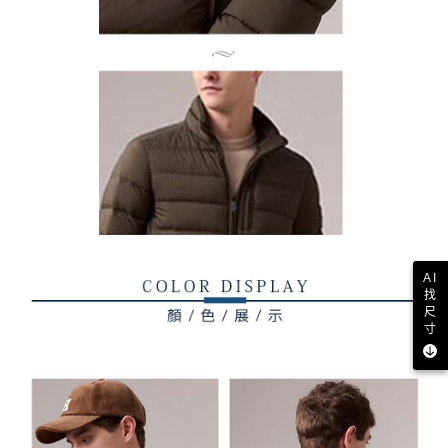
AI
找
尺
寸