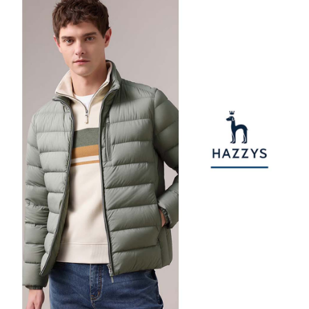
【注意事項】
ATM／網路銀行／等多元方式進行付款，方視為交易完成。
萊爾富取貨付款
1.本服務係由「台灣大哥大股份有限公司」（以下簡稱本公司）所提供，讓
※ 請注意：結帳手續完成當下不需立刻繳費，但若您需要取消訂單，請聯絡
用戶於交易時，得透過本服務購買商品或服務，並由商店將買賣／分期付款
免運費
購買商品的店家。未經商家同意取消之訂單仍視為有效，需透過AFTEE先享
買賣價金債權讓與本公司後，依約使用本公司帳單繳交帳款。
後付繳納相關費用。
2.基於同意付款使用「大哥付你分期」之契約關係目的，商店將以您的個人
付款後萊爾富取貨
※ 交易是否成功請以「AFTEE先享後付 」之結帳頁面顯示為準，若有關於
資料（包含姓名、電話或地址）提供予台灣大哥大進項蒐集、處理及利用，
是否繳費成功／繳費後需取消欲退款等相關疑問，請聯繫「AFTEE先享後付
免運費
由本公司與您本人進行分期帳單所需資料之確認、核對及更正。
客戶支援中心」
https://netprotections.freshdesk.com/support/home
3.完整用戶服務條款，請詳閱以下連結：
https://oppay.tw/userRule
7-11取貨付款
【注意事項】
１．透過由恩沛科技股份有限公司提供之「AFTEE先享後付」服務完成之交
免運費
易，需依本服務之必要範圍內提供個人資料，並將交易相關給付款項請求債
權轉讓予恩沛科技股份有限公司。
付款後7-11取貨
２．關於個人資料處理事宜，請瀏覽以下網址：
免運費
https://aftee.tw/terms/#terms3
３．未成年的使用者請事先徵得法定代理人或監護人之同意方可使用
宅配
「AFTEE先享後付」，若未經同意申辦者引起之損失，本公司不負相關責
任。
免運費
４．使用「AFTEE先享後付」時，將依據個別帳號之用戶狀況，依本公司即
時審查核予不同之上限額度；若仍有額度不足之情形，本公司將視審查結果
離島宅配
請求用戶進行身份認證。
免運費
５．嚴禁一人註冊多個帳號或使用他人資訊註冊。若發現惡意使用之情形，
恩沛科技股份有限公司將有權停止該用戶之使用額度並採取法律行動。