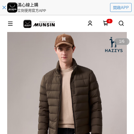
滿心線上購
開啟APP
立刻使用官方APP
0
1
/
6