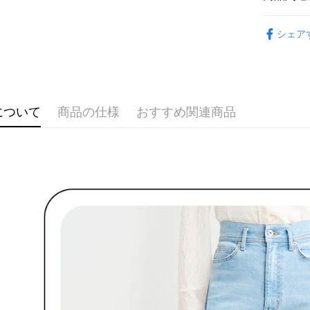
送料無料
代金納付期
🌹 ココ
プリをダウ
萊爾富取
シェア
以内まで
🌹 ココ
送料無料
お支払期限
🌹 ココ
付款後萊
もとに計算
期限を延
送料無料
▶女裝
（例：予
の有無に関
について
商品の仕様
おすすめ関連商品
🌸2026 
7-11取貨
二、支払
送料無料
🌹 ココ
1.初回 
き、限度
付款後7-1
2.決済金額
送料無料
3.現在、
宅配
三、利用規
プロテクシ
送料無料
します。
文者の氏
離島宅配
これに限ら
送料無料
されます。
AFTEE
明』をご