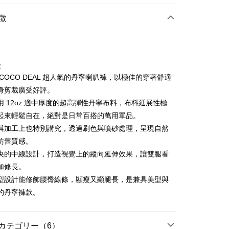
店頭代金引換
徴
徴
 COCO DEAL 超人氣的丹寧喇叭褲，以極佳的穿著舒適
t
身剪裁廣受好評。
用 12oz 適中厚度的超高彈性丹寧布料，布料延展性極
代金後払い
起來輕鬆自在，絕對是日常百搭的萬用單品。
TEE代金後払いについて
與加工上也特別講究，透過刷色與噴砂處理，呈現自然
い方法でAFTEE代金後払いを選択すると、携帯電話認証ウィン
仿舊質感。
示されます。
で認証してお支払い手続を進めてください。
央的中線設計，打造視覺上的縱向延伸效果，讓雙腿看
るときのお支払いは不要です。商品はご指定の住所に配送されま
加修長。
型設計能修飾腰臀線條，顯瘦又顯腿長，是兼具美型與
が完了すると、携帯に支払い通知のSMSが届きます。アプリ会
付款
、AFTEE アプリプッシュ通知が届きます。
的丹寧褲款。
け取り時のお支払いは不要です。商品を確かめてから、SMSま
の通知に従って、4大コンビニ、またはATM/オンラインバンキ
家取貨
支払いください。
カテゴリー（6）