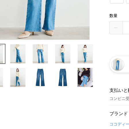
数量
支払いと
コンビニ
お支払い
ブランド
クレジット
ココディ