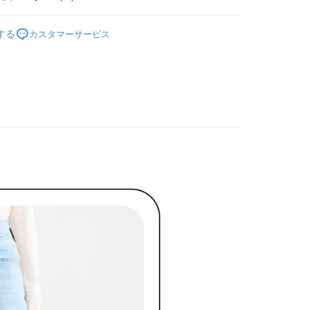
限は最短で 14 日以内ですので、ご注意ください。AFTEE ア
ディール
ンロードして AFTEE 会員になるとお支払い期限を最長 45 日
褲子 パンツ
貨付款
する
カスタマーサービス
延長できます。
ディール
下著 ボトムス
は、ショップが請求した期日と、AFTEEで延長できる日数を
ディール
✨2026 春夏商品5折起
爾富取貨
されます。AFTEEで注文すると、商品を受け取るまで支払い
長できますが、商品を期限内に受け取れない場合があります
褲裝
長褲
約商品や商品到着日が比較的遅い商品）。そのため、商品到着
わらず、AFTEEで指定された期限内にお支払いください。
春夏新品
🖤ココディール
付款
い限度額
ディール
🏷️ OUTLET SALE ｜特價
春Spring
AFTEEを ご利用の際に、認証結果及び当社の審査の結果に基づ
額が設定されます。
1取貨
は最低NT$20です。
台湾の会員のみご利用いただけます。
約「AFTEE代金後払い」（以下当サービスという）はネット
ョンズ（以下 AFTEE という）が提供し、AFTEEが代金を徴収
当サービスご利用の際に提供しなければならない個人情報（注
名、電話番号、受取人の氏名、電話番号、受取人住所を含むが
ない）は、AFTEEに渡され当サービスで必要な範囲内で利用
AFTEEの個人情報の収集、処理、利用について、詳細は
公式ホームページの『個人情報の収集、処理及び利用に関する声
参照ください（
https://aftee.tw/privacypolicy/
）。