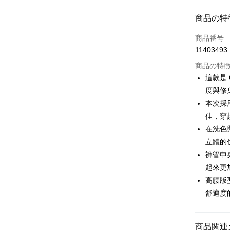
コンビニ
商品の特
LINE Pay
商品番号
Apple Pay
11403493
JKOPAY
商品の特
這款是
Easy Walle
度與修
本次採
AFTEE
説明
佳，穿
一、 AF
在洗色
ATM払い
1.お支払
立體的
ドウが表
2.SMS
褲管中
3.注文す
配送方法
起來更
す。
高腰版
4.ご注文
全家取貨
員の場合は
舒適度
送料無料
5.商品受
たはアプリ
付款後全
ングでお
商品関連