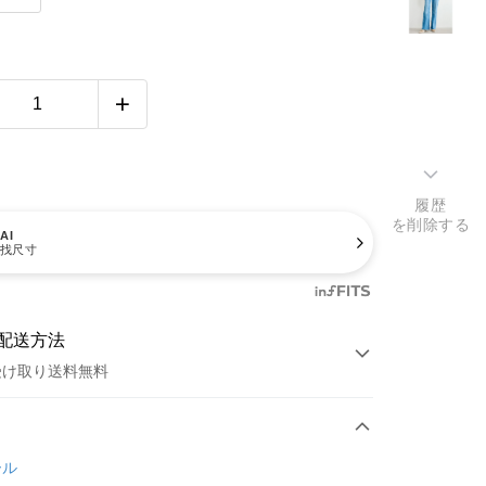
履歴
を削除する
AI
找尺寸
配送方法
受け取り送料無料
方法
カード1回払い
ール