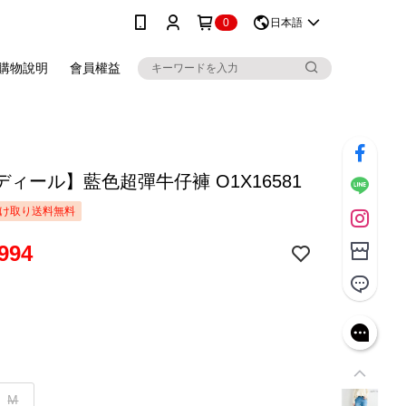
0
日本語
購物說明
會員權益
ィール】藍色超彈牛仔褲 O1X16581
け取り送料無料
994
M