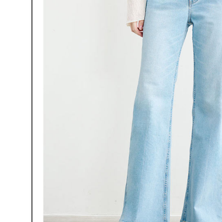
AFTEE
なります。
延滞納金
後見人の同
個人情報
を行使し
cs_tw@netp
を、必要な
AFTEE
意いただ