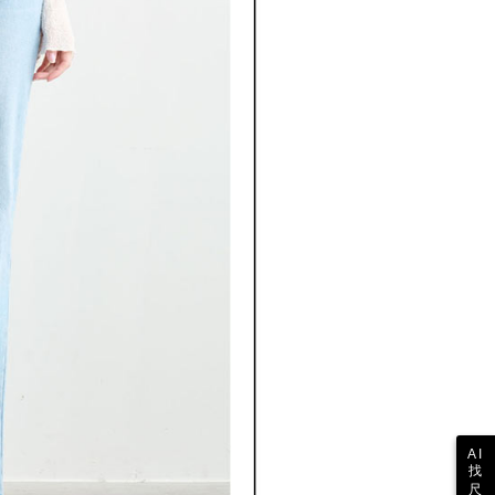
の初回ご利用の際に、審査を通過すれば、最高額がNT$10,000に
支払い期限を過ぎた場合、その金額に基づいて年利20%の遅
が加算されます。未成年の利用者は、事前に法定代理人または
意を得ればAFTEEをご利用いただけます。
の処理、利用について疑問がある、または関連する法律の権利
たい場合は、ネットプロテクションズ
rotections.co.jp
にご連絡ください。上記に示した個人情報
購入注文書とあわせてAFTEEにご提供いただく、または
にあなたの個人情報の収集、処理、利用を許可することににご同
けない場合は、当サービスを選択しないでください。
AI
找
尺