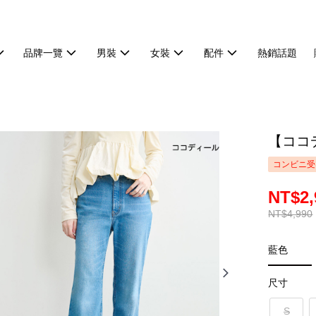
品牌一覽
男裝
女裝
配件
熱銷話題
【ココデ
コンビニ受
NT$2,
NT$4,990
藍色
尺寸
S