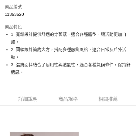
商品編號
Apple Pay
11353520
街口支付
商品特色
悠遊付
1. 寬鬆設計提供舒適的穿著感，適合各種體型，讓活動更加自
大哥付你分期
如。
相關說明
2. 圓領設計簡約大方，搭配多種服飾風格，適合日常及戶外活
【大哥付你分期使用說明】
動。
AFTEE先享後付
1.本服務由台灣大哥大提供，台灣大哥大用戶可立即使用無須另外申請。
3. 混紡面料結合了耐用性與透氣性，適合各種氣候條件，保持舒
2.付款方式選擇「大哥付你分期」，訂單成立後會自動跳轉到大哥付的交易
相關說明
流程，驗證手機門號後，選擇欲分期的期數、繳款截止日，確認付款後即完
適感。
【關於「AFTEE先享後付」】
成交易。
ATM付款
AFTEE先享後付是「在收到商品之後才付款」的支付方式。 讓您購物簡單
3.實際核准額度、可分期數及費用金額請依後續交易確認頁面所載為準。
便利好安心！
4.訂單成立30分鐘內，如未前往確認交易或遇審核未通過，訂單將自動取
１．簡單：不需註冊會員、不需綁卡、不需儲值。
運送方式
消。如遇「轉專審核」未通過狀況，表示未達大哥付你分期系統評分，恕無
２．便利：只要手機號碼，簡訊認證，即可結帳。
法說明評估內容。
詳細說明
商品規格
相關推薦
３．安心：先確認商品／服務後，再付款。
全家取貨付款
【繳款方式說明】
1.分期款項不併入電信帳單，「大哥付你分期」於每月結算日後寄送繳費提
免運費
【「AFTEE先享後付」結帳流程】
醒簡訊。
１．於結帳方式選擇「AFTEE先享後付」後，將跳轉至「AFTEE先享後付」
2.透過簡訊連結打開帳單後，可選擇「超商條碼／台灣大直營門市／銀行轉
付款後全家取貨
結帳頁面，進行簡訊認證並確認金額後，即可完成結帳。
帳／街口支付／iPASS MONEY」等通路繳費。
２．訂單成立數日內，您將收到繳費通知簡訊。
免運費
３．收到繳費通知簡訊後14天內，點擊此簡訊中的連結，可透過四大超商／