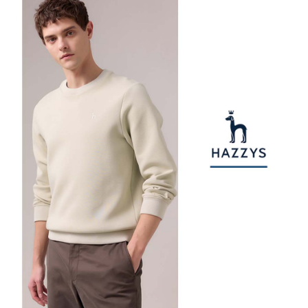
【注意事項】
ATM／網路銀行／等多元方式進行付款，方視為交易完成。
萊爾富取貨付款
1.本服務係由「台灣大哥大股份有限公司」（以下簡稱本公司）所提供，讓
※ 請注意：結帳手續完成當下不需立刻繳費，但若您需要取消訂單，請聯絡
用戶於交易時，得透過本服務購買商品或服務，並由商店將買賣／分期付款
免運費
購買商品的店家。未經商家同意取消之訂單仍視為有效，需透過AFTEE先享
買賣價金債權讓與本公司後，依約使用本公司帳單繳交帳款。
後付繳納相關費用。
2.基於同意付款使用「大哥付你分期」之契約關係目的，商店將以您的個人
付款後萊爾富取貨
※ 交易是否成功請以「AFTEE先享後付 」之結帳頁面顯示為準，若有關於
資料（包含姓名、電話或地址）提供予台灣大哥大進項蒐集、處理及利用，
是否繳費成功／繳費後需取消欲退款等相關疑問，請聯繫「AFTEE先享後付
免運費
由本公司與您本人進行分期帳單所需資料之確認、核對及更正。
客戶支援中心」
https://netprotections.freshdesk.com/support/home
3.完整用戶服務條款，請詳閱以下連結：
https://oppay.tw/userRule
7-11取貨付款
【注意事項】
１．透過由恩沛科技股份有限公司提供之「AFTEE先享後付」服務完成之交
免運費
易，需依本服務之必要範圍內提供個人資料，並將交易相關給付款項請求債
權轉讓予恩沛科技股份有限公司。
付款後7-11取貨
２．關於個人資料處理事宜，請瀏覽以下網址：
免運費
https://aftee.tw/terms/#terms3
３．未成年的使用者請事先徵得法定代理人或監護人之同意方可使用
宅配
「AFTEE先享後付」，若未經同意申辦者引起之損失，本公司不負相關責
任。
免運費
４．使用「AFTEE先享後付」時，將依據個別帳號之用戶狀況，依本公司即
時審查核予不同之上限額度；若仍有額度不足之情形，本公司將視審查結果
離島宅配
請求用戶進行身份認證。
免運費
５．嚴禁一人註冊多個帳號或使用他人資訊註冊。若發現惡意使用之情形，
恩沛科技股份有限公司將有權停止該用戶之使用額度並採取法律行動。