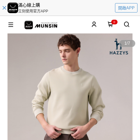
滿心線上購
開啟APP
立刻使用官方APP
0
1
/
7