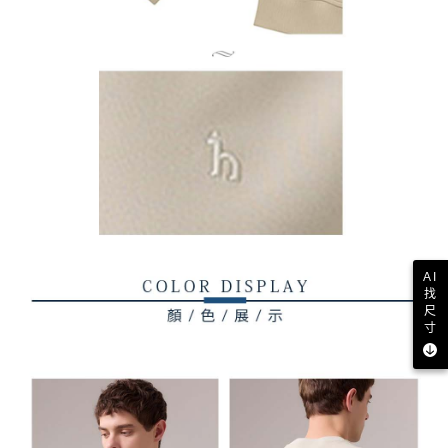
AI
找
尺
寸