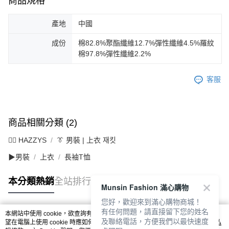
商品規格
產地
中國
成份
棉82.8%聚酯纖維12.7%彈性纖維4.5%羅紋
棉97.8%彈性纖維2.2%
客服
商品相關分類 (2)
🐕‍🦺 HAZZYS
👔 男裝 | 上衣 재킷
▶男裝
上衣
長袖T恤
本分類熱銷
全站排行
Munsin Fashion 滿心購物
您好，歡迎來到滿心購物商城！
有任何問題，請直接留下您的姓名
本網站中使用 cookie，欲查詢有關本網站使用 cookie 方式之詳情，及若您不希
及聯絡電話，方便我們以最快速度
熱門標籤
望在電腦上使用 cookie 時應如何變更電腦的 cookie 設定，請參閱本網站「
隱私