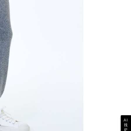
AI
找
尺