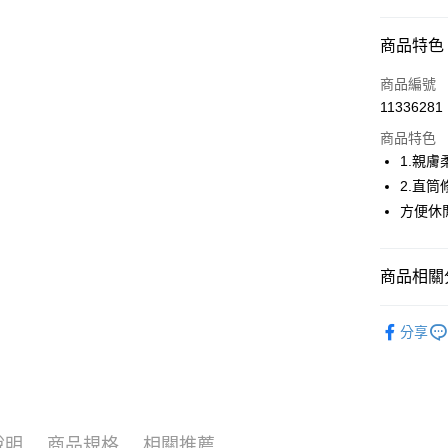
超商取貨
商品特色
LINE Pay
商品編號
Apple Pay
11336281
商品特色
街口支付
1.親
悠遊付
2.直
方便休
AFTEE先
相關說明
【關於「A
ATM付款
商品相關分
AFTEE
便利好安
１．簡單
🤸 DANSK
２．便利
分享
運送方式
🤸 DANSK
３．安心
全家取貨
▶女裝
【「AFT
免運費
１．於結帳
▶女裝
付」結帳
付款後全
２．訂單
說明
商品規格
相關推薦
🤸 DANSK