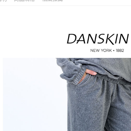
３．收到繳
免運費
／ATM／
※ 請注意
萊爾富取
絡購買商品
先享後付
免運費
※ 交易是
是否繳費成
付款後萊
付客戶支
免運費
【注意事
7-11取貨
１．透過由
交易，需
免運費
求債權轉
２．關於
付款後7-1
https://aft
免運費
３．未成
「AFTE
宅配
任。
４．使用「
免運費
即時審查
結果請求
離島宅配
５．嚴禁
免運費
形，恩沛
動。