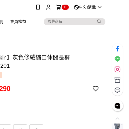
0
中文 (繁體)
明
會員權益
skin】灰色條絨縮口休閒長褲
201
290