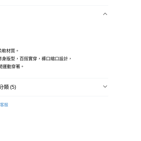
付款
膚柔軟材質。
筒修身版型，百搭實穿，褲口縮口設計，
閒運動穿著。
享後付
FTEE先享後付」】
類 (5)
先享後付是「在收到商品之後才付款」的支付方式。 讓您購物簡單
心！
：不需註冊會員、不需綁卡、不需儲值。
IN
下著｜長/短褲
：只要手機號碼，簡訊認證，即可結帳。
客服
IN
：先確認商品／服務後，再付款。
🔸機能褲首選｜機能設計 動靜皆宜
付款
褲裝
長褲
EE先享後付」結帳流程】
方式選擇「AFTEE先享後付」後，將跳轉至「AFTEE先享後
瑜珈
緊身褲
頁面，進行簡訊認證並確認金額後，即可完成結帳。
家取貨
成立數日內，您將收到繳費通知簡訊。
IN
🍁25秋冬單品