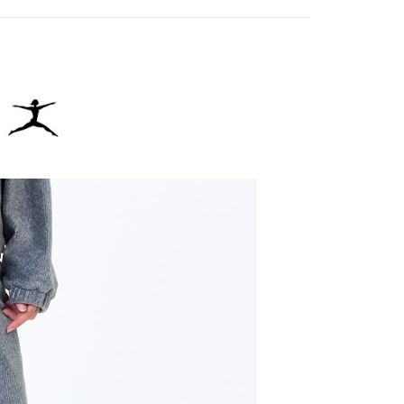
費通知簡訊後14天內，點擊此簡訊中的連結，可透過四大超商
網路銀行／等多元方式進行付款，方視為交易完成。
：結帳手續完成當下不需立刻繳費，但若您需要取消訂單，請聯
貨付款
的店家。未經商家同意取消之訂單仍視為有效，需透過AFTEE
繳納相關費用。
否成功請以「AFTEE先享後付 」之結帳頁面顯示為準，若有關於
功／繳費後需取消欲退款等相關疑問，請聯繫「AFTEE先享後
爾富取貨
援中心」
https://netprotections.freshdesk.com/support/home
項】
付款
恩沛科技股份有限公司提供之「AFTEE先享後付」服務完成之
依本服務之必要範圍內提供個人資料，並將交易相關給付款項請
讓予恩沛科技股份有限公司。
個人資料處理事宜，請瀏覽以下網址：
1取貨
ee.tw/terms/#terms3
年的使用者請事先徵得法定代理人或監護人之同意方可使用
E先享後付」，若未經同意申辦者引起之損失，本公司不負相關責
AFTEE先享後付」時，將依據個別帳號之用戶狀況，依本公司
核予不同之上限額度；若仍有額度不足之情形，本公司將視審查
用戶進行身份認證。
一人註冊多個帳號或使用他人資訊註冊。若發現惡意使用之情
科技股份有限公司將有權停止該用戶之使用額度並採取法律行