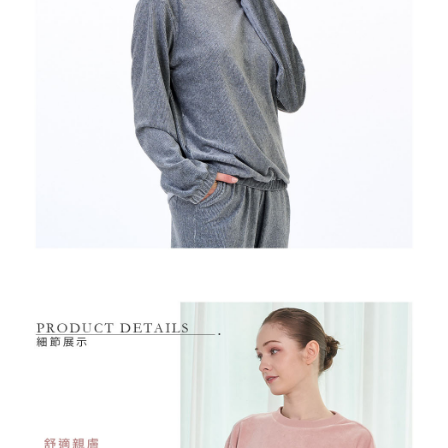
7-11取貨付款
【注意事項】
１．透過由恩沛科技股份有限公司提供之「AFTEE先享後付」服務完成之交
免運費
易，需依本服務之必要範圍內提供個人資料，並將交易相關給付款項請求債
權轉讓予恩沛科技股份有限公司。
付款後7-11取貨
２．關於個人資料處理事宜，請瀏覽以下網址：
免運費
https://aftee.tw/terms/#terms3
３．未成年的使用者請事先徵得法定代理人或監護人之同意方可使用
宅配
「AFTEE先享後付」，若未經同意申辦者引起之損失，本公司不負相關責
任。
免運費
４．使用「AFTEE先享後付」時，將依據個別帳號之用戶狀況，依本公司即
時審查核予不同之上限額度；若仍有額度不足之情形，本公司將視審查結果
離島宅配
請求用戶進行身份認證。
免運費
５．嚴禁一人註冊多個帳號或使用他人資訊註冊。若發現惡意使用之情形，
恩沛科技股份有限公司將有權停止該用戶之使用額度並採取法律行動。