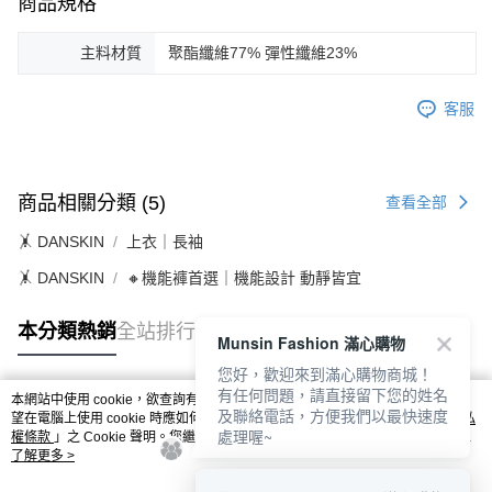
商品規格
主料材質
聚酯纖維77% 彈性纖維23%
客服
商品相關分類 (5)
查看全部
🤸 DANSKIN
上衣｜長袖
🤸 DANSKIN
🔸機能褲首選｜機能設計 動靜皆宜
本分類熱銷
全站排行
Munsin Fashion 滿心購物
您好，歡迎來到滿心購物商城！
有任何問題，請直接留下您的姓名
本網站中使用 cookie，欲查詢有關本網站使用 cookie 方式之詳情，及若您不希
及聯絡電話，方便我們以最快速度
熱門標籤
望在電腦上使用 cookie 時應如何變更電腦的 cookie 設定，請參閱本網站「
隱私
處理喔~
權條款
」之 Cookie 聲明。您繼續使用本網站即表示您同意本公司得按本網站使
用條款之 Cookie 聲明使用 cookie。
了解更多 >