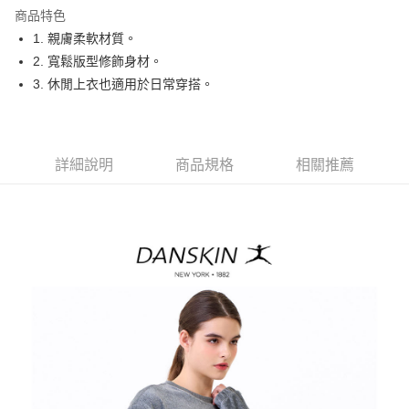
商品特色
悠遊付
1. 親膚柔軟材質。
AFTEE先享後付
2. 寬鬆版型修飾身材。
相關說明
3. 休閒上衣也適用於日常穿搭。
【關於「AFTEE先享後付」】
ATM付款
AFTEE先享後付是「在收到商品之後才付款」的支付方式。 讓您購物簡單
便利好安心！
１．簡單：不需註冊會員、不需綁卡、不需儲值。
運送方式
詳細說明
商品規格
相關推薦
２．便利：只要手機號碼，簡訊認證，即可結帳。
３．安心：先確認商品／服務後，再付款。
全家取貨付款
免運費
【「AFTEE先享後付」結帳流程】
１．於結帳方式選擇「AFTEE先享後付」後，將跳轉至「AFTEE先享後付」
付款後全家取貨
結帳頁面，進行簡訊認證並確認金額後，即可完成結帳。
２．訂單成立數日內，您將收到繳費通知簡訊。
免運費
３．收到繳費通知簡訊後14天內，點擊此簡訊中的連結，可透過四大超商／
ATM／網路銀行／等多元方式進行付款，方視為交易完成。
萊爾富取貨付款
※ 請注意：結帳手續完成當下不需立刻繳費，但若您需要取消訂單，請聯絡
免運費
購買商品的店家。未經商家同意取消之訂單仍視為有效，需透過AFTEE先享
後付繳納相關費用。
付款後萊爾富取貨
※ 交易是否成功請以「AFTEE先享後付 」之結帳頁面顯示為準，若有關於
是否繳費成功／繳費後需取消欲退款等相關疑問，請聯繫「AFTEE先享後付
免運費
客戶支援中心」
https://netprotections.freshdesk.com/support/home