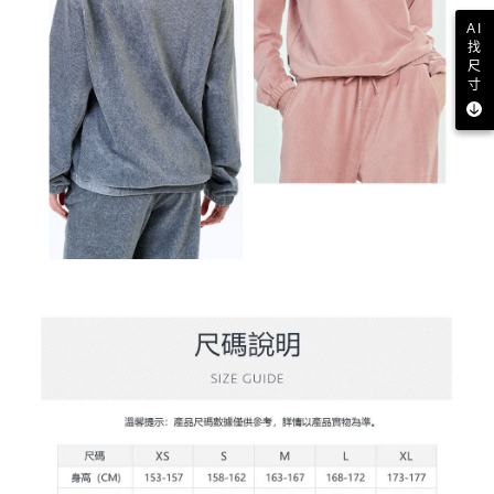
AI
找
尺
寸