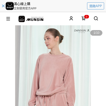
滿心線上購
開啟APP
立刻使用官方APP
0
1
/
10