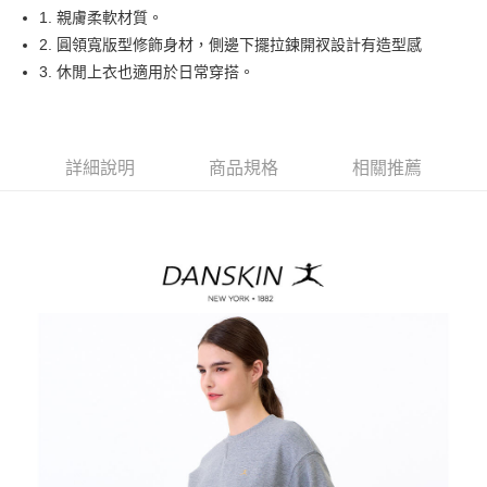
悠遊付
1. 親膚柔軟材質。
AFTEE先享後付
2. 圓領寬版型修飾身材，側邊下擺拉鍊開衩設計有造型感
相關說明
3. 休閒上衣也適用於日常穿搭。
【關於「AFTEE先享後付」】
ATM付款
AFTEE先享後付是「在收到商品之後才付款」的支付方式。 讓您購物簡單
便利好安心！
１．簡單：不需註冊會員、不需綁卡、不需儲值。
運送方式
詳細說明
商品規格
相關推薦
２．便利：只要手機號碼，簡訊認證，即可結帳。
３．安心：先確認商品／服務後，再付款。
全家取貨付款
免運費
【「AFTEE先享後付」結帳流程】
１．於結帳方式選擇「AFTEE先享後付」後，將跳轉至「AFTEE先享後付」
付款後全家取貨
結帳頁面，進行簡訊認證並確認金額後，即可完成結帳。
２．訂單成立數日內，您將收到繳費通知簡訊。
免運費
３．收到繳費通知簡訊後14天內，點擊此簡訊中的連結，可透過四大超商／
ATM／網路銀行／等多元方式進行付款，方視為交易完成。
萊爾富取貨付款
※ 請注意：結帳手續完成當下不需立刻繳費，但若您需要取消訂單，請聯絡
免運費
購買商品的店家。未經商家同意取消之訂單仍視為有效，需透過AFTEE先享
後付繳納相關費用。
付款後萊爾富取貨
※ 交易是否成功請以「AFTEE先享後付 」之結帳頁面顯示為準，若有關於
是否繳費成功／繳費後需取消欲退款等相關疑問，請聯繫「AFTEE先享後付
免運費
客戶支援中心」
https://netprotections.freshdesk.com/support/home
7-11取貨付款
【注意事項】