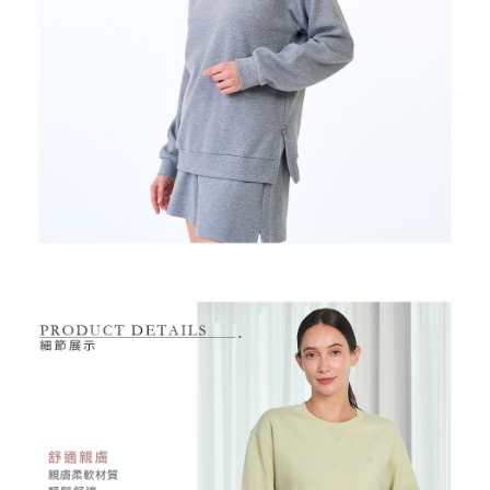
１．透過由恩沛科技股份有限公司提供之「AFTEE先享後付」服務完成之交
免運費
易，需依本服務之必要範圍內提供個人資料，並將交易相關給付款項請求債
權轉讓予恩沛科技股份有限公司。
付款後7-11取貨
２．關於個人資料處理事宜，請瀏覽以下網址：
免運費
https://aftee.tw/terms/#terms3
３．未成年的使用者請事先徵得法定代理人或監護人之同意方可使用
宅配
「AFTEE先享後付」，若未經同意申辦者引起之損失，本公司不負相關責
任。
免運費
４．使用「AFTEE先享後付」時，將依據個別帳號之用戶狀況，依本公司即
時審查核予不同之上限額度；若仍有額度不足之情形，本公司將視審查結果
離島宅配
請求用戶進行身份認證。
免運費
５．嚴禁一人註冊多個帳號或使用他人資訊註冊。若發現惡意使用之情形，
恩沛科技股份有限公司將有權停止該用戶之使用額度並採取法律行動。