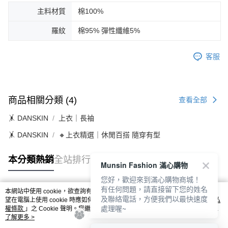
主料材質
棉100%
羅紋
棉95% 彈性纖維5%
客服
商品相關分類 (4)
查看全部
🤸 DANSKIN
上衣｜長袖
🤸 DANSKIN
🔸上衣精選｜休閒百搭 隨穿有型
本分類熱銷
全站排行
Munsin Fashion 滿心購物
您好，歡迎來到滿心購物商城！
有任何問題，請直接留下您的姓名
本網站中使用 cookie，欲查詢有關本網站使用 cookie 方式之詳情，及若您不希
及聯絡電話，方便我們以最快速度
熱門標籤
望在電腦上使用 cookie 時應如何變更電腦的 cookie 設定，請參閱本網站「
隱私
處理喔~
權條款
」之 Cookie 聲明。您繼續使用本網站即表示您同意本公司得按本網站使
用條款之 Cookie 聲明使用 cookie。
了解更多 >