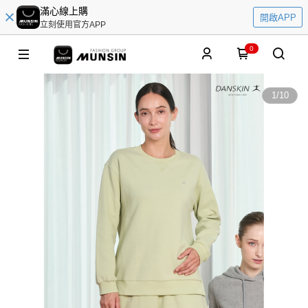
滿心線上購
開啟APP
立刻使用官方APP
0
1
/
10