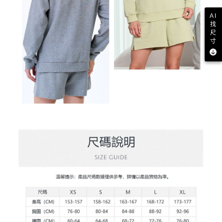
AI
找
尺
寸