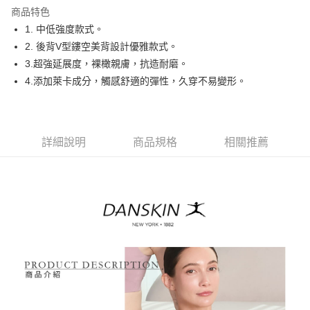
商品特色
悠遊付
1. 中低強度款式。
大哥付你分期
2. 後背V型鏤空美背設計優雅款式。
相關說明
3.超強延展度，裸橄親膚，抗造耐磨。
【大哥付你分期使用說明】
4.添加萊卡成分，觸感舒適的彈性，久穿不易變形。
AFTEE先享後付
1.本服務由台灣大哥大提供，台灣大哥大用戶可立即使用無須另外申請。
2.付款方式選擇「大哥付你分期」，訂單成立後會自動跳轉到大哥付的交易
相關說明
流程，驗證手機門號後，選擇欲分期的期數、繳款截止日，確認付款後即完
【關於「AFTEE先享後付」】
成交易。
ATM付款
AFTEE先享後付是「在收到商品之後才付款」的支付方式。 讓您購物簡單
3.實際核准額度、可分期數及費用金額請依後續交易確認頁面所載為準。
詳細說明
商品規格
相關推薦
便利好安心！
4.訂單成立30分鐘內，如未前往確認交易或遇審核未通過，訂單將自動取
１．簡單：不需註冊會員、不需綁卡、不需儲值。
運送方式
消。如遇「轉專審核」未通過狀況，表示未達大哥付你分期系統評分，恕無
２．便利：只要手機號碼，簡訊認證，即可結帳。
法說明評估內容。
３．安心：先確認商品／服務後，再付款。
全家取貨付款
【繳款方式說明】
1.分期款項不併入電信帳單，「大哥付你分期」於每月結算日後寄送繳費提
免運費
【「AFTEE先享後付」結帳流程】
醒簡訊。
１．於結帳方式選擇「AFTEE先享後付」後，將跳轉至「AFTEE先享後付」
2.透過簡訊連結打開帳單後，可選擇「超商條碼／台灣大直營門市／銀行轉
付款後全家取貨
結帳頁面，進行簡訊認證並確認金額後，即可完成結帳。
帳／街口支付／iPASS MONEY」等通路繳費。
２．訂單成立數日內，您將收到繳費通知簡訊。
免運費
３．收到繳費通知簡訊後14天內，點擊此簡訊中的連結，可透過四大超商／
【注意事項】
ATM／網路銀行／等多元方式進行付款，方視為交易完成。
萊爾富取貨付款
1.本服務係由「台灣大哥大股份有限公司」（以下簡稱本公司）所提供，讓
※ 請注意：結帳手續完成當下不需立刻繳費，但若您需要取消訂單，請聯絡
用戶於交易時，得透過本服務購買商品或服務，並由商店將買賣／分期付款
免運費
購買商品的店家。未經商家同意取消之訂單仍視為有效，需透過AFTEE先享
買賣價金債權讓與本公司後，依約使用本公司帳單繳交帳款。
後付繳納相關費用。