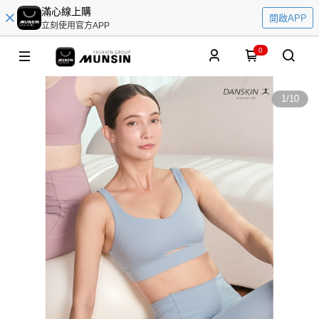
滿心線上購
開啟APP
立刻使用官方APP
0
1
/
10