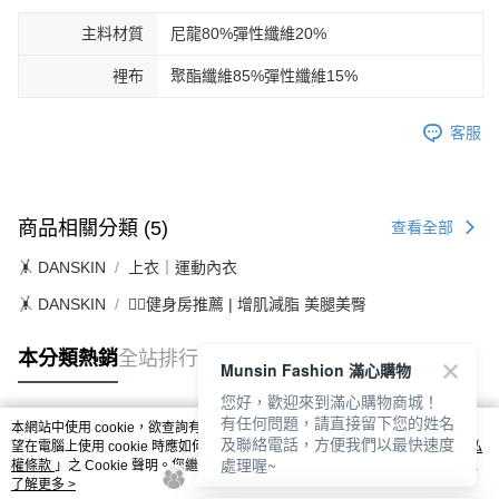
主料材質
尼龍80%彈性纖維20%
裡布
聚酯纖維85%彈性纖維15%
客服
商品相關分類 (5)
查看全部
🤸 DANSKIN
上衣｜運動內衣
🤸 DANSKIN
🏋️‍♀️健身房推薦 | 增肌減脂 美腿美臀
本分類熱銷
全站排行
Munsin Fashion 滿心購物
您好，歡迎來到滿心購物商城！
有任何問題，請直接留下您的姓名
本網站中使用 cookie，欲查詢有關本網站使用 cookie 方式之詳情，及若您不希
及聯絡電話，方便我們以最快速度
熱門標籤
望在電腦上使用 cookie 時應如何變更電腦的 cookie 設定，請參閱本網站「
隱私
處理喔~
權條款
」之 Cookie 聲明。您繼續使用本網站即表示您同意本公司得按本網站使
用條款之 Cookie 聲明使用 cookie。
了解更多 >