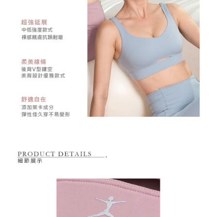
2.基於同意付款使用「大哥付你分期」之契約關係目的，商店將以您的個人
付款後萊爾富取貨
※ 交易是否成功請以「AFTEE先享後付 」之結帳頁面顯示為準，若有關於
資料（包含姓名、電話或地址）提供予台灣大哥大進項蒐集、處理及利用，
是否繳費成功／繳費後需取消欲退款等相關疑問，請聯繫「AFTEE先享後付
免運費
由本公司與您本人進行分期帳單所需資料之確認、核對及更正。
客戶支援中心」
https://netprotections.freshdesk.com/support/home
3.完整用戶服務條款，請詳閱以下連結：
https://oppay.tw/userRule
7-11取貨付款
【注意事項】
１．透過由恩沛科技股份有限公司提供之「AFTEE先享後付」服務完成之交
免運費
易，需依本服務之必要範圍內提供個人資料，並將交易相關給付款項請求債
權轉讓予恩沛科技股份有限公司。
付款後7-11取貨
２．關於個人資料處理事宜，請瀏覽以下網址：
免運費
https://aftee.tw/terms/#terms3
３．未成年的使用者請事先徵得法定代理人或監護人之同意方可使用
宅配
「AFTEE先享後付」，若未經同意申辦者引起之損失，本公司不負相關責
任。
免運費
４．使用「AFTEE先享後付」時，將依據個別帳號之用戶狀況，依本公司即
時審查核予不同之上限額度；若仍有額度不足之情形，本公司將視審查結果
離島宅配
請求用戶進行身份認證。
免運費
５．嚴禁一人註冊多個帳號或使用他人資訊註冊。若發現惡意使用之情形，
恩沛科技股份有限公司將有權停止該用戶之使用額度並採取法律行動。