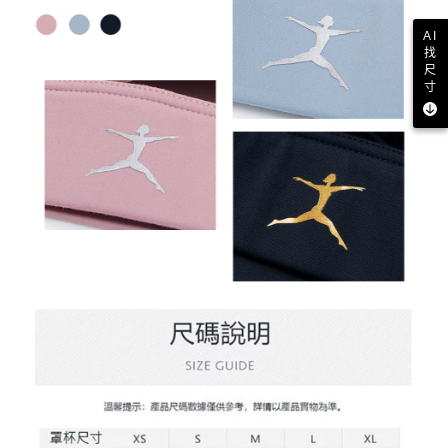
AI
找
尺
寸