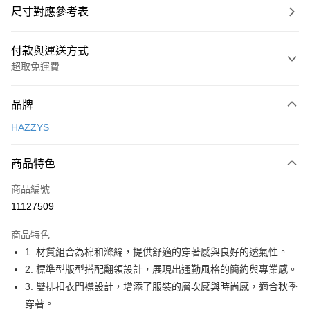
尺寸對應參考表
付款與運送方式
超取免運費
付款方式
品牌
信用卡一次付款
HAZZYS
超商取貨付款
商品特色
LINE Pay
商品編號
Apple Pay
11127509
街口支付
商品特色
悠遊付
1. 材質組合為棉和滌綸，提供舒適的穿著感與良好的透氣性。
大哥付你分期
2. 標準型版型搭配翻領設計，展現出通勤風格的簡約與專業感。
相關說明
3. 雙排扣衣門襟設計，增添了服裝的層次感與時尚感，適合秋季
【大哥付你分期使用說明】
穿著。
AFTEE先享後付