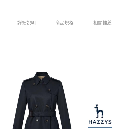
1.本服務由台灣大哥大提供，台灣大哥大用戶可立即使用無須另外申請。
2.付款方式選擇「大哥付你分期」，訂單成立後會自動跳轉到大哥付的交易
相關說明
流程，驗證手機門號後，選擇欲分期的期數、繳款截止日，確認付款後即完
【關於「AFTEE先享後付」】
成交易。
ATM付款
AFTEE先享後付是「在收到商品之後才付款」的支付方式。 讓您購物簡單
3.實際核准額度、可分期數及費用金額請依後續交易確認頁面所載為準。
詳細說明
商品規格
相關推薦
便利好安心！
4.訂單成立30分鐘內，如未前往確認交易或遇審核未通過，訂單將自動取
１．簡單：不需註冊會員、不需綁卡、不需儲值。
運送方式
消。如遇「轉專審核」未通過狀況，表示未達大哥付你分期系統評分，恕無
２．便利：只要手機號碼，簡訊認證，即可結帳。
法說明評估內容。
３．安心：先確認商品／服務後，再付款。
全家取貨付款
【繳款方式說明】
1.分期款項不併入電信帳單，「大哥付你分期」於每月結算日後寄送繳費提
免運費
【「AFTEE先享後付」結帳流程】
醒簡訊。
１．於結帳方式選擇「AFTEE先享後付」後，將跳轉至「AFTEE先享後付」
2.透過簡訊連結打開帳單後，可選擇「超商條碼／台灣大直營門市／銀行轉
付款後全家取貨
結帳頁面，進行簡訊認證並確認金額後，即可完成結帳。
帳／街口支付／iPASS MONEY」等通路繳費。
２．訂單成立數日內，您將收到繳費通知簡訊。
免運費
３．收到繳費通知簡訊後14天內，點擊此簡訊中的連結，可透過四大超商／
【注意事項】
ATM／網路銀行／等多元方式進行付款，方視為交易完成。
萊爾富取貨付款
1.本服務係由「台灣大哥大股份有限公司」（以下簡稱本公司）所提供，讓
※ 請注意：結帳手續完成當下不需立刻繳費，但若您需要取消訂單，請聯絡
用戶於交易時，得透過本服務購買商品或服務，並由商店將買賣／分期付款
免運費
購買商品的店家。未經商家同意取消之訂單仍視為有效，需透過AFTEE先享
買賣價金債權讓與本公司後，依約使用本公司帳單繳交帳款。
後付繳納相關費用。
2.基於同意付款使用「大哥付你分期」之契約關係目的，商店將以您的個人
付款後萊爾富取貨
※ 交易是否成功請以「AFTEE先享後付 」之結帳頁面顯示為準，若有關於
資料（包含姓名、電話或地址）提供予台灣大哥大進項蒐集、處理及利用，
是否繳費成功／繳費後需取消欲退款等相關疑問，請聯繫「AFTEE先享後付
免運費
由本公司與您本人進行分期帳單所需資料之確認、核對及更正。
客戶支援中心」
https://netprotections.freshdesk.com/support/home
3.完整用戶服務條款，請詳閱以下連結：
https://oppay.tw/userRule
7-11取貨付款
【注意事項】
１．透過由恩沛科技股份有限公司提供之「AFTEE先享後付」服務完成之交
免運費
易，需依本服務之必要範圍內提供個人資料，並將交易相關給付款項請求債