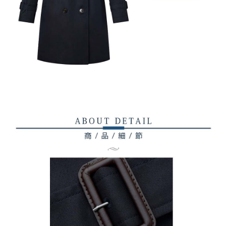
權轉讓予恩沛科技股份有限公司。
付款後7-11取貨
２．關於個人資料處理事宜，請瀏覽以下網址：
免運費
https://aftee.tw/terms/#terms3
３．未成年的使用者請事先徵得法定代理人或監護人之同意方可使用
宅配
「AFTEE先享後付」，若未經同意申辦者引起之損失，本公司不負相關責
任。
免運費
４．使用「AFTEE先享後付」時，將依據個別帳號之用戶狀況，依本公司即
時審查核予不同之上限額度；若仍有額度不足之情形，本公司將視審查結果
離島宅配
請求用戶進行身份認證。
免運費
５．嚴禁一人註冊多個帳號或使用他人資訊註冊。若發現惡意使用之情形，
恩沛科技股份有限公司將有權停止該用戶之使用額度並採取法律行動。