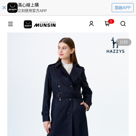
滿心線上購
開啟APP
立刻使用官方APP
0
1
/
10