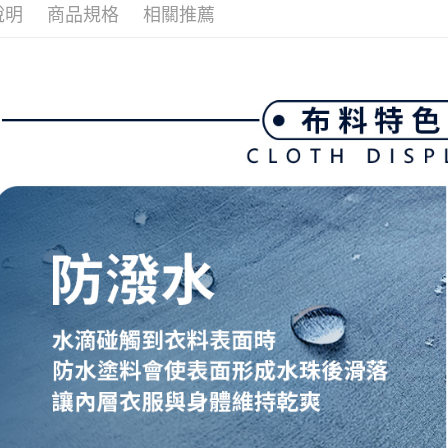
全家取貨
1.分期款
【「AFT
說明
商品規格
相關推薦
醒簡訊。
免運費
１．於結帳
2.透過簡
付」結帳
帳／街口支
付款後全
２．訂單
３．收到繳
免運費
【注意事
／ATM／
1.本服務
※ 請注意
萊爾富取
用戶於交
絡購買商品
款買賣價
先享後付
免運費
2.基於同
※ 交易是
資料（包
是否繳費成
付款後萊
用，由本
付客戶支
免運費
3.完整用
【注意事
7-11取貨
１．透過由
交易，需
免運費
求債權轉
２．關於
付款後7-1
https://aft
免運費
３．未成
「AFTE
宅配
任。
４．使用「
免運費
即時審查
結果請求