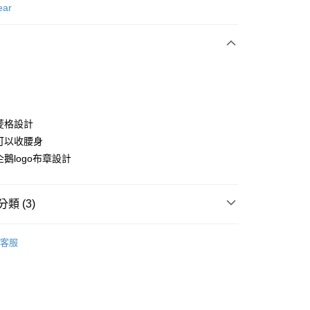
次付款
ear
付款
緻菱格設計
邊可以收腰身
企鵝logo布章設計
分期
你分期使用說明】
享後付
類 (3)
由台灣大哥大提供，台灣大哥大用戶可立即使用無須另外申請。
式選擇「大哥付你分期」，訂單成立後會自動跳轉到大哥付的交易
證手機門號後，選擇欲分期的期數、繳款截止日，確認付款後即
gwear
女款 | 外套/背心
FTEE先享後付」】
。
客服
先享後付是「在收到商品之後才付款」的支付方式。 讓您購物簡單
准額度、可分期數及費用金額請依後續交易確認頁面所載為準。
外搭
背心
心！
立30分鐘內，如未前往確認交易或遇審核未通過，訂單將自動取
：不需註冊會員、不需綁卡、不需儲值。
gwear
❄️2025 秋冬單品
「轉專審核」未通過狀況，表示未達大哥付你分期系統評分，恕
：只要手機號碼，簡訊認證，即可結帳。
評估內容。
：先確認商品／服務後，再付款。
式說明】