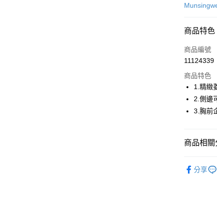
信用卡一
Munsingw
超商取貨
商品特色
LINE Pay
商品編號
Apple Pay
11124339
商品特色
街口支付
1.精
悠遊付
2.側
3.胸前
大哥付你
相關說明
【大哥付
AFTEE先
商品相關分
1.本服務
2.付款方
相關說明
流程，驗
💎 Munsin
【關於「A
ATM付款
完成交易
分享
AFTEE
▶女裝
3.實際核
便利好安
4.訂單成
１．簡單
💎 Munsin
消。如遇
２．便利
運送方式
無法說明
３．安心
【繳款方