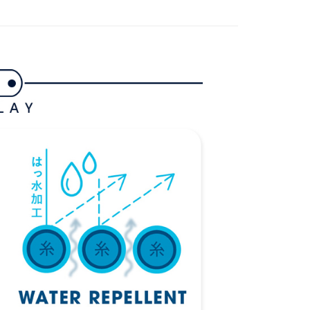
付款
項不併入電信帳單，「大哥付你分期」於每月結算日後寄送繳費提
EE先享後付」結帳流程】
方式選擇「AFTEE先享後付」後，將跳轉至「AFTEE先享後
訊連結打開帳單後，可選擇「超商條碼／台灣大直營門市／銀行轉
頁面，進行簡訊認證並確認金額後，即可完成結帳。
付／iPASS MONEY」等通路繳費。
家取貨
成立數日內，您將收到繳費通知簡訊。
費通知簡訊後14天內，點擊此簡訊中的連結，可透過四大超商
項】
網路銀行／等多元方式進行付款，方視為交易完成。
係由「台灣大哥大股份有限公司」（以下簡稱本公司）所提供，讓
：結帳手續完成當下不需立刻繳費，但若您需要取消訂單，請聯
貨付款
易時，得透過本服務購買商品或服務，並由商店將買賣／分期付
的店家。未經商家同意取消之訂單仍視為有效，需透過AFTEE
金債權讓與本公司後，依約使用本公司帳單繳交帳款。
繳納相關費用。
意付款使用「大哥付你分期」之契約關係目的，商店將以您的個人
否成功請以「AFTEE先享後付 」之結帳頁面顯示為準，若有關於
含姓名、電話或地址）提供予台灣大哥大進項蒐集、處理及利
功／繳費後需取消欲退款等相關疑問，請聯繫「AFTEE先享後
爾富取貨
公司與您本人進行分期帳單所需資料之確認、核對及更正。
援中心」
https://netprotections.freshdesk.com/support/home
戶服務條款，請詳閱以下連結：
https://oppay.tw/userRule
項】
付款
恩沛科技股份有限公司提供之「AFTEE先享後付」服務完成之
依本服務之必要範圍內提供個人資料，並將交易相關給付款項請
讓予恩沛科技股份有限公司。
個人資料處理事宜，請瀏覽以下網址：
1取貨
ee.tw/terms/#terms3
年的使用者請事先徵得法定代理人或監護人之同意方可使用
E先享後付」，若未經同意申辦者引起之損失，本公司不負相關責
AFTEE先享後付」時，將依據個別帳號之用戶狀況，依本公司
核予不同之上限額度；若仍有額度不足之情形，本公司將視審查
用戶進行身份認證。