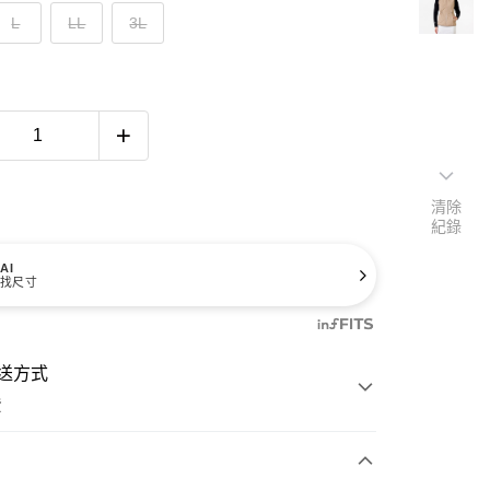
L
LL
3L
清除
紀錄
AI
找尺寸
送方式
費