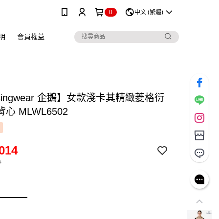
0
中文 (繁體)
明
會員權益
singwear 企鵝】女款淺卡其精緻菱格衍
心 MLWL6502
014
0