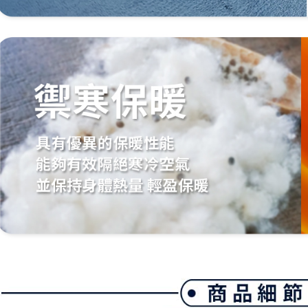
離島宅配
５．嚴禁
免運費
形，恩沛
動。