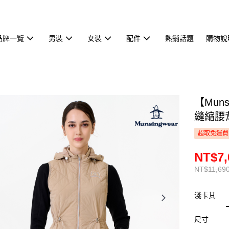
品牌一覽
男裝
女裝
配件
熱銷話題
購物說
【Mun
縫縮腰背
超取免運費
NT$7,
NT$11,69
淺卡其
尺寸