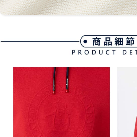
離島宅配
５．嚴禁
免運費
形，恩沛
動。