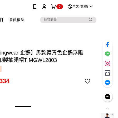
0
中文 (繁體)
明
會員權益
singwear 企鵝】男款藏青色企鵝浮雕
印製抽繩帽T MGWL2803
334