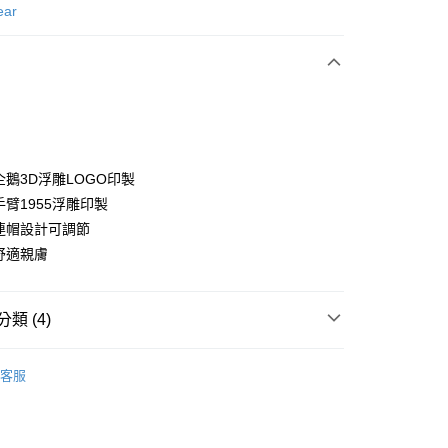
次付款
ear
付款
企鵝3D浮雕LOGO印製
手臂1955浮雕印製
繩連帽設計可調節
分期
質舒適親膚
你分期使用說明】
享後付
由台灣大哥大提供，台灣大哥大用戶可立即使用無須另外申請。
式選擇「大哥付你分期」，訂單成立後會自動跳轉到大哥付的交易
類 (4)
證手機門號後，選擇欲分期的期數、繳款截止日，確認付款後即
FTEE先享後付」】
。
先享後付是「在收到商品之後才付款」的支付方式。 讓您購物簡單
gwear
男款 | 長袖上衣
准額度、可分期數及費用金額請依後續交易確認頁面所載為準。
心！
客服
立30分鐘內，如未前往確認交易或遇審核未通過，訂單將自動取
：不需註冊會員、不需綁卡、不需儲值。
上衣
長袖T恤
「轉專審核」未通過狀況，表示未達大哥付你分期系統評分，恕
：只要手機號碼，簡訊認證，即可結帳。
評估內容。
：先確認商品／服務後，再付款。
上衣
帽T
式說明】