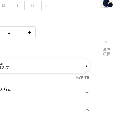
M
L
LL
3L
清除
紀錄
AI
找尺寸
送方式
費