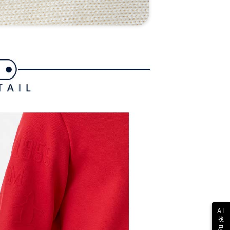
一人註冊多個帳號或使用他人資訊註冊。若發現惡意使用之情
科技股份有限公司將有權停止該用戶之使用額度並採取法律行
AI
找
尺