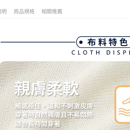
全家取貨
1.分期款
💎 Munsin
【「AFT
醒簡訊。
免運費
１．於結帳
說明
商品規格
相關推薦
2.透過簡
付」結帳
帳／街口支
付款後全
２．訂單
３．收到繳
免運費
【注意事
／ATM／
1.本服務
※ 請注意
萊爾富取
用戶於交
絡購買商品
款買賣價
先享後付
免運費
2.基於同
※ 交易是
資料（包
是否繳費成
付款後萊
用，由本
付客戶支
免運費
3.完整用
【注意事
7-11取貨
１．透過由
交易，需
免運費
求債權轉
２．關於
付款後7-1
https://aft
免運費
３．未成
「AFTE
宅配
任。
４．使用「
免運費
即時審查
結果請求