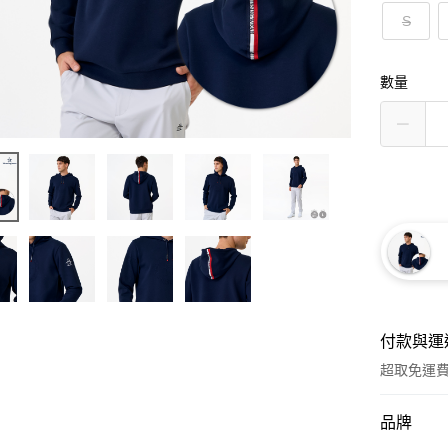
S
數量
付款與運
超取免運
付款方式
品牌