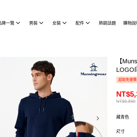
品牌一覽
男裝
女裝
配件
熱銷話題
購物說
【Mun
LOGO
超取免運費
NT$5,
NT$8,890
藏青色
尺寸