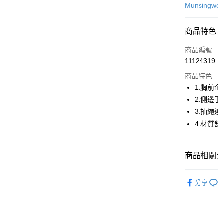
信用卡一
Munsingw
超商取貨
商品特色
LINE Pay
商品編號
Apple Pay
11124319
商品特色
街口支付
1.胸前
悠遊付
2.側邊
3.抽
大哥付你
4.材
相關說明
【大哥付
AFTEE先
1.本服務
2.付款方
相關說明
商品相關分
流程，驗
【關於「A
ATM付款
完成交易
AFTEE
💎 Munsin
3.實際核
便利好安
分享
4.訂單成
１．簡單
▶男裝
消。如遇
２．便利
運送方式
無法說明
▶男裝
３．安心
【繳款方