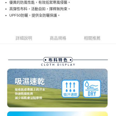
ATM付款
AFTEE先享後付是「在收到商品之後才付款」的支付方式。 讓您購物簡單
優異的防風性能，有效抵禦寒風侵襲。
3.實際核准額度、可分期數及費用金額請依後續交易確認頁面所載為準。
便利好安心！
高彈性布料，活動自如，揮桿無拘束。
4.訂單成立30分鐘內，如未前往確認交易或遇審核未通過，訂單將自動取
１．簡單：不需註冊會員、不需綁卡、不需儲值。
運送方式
消。如遇「轉專審核」未通過狀況，表示未達大哥付你分期系統評分，恕無
UPF50防曬，提供全防曬保護。
２．便利：只要手機號碼，簡訊認證，即可結帳。
法說明評估內容。
３．安心：先確認商品／服務後，再付款。
全家取貨付款
【繳款方式說明】
1.分期款項不併入電信帳單，「大哥付你分期」於每月結算日後寄送繳費提
每筆NT$80，滿NT$2,000(含以上)免運費
【「AFTEE先享後付」結帳流程】
醒簡訊。
１．於結帳方式選擇「AFTEE先享後付」後，將跳轉至「AFTEE先享後付」
2.透過簡訊連結打開帳單後，可選擇「超商條碼／台灣大直營門市／銀行轉
詳細說明
商品規格
相關推薦
付款後全家取貨
結帳頁面，進行簡訊認證並確認金額後，即可完成結帳。
帳／街口支付／iPASS MONEY」等通路繳費。
２．訂單成立數日內，您將收到繳費通知簡訊。
每筆NT$80，滿NT$2,000(含以上)免運費
３．收到繳費通知簡訊後14天內，點擊此簡訊中的連結，可透過四大超商／
【注意事項】
ATM／網路銀行／等多元方式進行付款，方視為交易完成。
萊爾富取貨付款
1.本服務係由「台灣大哥大股份有限公司」（以下簡稱本公司）所提供，讓
※ 請注意：結帳手續完成當下不需立刻繳費，但若您需要取消訂單，請聯絡
用戶於交易時，得透過本服務購買商品或服務，並由商店將買賣／分期付款
每筆NT$80，滿NT$2,000(含以上)免運費
購買商品的店家。未經商家同意取消之訂單仍視為有效，需透過AFTEE先享
買賣價金債權讓與本公司後，依約使用本公司帳單繳交帳款。
後付繳納相關費用。
2.基於同意付款使用「大哥付你分期」之契約關係目的，商店將以您的個人
付款後萊爾富取貨
※ 交易是否成功請以「AFTEE先享後付 」之結帳頁面顯示為準，若有關於
資料（包含姓名、電話或地址）提供予台灣大哥大進項蒐集、處理及利用，
是否繳費成功／繳費後需取消欲退款等相關疑問，請聯繫「AFTEE先享後付
每筆NT$80，滿NT$2,000(含以上)免運費
由本公司與您本人進行分期帳單所需資料之確認、核對及更正。
客戶支援中心」
https://netprotections.freshdesk.com/support/home
3.完整用戶服務條款，請詳閱以下連結：
https://oppay.tw/userRule
7-11取貨付款
【注意事項】
１．透過由恩沛科技股份有限公司提供之「AFTEE先享後付」服務完成之交
每筆NT$80，滿NT$2,000(含以上)免運費
易，需依本服務之必要範圍內提供個人資料，並將交易相關給付款項請求債
權轉讓予恩沛科技股份有限公司。
付款後7-11取貨
２．關於個人資料處理事宜，請瀏覽以下網址：
每筆NT$80，滿NT$2,000(含以上)免運費
https://aftee.tw/terms/#terms3