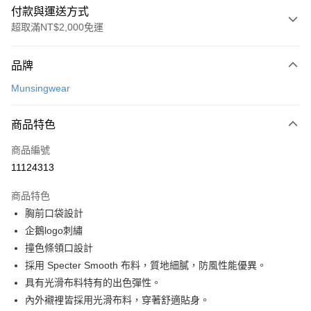
付款與運送方式
超取滿NT$2,000免運
付款方式
品牌
信用卡一次付款
Munsingwear
超商取貨付款
商品特色
LINE Pay
商品編號
Apple Pay
11124313
街口支付
商品特色
悠遊付
胸前口袋設計
大哥付你分期
企鵝logo刺繡
相關說明
撞色條領口設計
【大哥付你分期使用說明】
採用 Specter Smooth 布料，質地細膩，防風性能優異。
AFTEE先享後付
1.本服務由台灣大哥大提供，台灣大哥大用戶可立即使用無須另外申請。
具有光滑布料特有的出色彈性。
2.付款方式選擇「大哥付你分期」，訂單成立後會自動跳轉到大哥付的交易
相關說明
流程，驗證手機門號後，選擇欲分期的期數、繳款截止日，確認付款後即完
內外襯裡皆採用光滑布料，穿著舒適貼身。
【關於「AFTEE先享後付」】
成交易。