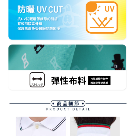
３．未成年的使用者請事先徵得法定代理人或監護人之同意方可使用
宅配
「AFTEE先享後付」，若未經同意申辦者引起之損失，本公司不負相關責
任。
每筆NT$80，滿NT$2,000(含以上)免運費
４．使用「AFTEE先享後付」時，將依據個別帳號之用戶狀況，依本公司即
時審查核予不同之上限額度；若仍有額度不足之情形，本公司將視審查結果
離島宅配
請求用戶進行身份認證。
每筆NT$280，滿NT$2,000(含以上)免運費
５．嚴禁一人註冊多個帳號或使用他人資訊註冊。若發現惡意使用之情形，
恩沛科技股份有限公司將有權停止該用戶之使用額度並採取法律行動。