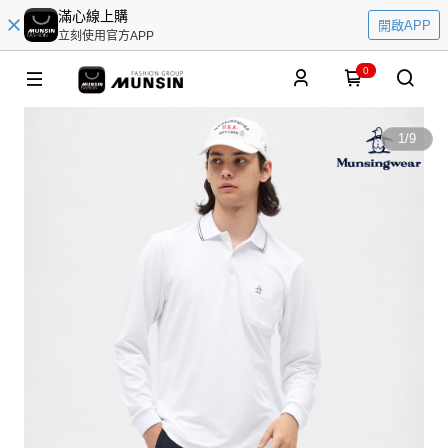
滿心線上購
開啟APP
立刻使用官方APP
0
1
/
9