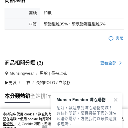
商品規格
產地
印尼
材質
聚酯纖維95%、聚氨酯彈性纖維5%
客服
商品相關分類 (3)
查看全部
💎 Munsingwear
男款 | 長袖上衣
▶男裝
上衣
長袖POLO / 立領衫
本分類熱銷
全站排行
Munsin Fashion 滿心購物
您好，歡迎來到滿心購物商城！
有任何問題，請直接留下您的姓名
本網站中使用 cookie，欲查詢有關本網站使用 cookie 方式之詳情，及若您不希
及聯絡電話，方便我們以最快速度
熱門標籤
望在電腦上使用 cookie 時應如何變更電腦的 cookie 設定，請參閱本網站「
隱私
處理喔~
權條款
」之 Cookie 聲明。您繼續使用本網站即表示您同意本公司得按本網站使