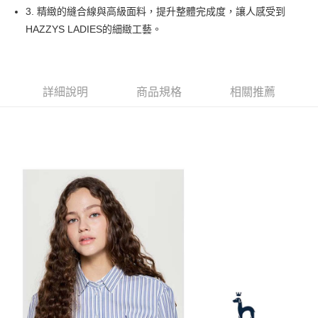
1.本服務由台灣大哥大提供，台灣大哥大用戶可立即使用無須另外申請。
3. 精緻的縫合線與高級面料，提升整體完成度，讓人感受到
2.付款方式選擇「大哥付你分期」，訂單成立後會自動跳轉到大哥付的交易
相關說明
流程，驗證手機門號後，選擇欲分期的期數、繳款截止日，確認付款後即完
HAZZYS LADIES的細緻工藝。
【關於「AFTEE先享後付」】
成交易。
ATM付款
AFTEE先享後付是「在收到商品之後才付款」的支付方式。 讓您購物簡單
3.實際核准額度、可分期數及費用金額請依後續交易確認頁面所載為準。
便利好安心！
4.訂單成立30分鐘內，如未前往確認交易或遇審核未通過，訂單將自動取
１．簡單：不需註冊會員、不需綁卡、不需儲值。
運送方式
消。如遇「轉專審核」未通過狀況，表示未達大哥付你分期系統評分，恕無
２．便利：只要手機號碼，簡訊認證，即可結帳。
法說明評估內容。
詳細說明
商品規格
相關推薦
３．安心：先確認商品／服務後，再付款。
全家取貨付款
【繳款方式說明】
1.分期款項不併入電信帳單，「大哥付你分期」於每月結算日後寄送繳費提
免運費
【「AFTEE先享後付」結帳流程】
醒簡訊。
１．於結帳方式選擇「AFTEE先享後付」後，將跳轉至「AFTEE先享後付」
2.透過簡訊連結打開帳單後，可選擇「超商條碼／台灣大直營門市／銀行轉
付款後全家取貨
結帳頁面，進行簡訊認證並確認金額後，即可完成結帳。
帳／街口支付／iPASS MONEY」等通路繳費。
２．訂單成立數日內，您將收到繳費通知簡訊。
免運費
３．收到繳費通知簡訊後14天內，點擊此簡訊中的連結，可透過四大超商／
【注意事項】
ATM／網路銀行／等多元方式進行付款，方視為交易完成。
萊爾富取貨付款
1.本服務係由「台灣大哥大股份有限公司」（以下簡稱本公司）所提供，讓
※ 請注意：結帳手續完成當下不需立刻繳費，但若您需要取消訂單，請聯絡
用戶於交易時，得透過本服務購買商品或服務，並由商店將買賣／分期付款
免運費
購買商品的店家。未經商家同意取消之訂單仍視為有效，需透過AFTEE先享
買賣價金債權讓與本公司後，依約使用本公司帳單繳交帳款。
後付繳納相關費用。
2.基於同意付款使用「大哥付你分期」之契約關係目的，商店將以您的個人
付款後萊爾富取貨
※ 交易是否成功請以「AFTEE先享後付 」之結帳頁面顯示為準，若有關於
資料（包含姓名、電話或地址）提供予台灣大哥大進項蒐集、處理及利用，
是否繳費成功／繳費後需取消欲退款等相關疑問，請聯繫「AFTEE先享後付
免運費
由本公司與您本人進行分期帳單所需資料之確認、核對及更正。
客戶支援中心」
https://netprotections.freshdesk.com/support/home
3.完整用戶服務條款，請詳閱以下連結：
https://oppay.tw/userRule
7-11取貨付款
【注意事項】
１．透過由恩沛科技股份有限公司提供之「AFTEE先享後付」服務完成之交
免運費
易，需依本服務之必要範圍內提供個人資料，並將交易相關給付款項請求債