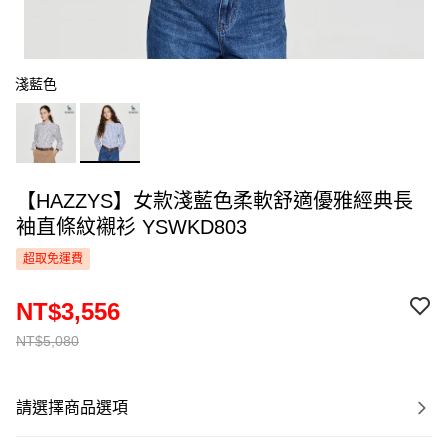
淺藍色
【HAZZYS】女款淺藍色柔軟舒適優雅經典長
袖直條紋襯衫 YSWKD803
超取免運費
NT$3,556
NT$5,080
請選擇商品選項