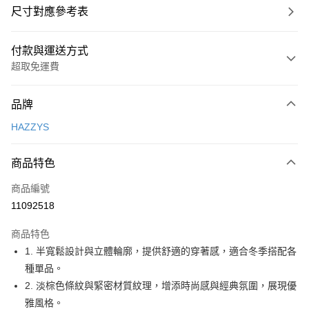
尺寸對應參考表
付款與運送方式
超取免運費
付款方式
品牌
信用卡一次付款
HAZZYS
超商取貨付款
商品特色
LINE Pay
商品編號
Apple Pay
11092518
街口支付
商品特色
悠遊付
1. 半寬鬆設計與立體輪廓，提供舒適的穿著感，適合冬季搭配各
大哥付你分期
種單品。
相關說明
2. 淡棕色條紋與緊密材質紋理，增添時尚感與經典氛圍，展現優
【大哥付你分期使用說明】
雅風格。
AFTEE先享後付