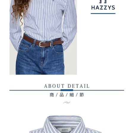
權轉讓予恩沛科技股份有限公司。
付款後7-11取貨
２．關於個人資料處理事宜，請瀏覽以下網址：
免運費
https://aftee.tw/terms/#terms3
３．未成年的使用者請事先徵得法定代理人或監護人之同意方可使用
宅配
「AFTEE先享後付」，若未經同意申辦者引起之損失，本公司不負相關責
任。
免運費
４．使用「AFTEE先享後付」時，將依據個別帳號之用戶狀況，依本公司即
時審查核予不同之上限額度；若仍有額度不足之情形，本公司將視審查結果
離島宅配
請求用戶進行身份認證。
免運費
５．嚴禁一人註冊多個帳號或使用他人資訊註冊。若發現惡意使用之情形，
恩沛科技股份有限公司將有權停止該用戶之使用額度並採取法律行動。