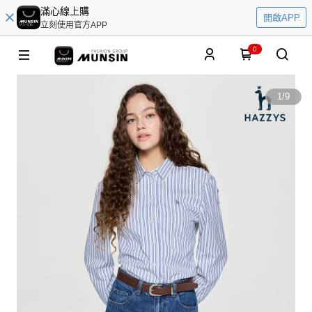
滿心線上購
開啟APP
立刻使用官方APP
0
1
/
9