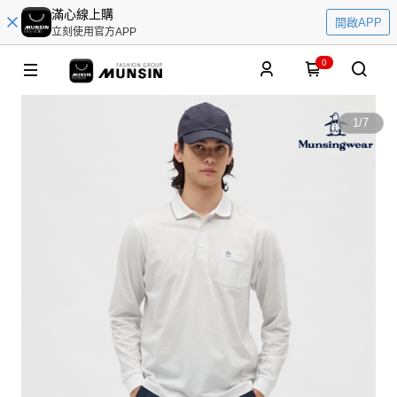
滿心線上購
開啟APP
立刻使用官方APP
0
1
/
7