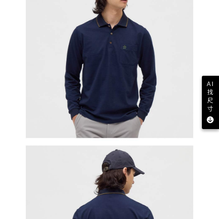
AI
找
尺
寸