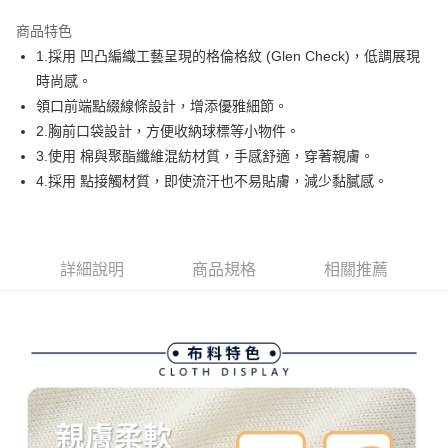
街口支付
商品特色
悠遊付
1.採用 凹凸編織工藝呈現的格倫格紋 (Glen Check)，低調展現
大哥付你分期
時尚感。
相關說明
領口前端點綴線條設計，增添優雅細節。
【大哥付你分期使用說明】
2.胸前口袋設計，方便收納球標等小物件。
AFTEE先享後付
1.本服務由台灣大哥大提供，台灣大哥大用戶可立即使用無須另外申請。
3.使用 棉與聚酯纖維混紡材質，手感舒適，穿著親膚。
2.付款方式選擇「大哥付你分期」，訂單成立後會自動跳轉到大哥付的交易
相關說明
流程，驗證手機門號後，選擇欲分期的期數、繳款截止日，確認付款後即完
4.採用 點接觸材質，即使流汗也不易貼膚，減少黏膩感。
【關於「AFTEE先享後付」】
成交易。
ATM付款
AFTEE先享後付是「在收到商品之後才付款」的支付方式。 讓您購物簡單
3.實際核准額度、可分期數及費用金額請依後續交易確認頁面所載為準。
便利好安心！
4.訂單成立30分鐘內，如未前往確認交易或遇審核未通過，訂單將自動取
１．簡單：不需註冊會員、不需綁卡、不需儲值。
運送方式
消。如遇「轉專審核」未通過狀況，表示未達大哥付你分期系統評分，恕無
２．便利：只要手機號碼，簡訊認證，即可結帳。
法說明評估內容。
詳細說明
商品規格
相關推薦
３．安心：先確認商品／服務後，再付款。
全家取貨付款
【繳款方式說明】
1.分期款項不併入電信帳單，「大哥付你分期」於每月結算日後寄送繳費提
每筆NT$80，滿NT$2,000(含以上)免運費
【「AFTEE先享後付」結帳流程】
醒簡訊。
１．於結帳方式選擇「AFTEE先享後付」後，將跳轉至「AFTEE先享後付」
2.透過簡訊連結打開帳單後，可選擇「超商條碼／台灣大直營門市／銀行轉
付款後全家取貨
結帳頁面，進行簡訊認證並確認金額後，即可完成結帳。
帳／街口支付／iPASS MONEY」等通路繳費。
２．訂單成立數日內，您將收到繳費通知簡訊。
每筆NT$80，滿NT$2,000(含以上)免運費
３．收到繳費通知簡訊後14天內，點擊此簡訊中的連結，可透過四大超商／
【注意事項】
ATM／網路銀行／等多元方式進行付款，方視為交易完成。
萊爾富取貨付款
1.本服務係由「台灣大哥大股份有限公司」（以下簡稱本公司）所提供，讓
※ 請注意：結帳手續完成當下不需立刻繳費，但若您需要取消訂單，請聯絡
用戶於交易時，得透過本服務購買商品或服務，並由商店將買賣／分期付款
每筆NT$80，滿NT$2,000(含以上)免運費
購買商品的店家。未經商家同意取消之訂單仍視為有效，需透過AFTEE先享