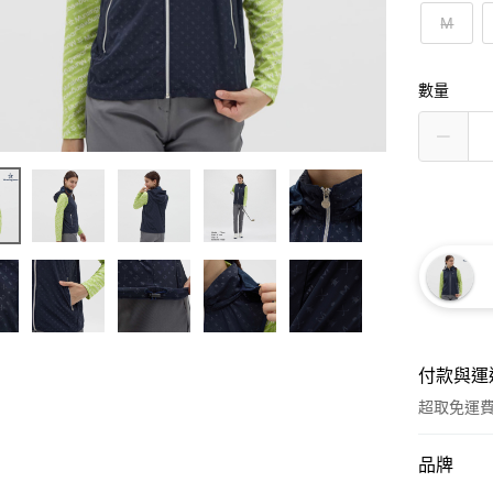
M
數量
付款與運
超取免運
付款方式
品牌