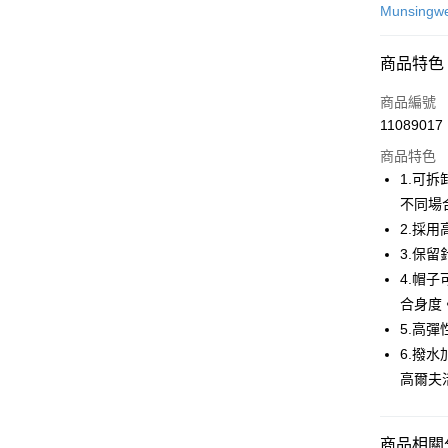
信用卡一
Munsingw
超商取貨
商品特色
LINE Pay
商品編號
Apple Pay
11089017
商品特色
街口支付
1.可
悠遊付
不同場
2.採
大哥付你
3.保
相關說明
【大哥付
4.帽
AFTEE先
1.本服務
合身度
2.付款方
相關說明
5.高
流程，驗
【關於「A
ATM付款
完成交易
AFTEE
6.撥
3.實際核
便利好安
高爾夫
4.訂單成
１．簡單
消。如遇
２．便利
運送方式
無法說明
３．安心
【繳款方
商品相關分