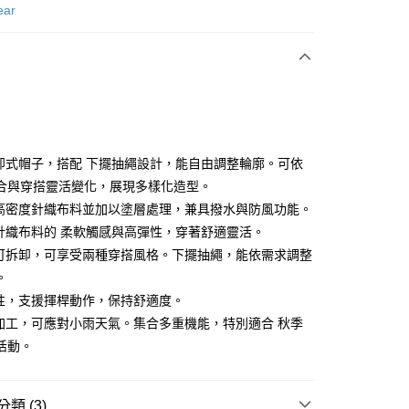
次付款
ear
付款
拆卸式帽子，搭配 下擺抽繩設計，能自由調整輪廓。可依
合與穿搭靈活變化，展現多樣化造型。
用高密度針織布料並加以塗層處理，兼具撥水與防風功能。
分期
留針織布料的 柔軟觸感與高彈性，穿著舒適靈活。
你分期使用說明】
子可拆卸，可享受兩種穿搭風格。下擺抽繩，能依需求調整
享後付
由台灣大哥大提供，台灣大哥大用戶可立即使用無須另外申請。
。
式選擇「大哥付你分期」，訂單成立後會自動跳轉到大哥付的交易
彈性，支援揮桿動作，保持舒適度。
證手機門號後，選擇欲分期的期數、繳款截止日，確認付款後即
FTEE先享後付」】
。
先享後付是「在收到商品之後才付款」的支付方式。 讓您購物簡單
水加工，可應對小雨天氣。集合多重機能，特別適合 秋季
准額度、可分期數及費用金額請依後續交易確認頁面所載為準。
心！
活動。
立30分鐘內，如未前往確認交易或遇審核未通過，訂單將自動取
：不需註冊會員、不需綁卡、不需儲值。
「轉專審核」未通過狀況，表示未達大哥付你分期系統評分，恕
：只要手機號碼，簡訊認證，即可結帳。
評估內容。
：先確認商品／服務後，再付款。
式說明】
類 (3)