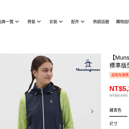
品牌一覽
男裝
女裝
配件
熱銷話題
購物說
【Mun
標準版型
超取免運費
NT$5,
NT$8,690
藏青色
尺寸