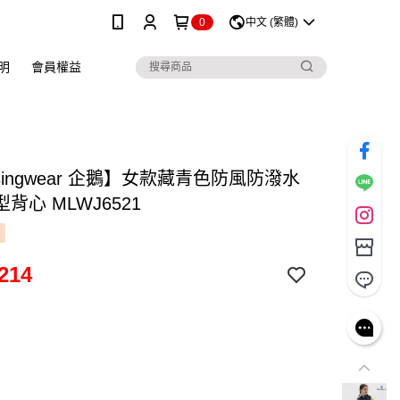
0
中文 (繁體)
明
會員權益
singwear 企鵝】女款藏青色防風防潑水
背心 MLWJ6521
214