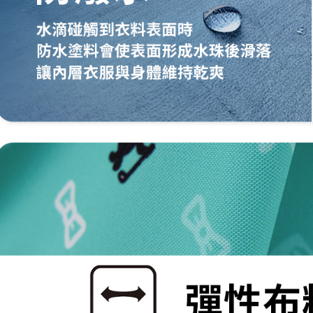
離島宅配
５．嚴禁
免運費
形，恩沛
動。