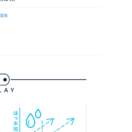
付款
項不併入電信帳單，「大哥付你分期」於每月結算日後寄送繳費提
EE先享後付」結帳流程】
方式選擇「AFTEE先享後付」後，將跳轉至「AFTEE先享後
gwear
女款 | 外套/背心
訊連結打開帳單後，可選擇「超商條碼／台灣大直營門市／銀行轉
頁面，進行簡訊認證並確認金額後，即可完成結帳。
客服
付／iPASS MONEY」等通路繳費。
家取貨
成立數日內，您將收到繳費通知簡訊。
外搭
背心
費通知簡訊後14天內，點擊此簡訊中的連結，可透過四大超商
項】
gwear
❄️2025 秋冬單品
網路銀行／等多元方式進行付款，方視為交易完成。
係由「台灣大哥大股份有限公司」（以下簡稱本公司）所提供，讓
：結帳手續完成當下不需立刻繳費，但若您需要取消訂單，請聯
貨付款
易時，得透過本服務購買商品或服務，並由商店將買賣／分期付
的店家。未經商家同意取消之訂單仍視為有效，需透過AFTEE
金債權讓與本公司後，依約使用本公司帳單繳交帳款。
繳納相關費用。
意付款使用「大哥付你分期」之契約關係目的，商店將以您的個人
否成功請以「AFTEE先享後付 」之結帳頁面顯示為準，若有關於
含姓名、電話或地址）提供予台灣大哥大進項蒐集、處理及利
功／繳費後需取消欲退款等相關疑問，請聯繫「AFTEE先享後
爾富取貨
公司與您本人進行分期帳單所需資料之確認、核對及更正。
援中心」
https://netprotections.freshdesk.com/support/home
戶服務條款，請詳閱以下連結：
https://oppay.tw/userRule
項】
付款
恩沛科技股份有限公司提供之「AFTEE先享後付」服務完成之
依本服務之必要範圍內提供個人資料，並將交易相關給付款項請
讓予恩沛科技股份有限公司。
個人資料處理事宜，請瀏覽以下網址：
1取貨
ee.tw/terms/#terms3
年的使用者請事先徵得法定代理人或監護人之同意方可使用
E先享後付」，若未經同意申辦者引起之損失，本公司不負相關責
AFTEE先享後付」時，將依據個別帳號之用戶狀況，依本公司
核予不同之上限額度；若仍有額度不足之情形，本公司將視審查
用戶進行身份認證。