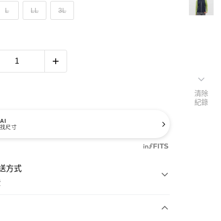
L
LL
3L
清除
紀錄
AI
找尺寸
送方式
費