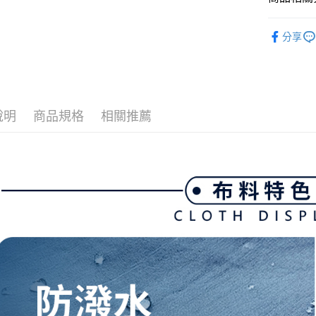
全家取貨
1.分期款
【「AFT
醒簡訊。
免運費
１．於結帳
💎 Munsin
2.透過簡
付」結帳
分享
帳／街口支
付款後全
２．訂單
▶女裝
３．收到繳
免運費
【注意事
💎 Munsin
／ATM／
1.本服務
※ 請注意
萊爾富取
用戶於交
絡購買商品
款買賣價
先享後付
免運費
說明
商品規格
相關推薦
2.基於同
※ 交易是
資料（包
是否繳費成
付款後萊
用，由本
付客戶支
免運費
3.完整用
【注意事
7-11取貨
１．透過由
交易，需
免運費
求債權轉
２．關於
付款後7-1
https://aft
免運費
３．未成
「AFTE
宅配
任。
４．使用「
免運費
即時審查
結果請求