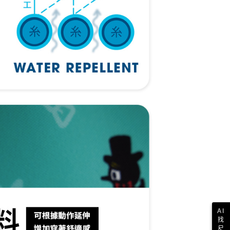
一人註冊多個帳號或使用他人資訊註冊。若發現惡意使用之情
科技股份有限公司將有權停止該用戶之使用額度並採取法律行
AI
找
尺