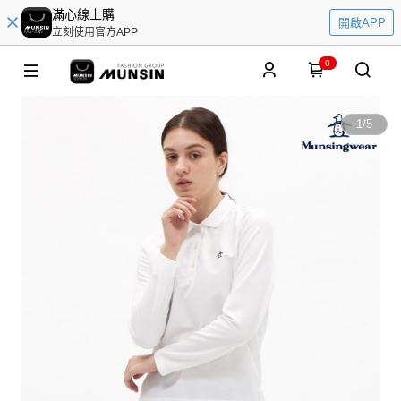
滿心線上購
開啟APP
立刻使用官方APP
0
1
/
5