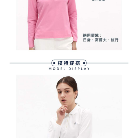
２．關於個人資料處理事宜，請瀏覽以下網址：
免運費
https://aftee.tw/terms/#terms3
３．未成年的使用者請事先徵得法定代理人或監護人之同意方可使用
宅配
「AFTEE先享後付」，若未經同意申辦者引起之損失，本公司不負相關責
任。
免運費
４．使用「AFTEE先享後付」時，將依據個別帳號之用戶狀況，依本公司即
時審查核予不同之上限額度；若仍有額度不足之情形，本公司將視審查結果
離島宅配
請求用戶進行身份認證。
免運費
５．嚴禁一人註冊多個帳號或使用他人資訊註冊。若發現惡意使用之情形，
恩沛科技股份有限公司將有權停止該用戶之使用額度並採取法律行動。