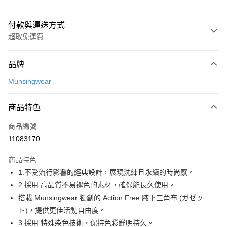
付款與運送方式
超取免運費
付款方式
品牌
信用卡一次付款
Munsingwear
超商取貨付款
商品特色
LINE Pay
商品編號
Apple Pay
11083170
街口支付
商品特色
悠遊付
1.不受流行影響的經典設計，展現洗練且永續的時尚感。
大哥付你分期
2.採用 高品質不易褪色的素材，確保能長久使用。
相關說明
搭載 Munsingwear 獨創的 Action Free 腋下三角布 (ガゼッ
【大哥付你分期使用說明】
ト)，提供更佳活動自由度。
AFTEE先享後付
1.本服務由台灣大哥大提供，台灣大哥大用戶可立即使用無須另外申請。
3.採用 特殊染色技術，保持色彩鮮明持久。
2.付款方式選擇「大哥付你分期」，訂單成立後會自動跳轉到大哥付的交易