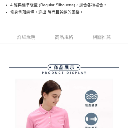
相關說明
流程，驗證手機門號後，選擇欲分期的期數、繳款截止日，確認付款後即完
4.經典標準版型 (Regular Silhouette)，適合各種場合。
【關於「AFTEE先享後付」】
成交易。
ATM付款
AFTEE先享後付是「在收到商品之後才付款」的支付方式。 讓您購物簡單
修身俐落線條，穿出 時尚且幹練的風格。
3.實際核准額度、可分期數及費用金額請依後續交易確認頁面所載為準。
便利好安心！
4.訂單成立30分鐘內，如未前往確認交易或遇審核未通過，訂單將自動取
１．簡單：不需註冊會員、不需綁卡、不需儲值。
運送方式
消。如遇「轉專審核」未通過狀況，表示未達大哥付你分期系統評分，恕無
２．便利：只要手機號碼，簡訊認證，即可結帳。
法說明評估內容。
３．安心：先確認商品／服務後，再付款。
全家取貨付款
【繳款方式說明】
詳細說明
商品規格
相關推薦
1.分期款項不併入電信帳單，「大哥付你分期」於每月結算日後寄送繳費提
免運費
【「AFTEE先享後付」結帳流程】
醒簡訊。
１．於結帳方式選擇「AFTEE先享後付」後，將跳轉至「AFTEE先享後付」
2.透過簡訊連結打開帳單後，可選擇「超商條碼／台灣大直營門市／銀行轉
付款後全家取貨
結帳頁面，進行簡訊認證並確認金額後，即可完成結帳。
帳／街口支付／iPASS MONEY」等通路繳費。
２．訂單成立數日內，您將收到繳費通知簡訊。
免運費
３．收到繳費通知簡訊後14天內，點擊此簡訊中的連結，可透過四大超商／
【注意事項】
ATM／網路銀行／等多元方式進行付款，方視為交易完成。
萊爾富取貨付款
1.本服務係由「台灣大哥大股份有限公司」（以下簡稱本公司）所提供，讓
※ 請注意：結帳手續完成當下不需立刻繳費，但若您需要取消訂單，請聯絡
用戶於交易時，得透過本服務購買商品或服務，並由商店將買賣／分期付款
免運費
購買商品的店家。未經商家同意取消之訂單仍視為有效，需透過AFTEE先享
買賣價金債權讓與本公司後，依約使用本公司帳單繳交帳款。
後付繳納相關費用。
2.基於同意付款使用「大哥付你分期」之契約關係目的，商店將以您的個人
付款後萊爾富取貨
※ 交易是否成功請以「AFTEE先享後付 」之結帳頁面顯示為準，若有關於
資料（包含姓名、電話或地址）提供予台灣大哥大進項蒐集、處理及利用，
是否繳費成功／繳費後需取消欲退款等相關疑問，請聯繫「AFTEE先享後付
免運費
由本公司與您本人進行分期帳單所需資料之確認、核對及更正。
客戶支援中心」
https://netprotections.freshdesk.com/support/home
3.完整用戶服務條款，請詳閱以下連結：
https://oppay.tw/userRule
7-11取貨付款
【注意事項】
１．透過由恩沛科技股份有限公司提供之「AFTEE先享後付」服務完成之交
免運費
易，需依本服務之必要範圍內提供個人資料，並將交易相關給付款項請求債
權轉讓予恩沛科技股份有限公司。
付款後7-11取貨