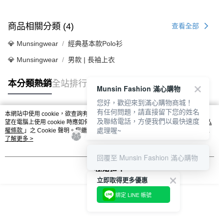
商品相關分類 (4)
查看全部
💎 Munsingwear
經典基本款Polo衫
💎 Munsingwear
男款 | 長袖上衣
本分類熱銷
全站排行
Munsin Fashion 滿心購物
您好，歡迎來到滿心購物商城！
有任何問題，請直接留下您的姓名
本網站中使用 cookie，欲查詢有關本網站使用 cookie 方式之詳情，及若您不希
及聯絡電話，方便我們以最快速度
熱門標籤
望在電腦上使用 cookie 時應如何變更電腦的 cookie 設定，請參閱本網站「
隱私
處理喔~
權條款
」之 Cookie 聲明。您繼續使用本網站即表示您同意本公司得按本網站使
用條款之 Cookie 聲明使用 cookie。
了解更多 >
回覆至 Munsin Fashion 滿心購物
我知道了
立即取得更多優惠
綁定 LINE 帳號