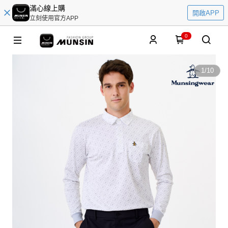
滿心線上購
開啟APP
立刻使用官方APP
0
1
/
10