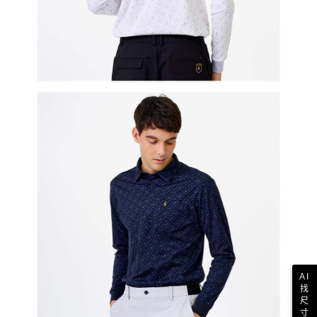
AI
找
尺
寸