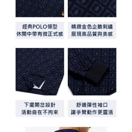
買賣價金債權讓與本公司後，依約使用本公司帳單繳交帳款。
後付繳納相關費用。
2.基於同意付款使用「大哥付你分期」之契約關係目的，商店將以您的個人
付款後萊爾富取貨
※ 交易是否成功請以「AFTEE先享後付 」之結帳頁面顯示為準，若有關於
資料（包含姓名、電話或地址）提供予台灣大哥大進項蒐集、處理及利用，
是否繳費成功／繳費後需取消欲退款等相關疑問，請聯繫「AFTEE先享後付
免運費
由本公司與您本人進行分期帳單所需資料之確認、核對及更正。
客戶支援中心」
https://netprotections.freshdesk.com/support/home
3.完整用戶服務條款，請詳閱以下連結：
https://oppay.tw/userRule
7-11取貨付款
【注意事項】
１．透過由恩沛科技股份有限公司提供之「AFTEE先享後付」服務完成之交
免運費
易，需依本服務之必要範圍內提供個人資料，並將交易相關給付款項請求債
權轉讓予恩沛科技股份有限公司。
付款後7-11取貨
２．關於個人資料處理事宜，請瀏覽以下網址：
免運費
https://aftee.tw/terms/#terms3
３．未成年的使用者請事先徵得法定代理人或監護人之同意方可使用
宅配
「AFTEE先享後付」，若未經同意申辦者引起之損失，本公司不負相關責
任。
免運費
４．使用「AFTEE先享後付」時，將依據個別帳號之用戶狀況，依本公司即
時審查核予不同之上限額度；若仍有額度不足之情形，本公司將視審查結果
離島宅配
請求用戶進行身份認證。
免運費
５．嚴禁一人註冊多個帳號或使用他人資訊註冊。若發現惡意使用之情形，
恩沛科技股份有限公司將有權停止該用戶之使用額度並採取法律行動。