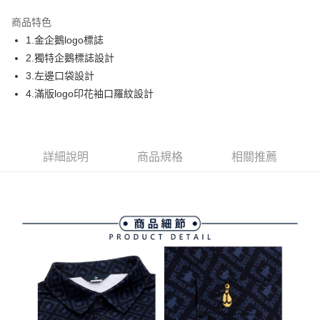
街口支付
商品特色
悠遊付
1.金企鵝logo標誌
大哥付你分期
2.獨特企鵝標誌設計
相關說明
3.左邊口袋設計
【大哥付你分期使用說明】
4.滿版logo印花袖口羅紋設計
AFTEE先享後付
1.本服務由台灣大哥大提供，台灣大哥大用戶可立即使用無須另外申請。
2.付款方式選擇「大哥付你分期」，訂單成立後會自動跳轉到大哥付的交易
相關說明
流程，驗證手機門號後，選擇欲分期的期數、繳款截止日，確認付款後即完
【關於「AFTEE先享後付」】
成交易。
ATM付款
AFTEE先享後付是「在收到商品之後才付款」的支付方式。 讓您購物簡單
3.實際核准額度、可分期數及費用金額請依後續交易確認頁面所載為準。
詳細說明
商品規格
相關推薦
便利好安心！
4.訂單成立30分鐘內，如未前往確認交易或遇審核未通過，訂單將自動取
１．簡單：不需註冊會員、不需綁卡、不需儲值。
運送方式
消。如遇「轉專審核」未通過狀況，表示未達大哥付你分期系統評分，恕無
２．便利：只要手機號碼，簡訊認證，即可結帳。
法說明評估內容。
３．安心：先確認商品／服務後，再付款。
全家取貨付款
【繳款方式說明】
1.分期款項不併入電信帳單，「大哥付你分期」於每月結算日後寄送繳費提
免運費
【「AFTEE先享後付」結帳流程】
醒簡訊。
１．於結帳方式選擇「AFTEE先享後付」後，將跳轉至「AFTEE先享後付」
2.透過簡訊連結打開帳單後，可選擇「超商條碼／台灣大直營門市／銀行轉
付款後全家取貨
結帳頁面，進行簡訊認證並確認金額後，即可完成結帳。
帳／街口支付／iPASS MONEY」等通路繳費。
２．訂單成立數日內，您將收到繳費通知簡訊。
免運費
３．收到繳費通知簡訊後14天內，點擊此簡訊中的連結，可透過四大超商／
【注意事項】
ATM／網路銀行／等多元方式進行付款，方視為交易完成。
萊爾富取貨付款
1.本服務係由「台灣大哥大股份有限公司」（以下簡稱本公司）所提供，讓
※ 請注意：結帳手續完成當下不需立刻繳費，但若您需要取消訂單，請聯絡
用戶於交易時，得透過本服務購買商品或服務，並由商店將買賣／分期付款
免運費
購買商品的店家。未經商家同意取消之訂單仍視為有效，需透過AFTEE先享