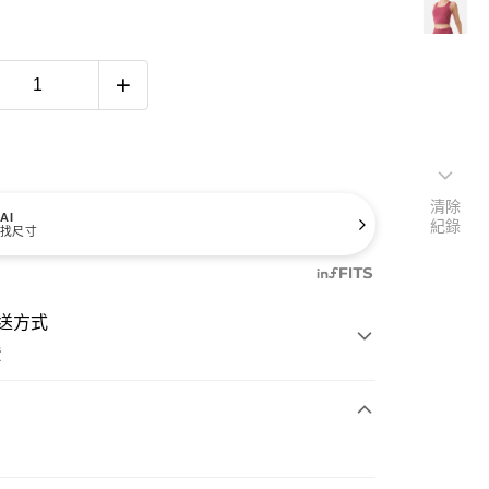
清除
AI
紀錄
找尺寸
送方式
費
次付款