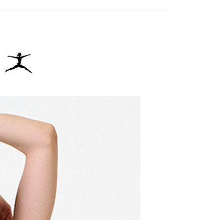
頁面，進行簡訊認證並確認金額後，即可完成結帳。
付／iPASS MONEY」等通路繳費。
家取貨
成立數日內，您將收到繳費通知簡訊。
費通知簡訊後14天內，點擊此簡訊中的連結，可透過四大超商
項】
網路銀行／等多元方式進行付款，方視為交易完成。
係由「台灣大哥大股份有限公司」（以下簡稱本公司）所提供，讓
：結帳手續完成當下不需立刻繳費，但若您需要取消訂單，請聯
貨付款
易時，得透過本服務購買商品或服務，並由商店將買賣／分期付
的店家。未經商家同意取消之訂單仍視為有效，需透過AFTEE
金債權讓與本公司後，依約使用本公司帳單繳交帳款。
繳納相關費用。
意付款使用「大哥付你分期」之契約關係目的，商店將以您的個人
否成功請以「AFTEE先享後付 」之結帳頁面顯示為準，若有關於
含姓名、電話或地址）提供予台灣大哥大進項蒐集、處理及利
功／繳費後需取消欲退款等相關疑問，請聯繫「AFTEE先享後
爾富取貨
公司與您本人進行分期帳單所需資料之確認、核對及更正。
援中心」
https://netprotections.freshdesk.com/support/home
戶服務條款，請詳閱以下連結：
https://oppay.tw/userRule
項】
付款
恩沛科技股份有限公司提供之「AFTEE先享後付」服務完成之
依本服務之必要範圍內提供個人資料，並將交易相關給付款項請
讓予恩沛科技股份有限公司。
個人資料處理事宜，請瀏覽以下網址：
1取貨
ee.tw/terms/#terms3
年的使用者請事先徵得法定代理人或監護人之同意方可使用
E先享後付」，若未經同意申辦者引起之損失，本公司不負相關責
AFTEE先享後付」時，將依據個別帳號之用戶狀況，依本公司
核予不同之上限額度；若仍有額度不足之情形，本公司將視審查
用戶進行身份認證。
一人註冊多個帳號或使用他人資訊註冊。若發現惡意使用之情
科技股份有限公司將有權停止該用戶之使用額度並採取法律行