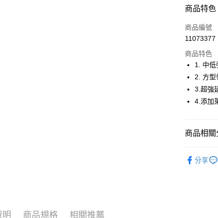
超商取貨
商品特色
LINE Pay
商品編號
Apple Pay
11073377
商品特色
街口支付
1. 中
悠遊付
2. 
3.超
大哥付你
4.添
相關說明
【大哥付
AFTEE先
1.本服務
2.付款方
相關說明
商品相關分
流程，驗
【關於「A
ATM付款
完成交易
AFTEE
🤸 DANSK
3.實際核
便利好安
分享
4.訂單成
１．簡單
🤸 DANSK
消。如遇
２．便利
運送方式
無法說明
🤸 DANSK
３．安心
【繳款方
全家取貨
1.分期款
▶女裝
【「AFT
醒簡訊。
免運費
１．於結帳
說明
商品規格
相關推薦
🤸 DANSK
2.透過簡