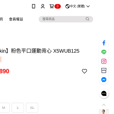
0
中文 (繁體)
明
會員權益
skin】粉色平口運動背心 X5WUB125
890
M
L
XL