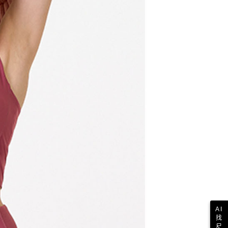
AI
找
尺