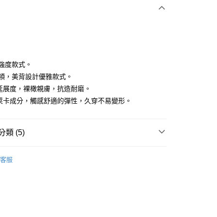
付款
低強度款式。
方型領，美背設計優雅款式。
強延展度，裸橄親膚，抗造耐磨。
分期
加萊卡成分，觸感舒適的彈性，久穿不易變形。
你分期使用說明】
享後付
由台灣大哥大提供，台灣大哥大用戶可立即使用無須另外申請。
式選擇「大哥付你分期」，訂單成立後會自動跳轉到大哥付的交易
類 (5)
證手機門號後，選擇欲分期的期數、繳款截止日，確認付款後即
FTEE先享後付」】
。
先享後付是「在收到商品之後才付款」的支付方式。 讓您購物簡單
IN
上衣｜運動內衣
准額度、可分期數及費用金額請依後續交易確認頁面所載為準。
心！
客服
立30分鐘內，如未前往確認交易或遇審核未通過，訂單將自動取
：不需註冊會員、不需綁卡、不需儲值。
IN
🏋️‍♀️健身房推薦 | 增肌減脂 美腿美臀
「轉專審核」未通過狀況，表示未達大哥付你分期系統評分，恕
：只要手機號碼，簡訊認證，即可結帳。
評估內容。
IN
：先確認商品／服務後，再付款。
🔸內著嚴選｜穩定支撐 親膚透氣
式說明】
付款
項不併入電信帳單，「大哥付你分期」於每月結算日後寄送繳費提
瑜珈
運動內衣
EE先享後付」結帳流程】
方式選擇「AFTEE先享後付」後，將跳轉至「AFTEE先享後
IN
🍁25秋冬單品
訊連結打開帳單後，可選擇「超商條碼／台灣大直營門市／銀行轉