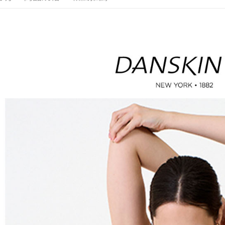
付」結帳
帳／街口支
付款後全
２．訂單
３．收到繳
免運費
【注意事
／ATM／
1.本服務
※ 請注意
萊爾富取
用戶於交
絡購買商品
款買賣價
先享後付
免運費
2.基於同
※ 交易是
資料（包
是否繳費成
付款後萊
用，由本
付客戶支
免運費
3.完整用
【注意事
7-11取貨
１．透過由
交易，需
免運費
求債權轉
２．關於
付款後7-1
https://aft
免運費
３．未成
「AFTE
宅配
任。
４．使用「
免運費
即時審查
結果請求
離島宅配
５．嚴禁
免運費
形，恩沛