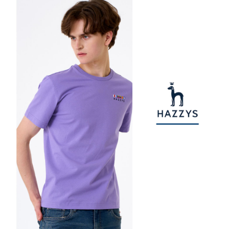
【注意事項】
ATM／網路銀行／等多元方式進行付款，方視為交易完成。
萊爾富取貨付款
1.本服務係由「台灣大哥大股份有限公司」（以下簡稱本公司）所提供，讓
※ 請注意：結帳手續完成當下不需立刻繳費，但若您需要取消訂單，請聯絡
用戶於交易時，得透過本服務購買商品或服務，並由商店將買賣／分期付款
免運費
購買商品的店家。未經商家同意取消之訂單仍視為有效，需透過AFTEE先享
買賣價金債權讓與本公司後，依約使用本公司帳單繳交帳款。
後付繳納相關費用。
2.基於同意付款使用「大哥付你分期」之契約關係目的，商店將以您的個人
付款後萊爾富取貨
※ 交易是否成功請以「AFTEE先享後付 」之結帳頁面顯示為準，若有關於
資料（包含姓名、電話或地址）提供予台灣大哥大進項蒐集、處理及利用，
是否繳費成功／繳費後需取消欲退款等相關疑問，請聯繫「AFTEE先享後付
免運費
由本公司與您本人進行分期帳單所需資料之確認、核對及更正。
客戶支援中心」
https://netprotections.freshdesk.com/support/home
3.完整用戶服務條款，請詳閱以下連結：
https://oppay.tw/userRule
7-11取貨付款
【注意事項】
１．透過由恩沛科技股份有限公司提供之「AFTEE先享後付」服務完成之交
免運費
易，需依本服務之必要範圍內提供個人資料，並將交易相關給付款項請求債
權轉讓予恩沛科技股份有限公司。
付款後7-11取貨
２．關於個人資料處理事宜，請瀏覽以下網址：
免運費
https://aftee.tw/terms/#terms3
３．未成年的使用者請事先徵得法定代理人或監護人之同意方可使用
宅配
「AFTEE先享後付」，若未經同意申辦者引起之損失，本公司不負相關責
任。
免運費
４．使用「AFTEE先享後付」時，將依據個別帳號之用戶狀況，依本公司即
時審查核予不同之上限額度；若仍有額度不足之情形，本公司將視審查結果
離島宅配
請求用戶進行身份認證。
免運費
５．嚴禁一人註冊多個帳號或使用他人資訊註冊。若發現惡意使用之情形，
恩沛科技股份有限公司將有權停止該用戶之使用額度並採取法律行動。