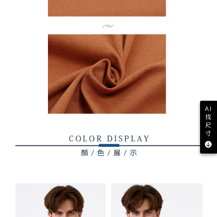
AI
找
尺
寸