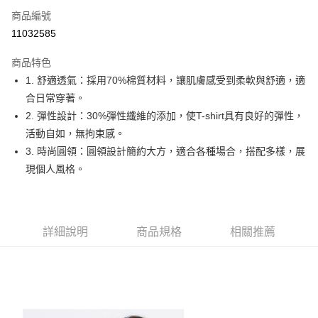
商品編號
Apple Pay
11032585
街口支付
商品特色
悠遊付
1. 舒適透氣：採用70%棉質材料，讓肌膚感受到柔軟與舒適，適
大哥付你分期
合日常穿著。
相關說明
2. 彈性設計：30%彈性纖維的添加，使T-shirt具有良好的彈性，
【大哥付你分期使用說明】
活動自如，無拘束感。
AFTEE先享後付
1.本服務由台灣大哥大提供，台灣大哥大用戶可立即使用無須另外申請。
3. 時尚圓領：圓領設計簡約大方，適合各種場合，搭配多樣，展
2.付款方式選擇「大哥付你分期」，訂單成立後會自動跳轉到大哥付的交易
相關說明
流程，驗證手機門號後，選擇欲分期的期數、繳款截止日，確認付款後即完
現個人風格。
【關於「AFTEE先享後付」】
成交易。
ATM付款
AFTEE先享後付是「在收到商品之後才付款」的支付方式。 讓您購物簡單
3.實際核准額度、可分期數及費用金額請依後續交易確認頁面所載為準。
便利好安心！
4.訂單成立30分鐘內，如未前往確認交易或遇審核未通過，訂單將自動取
１．簡單：不需註冊會員、不需綁卡、不需儲值。
運送方式
消。如遇「轉專審核」未通過狀況，表示未達大哥付你分期系統評分，恕無
２．便利：只要手機號碼，簡訊認證，即可結帳。
法說明評估內容。
詳細說明
商品規格
相關推薦
３．安心：先確認商品／服務後，再付款。
全家取貨付款
【繳款方式說明】
1.分期款項不併入電信帳單，「大哥付你分期」於每月結算日後寄送繳費提
免運費
【「AFTEE先享後付」結帳流程】
醒簡訊。
１．於結帳方式選擇「AFTEE先享後付」後，將跳轉至「AFTEE先享後付」
2.透過簡訊連結打開帳單後，可選擇「超商條碼／台灣大直營門市／銀行轉
付款後全家取貨
結帳頁面，進行簡訊認證並確認金額後，即可完成結帳。
帳／街口支付／iPASS MONEY」等通路繳費。
２．訂單成立數日內，您將收到繳費通知簡訊。
免運費
３．收到繳費通知簡訊後14天內，點擊此簡訊中的連結，可透過四大超商／