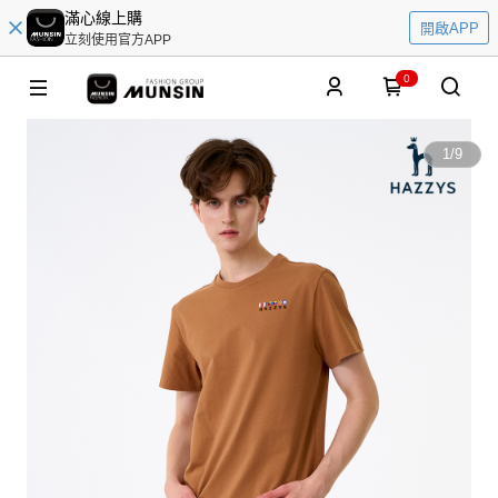
滿心線上購
開啟APP
立刻使用官方APP
0
1
/
9