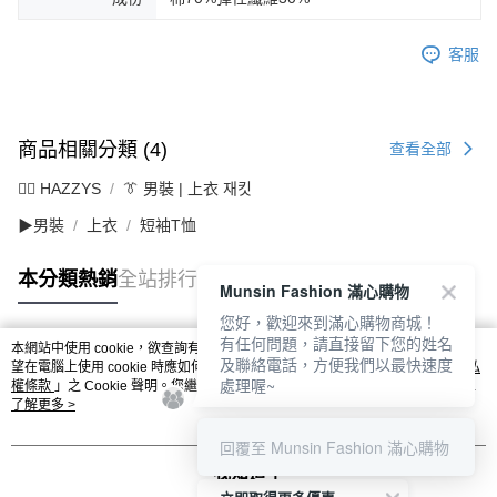
客服
商品相關分類 (4)
查看全部
🐕‍🦺 HAZZYS
👔 男裝 | 上衣 재킷
▶男裝
上衣
短袖T恤
本分類熱銷
全站排行
Munsin Fashion 滿心購物
您好，歡迎來到滿心購物商城！
有任何問題，請直接留下您的姓名
本網站中使用 cookie，欲查詢有關本網站使用 cookie 方式之詳情，及若您不希
及聯絡電話，方便我們以最快速度
熱門標籤
望在電腦上使用 cookie 時應如何變更電腦的 cookie 設定，請參閱本網站「
隱私
處理喔~
權條款
」之 Cookie 聲明。您繼續使用本網站即表示您同意本公司得按本網站使
用條款之 Cookie 聲明使用 cookie。
了解更多 >
回覆至 Munsin Fashion 滿心購物
我知道了