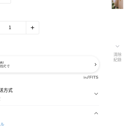
清除
紀錄
AI
找尺寸
送方式
費
次付款
ール