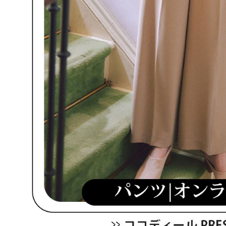
免運費
形，恩沛
動。