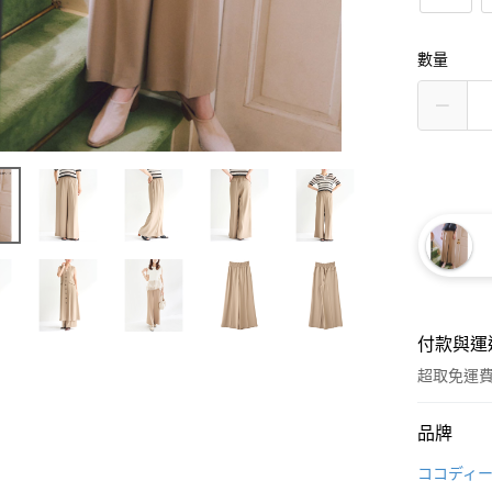
數量
付款與運
超取免運
付款方式
品牌
信用卡一
ココディ