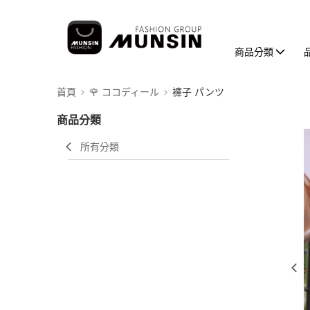
商品分類
首頁
🌹 ココディール
褲子 パンツ
商品分類
所有分類