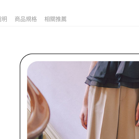
免運費
１．於結帳
2.透過簡
付」結帳
帳／街口支
付款後全
２．訂單
３．收到繳
說明
商品規格
相關推薦
免運費
【注意事
／ATM／
1.本服務
※ 請注意
萊爾富取
用戶於交
絡購買商品
款買賣價
先享後付
免運費
2.基於同
※ 交易是
資料（包
是否繳費成
付款後萊
用，由本
付客戶支
免運費
3.完整用
【注意事
7-11取貨
１．透過由
交易，需
免運費
求債權轉
２．關於
付款後7-1
https://aft
免運費
３．未成
「AFTE
宅配
任。
４．使用「
免運費
即時審查
結果請求
離島宅配
５．嚴禁