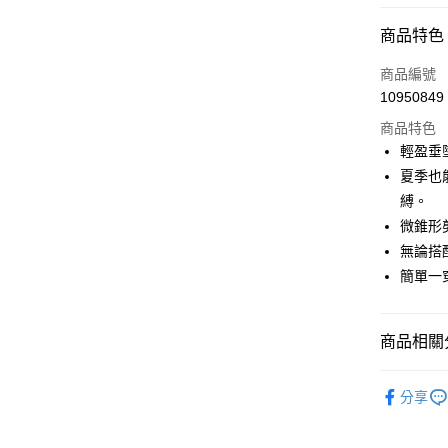
超商取貨
商品特色
LINE Pay
商品編號
Apple Pay
10950849
商品特色
街口支付
輕盈垂
悠遊付
夏季也
縛。
大哥付你
微錐形
相關說明
【大哥付
無論搭
AFTEE先
1.本服務
簡單一
2.付款方
相關說明
流程，驗
【關於「A
ATM付款
完成交易
AFTEE
3.實際核
商品相關分
便利好安
4.訂單成
１．簡單
消。如遇
２．便利
🌹 ココデ
運送方式
無法說明
３．安心
分享
【繳款方
🌹 ココデ
全家取貨
1.分期款
【「AFT
▶女裝
醒簡訊。