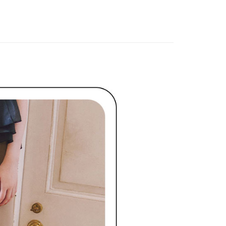
方式選擇「AFTEE先享後付」後，將跳轉至「AFTEE先享後
訊連結打開帳單後，可選擇「超商條碼／台灣大直營門市／銀行轉
頁面，進行簡訊認證並確認金額後，即可完成結帳。
付／iPASS MONEY」等通路繳費。
家取貨
成立數日內，您將收到繳費通知簡訊。
費通知簡訊後14天內，點擊此簡訊中的連結，可透過四大超商
項】
網路銀行／等多元方式進行付款，方視為交易完成。
係由「台灣大哥大股份有限公司」（以下簡稱本公司）所提供，讓
：結帳手續完成當下不需立刻繳費，但若您需要取消訂單，請聯
貨付款
易時，得透過本服務購買商品或服務，並由商店將買賣／分期付
的店家。未經商家同意取消之訂單仍視為有效，需透過AFTEE
金債權讓與本公司後，依約使用本公司帳單繳交帳款。
繳納相關費用。
意付款使用「大哥付你分期」之契約關係目的，商店將以您的個人
否成功請以「AFTEE先享後付 」之結帳頁面顯示為準，若有關於
含姓名、電話或地址）提供予台灣大哥大進項蒐集、處理及利
功／繳費後需取消欲退款等相關疑問，請聯繫「AFTEE先享後
爾富取貨
公司與您本人進行分期帳單所需資料之確認、核對及更正。
援中心」
https://netprotections.freshdesk.com/support/home
戶服務條款，請詳閱以下連結：
https://oppay.tw/userRule
項】
付款
恩沛科技股份有限公司提供之「AFTEE先享後付」服務完成之
依本服務之必要範圍內提供個人資料，並將交易相關給付款項請
讓予恩沛科技股份有限公司。
個人資料處理事宜，請瀏覽以下網址：
1取貨
ee.tw/terms/#terms3
年的使用者請事先徵得法定代理人或監護人之同意方可使用
E先享後付」，若未經同意申辦者引起之損失，本公司不負相關責
AFTEE先享後付」時，將依據個別帳號之用戶狀況，依本公司
核予不同之上限額度；若仍有額度不足之情形，本公司將視審查
用戶進行身份認證。
一人註冊多個帳號或使用他人資訊註冊。若發現惡意使用之情