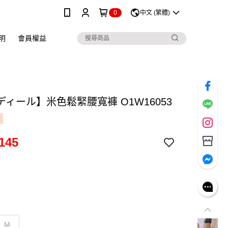
0
中文 (繁體)
明
會員權益
ディール】米色鬆緊腰寬褲 O1W16053
145
M