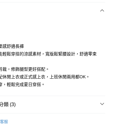
付款
墜感舒適長褲
能輕鬆穿搭的涼感素材，寬版鬆緊腰設計，舒適零束
分期
剪裁，修飾腿型更好搭配。
你分期使用說明】
配休閒上衣或正式感上衣，上班休閒兩用都OK。
享後付
由台灣大哥大提供，台灣大哥大用戶可立即使用無須另外申請。
穿，輕鬆完成夏日穿搭。
式選擇「大哥付你分期」，訂單成立後會自動跳轉到大哥付的交易
證手機門號後，選擇欲分期的期數、繳款截止日，確認付款後即
FTEE先享後付」】
。
先享後付是「在收到商品之後才付款」的支付方式。 讓您購物簡單
准額度、可分期數及費用金額請依後續交易確認頁面所載為準。
類 (3)
心！
立30分鐘內，如未前往確認交易或遇審核未通過，訂單將自動取
：不需註冊會員、不需綁卡、不需儲值。
「轉專審核」未通過狀況，表示未達大哥付你分期系統評分，恕
：只要手機號碼，簡訊認證，即可結帳。
ィール
褲子 パンツ
評估內容。
：先確認商品／服務後，再付款。
客服
式說明】
ィール
下著 ボトムス
付款
項不併入電信帳單，「大哥付你分期」於每月結算日後寄送繳費提
EE先享後付」結帳流程】
褲裝
長褲