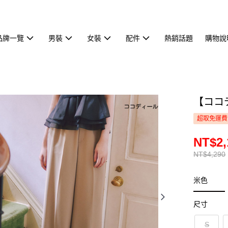
品牌一覽
男裝
女裝
配件
熱銷話題
購物說
【ココ
超取免運費
NT$2,
NT$4,290
米色
尺寸
S