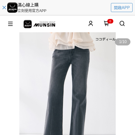
滿心線上購
開啟APP
立刻使用官方APP
0
1
/
10