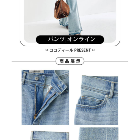
「AFTEE先享後付」，若未經同意申辦者引起之損失，本公司不負相關責
任。
免運費
４．使用「AFTEE先享後付」時，將依據個別帳號之用戶狀況，依本公司即
時審查核予不同之上限額度；若仍有額度不足之情形，本公司將視審查結果
離島宅配
請求用戶進行身份認證。
免運費
５．嚴禁一人註冊多個帳號或使用他人資訊註冊。若發現惡意使用之情形，
恩沛科技股份有限公司將有權停止該用戶之使用額度並採取法律行動。