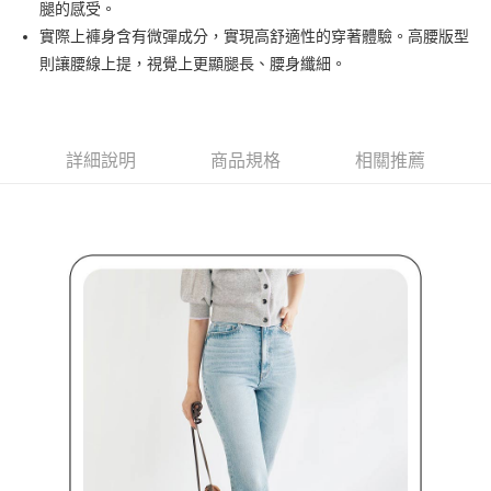
腿的感受。
4.訂單成立30分鐘內，如未前往確認交易或遇審核未通過，訂單將自動取
１．簡單：不需註冊會員、不需綁卡、不需儲值。
運送方式
消。如遇「轉專審核」未通過狀況，表示未達大哥付你分期系統評分，恕無
實際上褲身含有微彈成分，實現高舒適性的穿著體驗。高腰版型
２．便利：只要手機號碼，簡訊認證，即可結帳。
法說明評估內容。
３．安心：先確認商品／服務後，再付款。
則讓腰線上提，視覺上更顯腿長、腰身纖細。
全家取貨付款
【繳款方式說明】
1.分期款項不併入電信帳單，「大哥付你分期」於每月結算日後寄送繳費提
免運費
【「AFTEE先享後付」結帳流程】
醒簡訊。
１．於結帳方式選擇「AFTEE先享後付」後，將跳轉至「AFTEE先享後付」
2.透過簡訊連結打開帳單後，可選擇「超商條碼／台灣大直營門市／銀行轉
付款後全家取貨
結帳頁面，進行簡訊認證並確認金額後，即可完成結帳。
帳／街口支付／iPASS MONEY」等通路繳費。
２．訂單成立數日內，您將收到繳費通知簡訊。
詳細說明
商品規格
相關推薦
免運費
３．收到繳費通知簡訊後14天內，點擊此簡訊中的連結，可透過四大超商／
【注意事項】
ATM／網路銀行／等多元方式進行付款，方視為交易完成。
萊爾富取貨付款
1.本服務係由「台灣大哥大股份有限公司」（以下簡稱本公司）所提供，讓
※ 請注意：結帳手續完成當下不需立刻繳費，但若您需要取消訂單，請聯絡
用戶於交易時，得透過本服務購買商品或服務，並由商店將買賣／分期付款
免運費
購買商品的店家。未經商家同意取消之訂單仍視為有效，需透過AFTEE先享
買賣價金債權讓與本公司後，依約使用本公司帳單繳交帳款。
後付繳納相關費用。
2.基於同意付款使用「大哥付你分期」之契約關係目的，商店將以您的個人
付款後萊爾富取貨
※ 交易是否成功請以「AFTEE先享後付 」之結帳頁面顯示為準，若有關於
資料（包含姓名、電話或地址）提供予台灣大哥大進項蒐集、處理及利用，
是否繳費成功／繳費後需取消欲退款等相關疑問，請聯繫「AFTEE先享後付
免運費
由本公司與您本人進行分期帳單所需資料之確認、核對及更正。
客戶支援中心」
https://netprotections.freshdesk.com/support/home
3.完整用戶服務條款，請詳閱以下連結：
https://oppay.tw/userRule
7-11取貨付款
【注意事項】
１．透過由恩沛科技股份有限公司提供之「AFTEE先享後付」服務完成之交
免運費
易，需依本服務之必要範圍內提供個人資料，並將交易相關給付款項請求債
權轉讓予恩沛科技股份有限公司。
付款後7-11取貨
２．關於個人資料處理事宜，請瀏覽以下網址：
免運費
https://aftee.tw/terms/#terms3
３．未成年的使用者請事先徵得法定代理人或監護人之同意方可使用
宅配