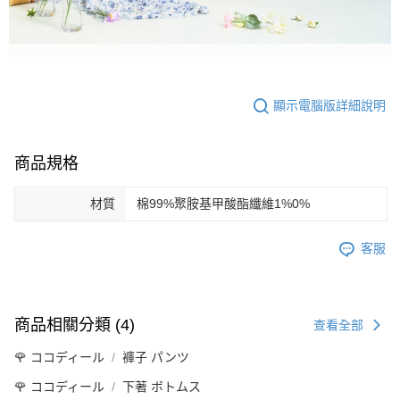
顯示電腦版詳細說明
商品規格
材質
棉99%聚胺基甲酸酯纖維1%0%
客服
商品相關分類 (4)
查看全部
🌹 ココディール
褲子 パンツ
🌹 ココディール
下著 ボトムス