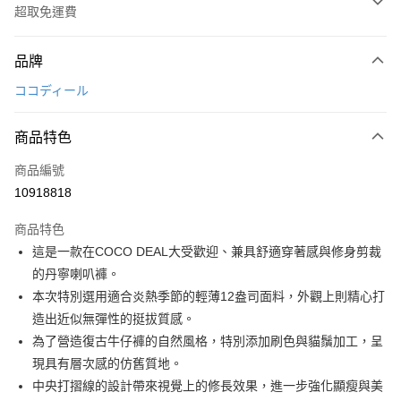
超取免運費
付款方式
品牌
信用卡一次付款
ココディール
超商取貨付款
商品特色
LINE Pay
商品編號
Apple Pay
10918818
街口支付
商品特色
悠遊付
這是一款在COCO DEAL大受歡迎、兼具舒適穿著感與修身剪裁
大哥付你分期
的丹寧喇叭褲。
相關說明
本次特別選用適合炎熱季節的輕薄12盎司面料，外觀上則精心打
【大哥付你分期使用說明】
造出近似無彈性的挺拔質感。
AFTEE先享後付
1.本服務由台灣大哥大提供，台灣大哥大用戶可立即使用無須另外申請。
為了營造復古牛仔褲的自然風格，特別添加刷色與貓鬚加工，呈
2.付款方式選擇「大哥付你分期」，訂單成立後會自動跳轉到大哥付的交易
相關說明
流程，驗證手機門號後，選擇欲分期的期數、繳款截止日，確認付款後即完
現具有層次感的仿舊質地。
【關於「AFTEE先享後付」】
成交易。
ATM付款
AFTEE先享後付是「在收到商品之後才付款」的支付方式。 讓您購物簡單
中央打摺線的設計帶來視覺上的修長效果，進一步強化顯瘦與美
3.實際核准額度、可分期數及費用金額請依後續交易確認頁面所載為準。
便利好安心！