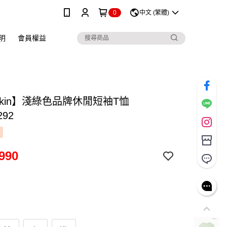
0
中文 (繁體)
明
會員權益
skin】淺綠色品牌休閒短袖T恤
292
990