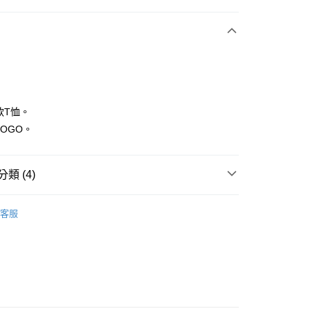
付款
款T恤。
LOGO。
分期
類 (4)
你分期使用說明】
享後付
由台灣大哥大提供，台灣大哥大用戶可立即使用無須另外申請。
IN
上衣｜短袖
式選擇「大哥付你分期」，訂單成立後會自動跳轉到大哥付的交易
客服
證手機門號後，選擇欲分期的期數、繳款截止日，確認付款後即
FTEE先享後付」】
IN
🔸上衣精選｜休閒百搭 隨穿有型
。
先享後付是「在收到商品之後才付款」的支付方式。 讓您購物簡單
准額度、可分期數及費用金額請依後續交易確認頁面所載為準。
心！
上衣
短袖T恤
立30分鐘內，如未前往確認交易或遇審核未通過，訂單將自動取
：不需註冊會員、不需綁卡、不需儲值。
「轉專審核」未通過狀況，表示未達大哥付你分期系統評分，恕
：只要手機號碼，簡訊認證，即可結帳。
IN
🔥25春夏單品
評估內容。
：先確認商品／服務後，再付款。
式說明】
付款
項不併入電信帳單，「大哥付你分期」於每月結算日後寄送繳費提
EE先享後付」結帳流程】