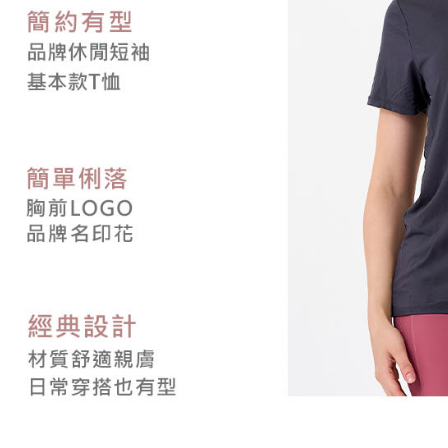
免運費
形，恩沛
動。