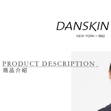
醒簡訊。
免運費
１．於結帳
2.透過簡
付」結帳
帳／街口支
付款後全
２．訂單
３．收到繳
免運費
【注意事
／ATM／
1.本服務
※ 請注意
萊爾富取
用戶於交
絡購買商品
款買賣價
先享後付
免運費
2.基於同
※ 交易是
資料（包
是否繳費成
付款後萊
用，由本
付客戶支
免運費
3.完整用
【注意事
7-11取貨
１．透過由
交易，需
免運費
求債權轉
２．關於
付款後7-1
https://aft
免運費
３．未成
「AFTE
宅配
任。
４．使用「
免運費
即時審查
結果請求
離島宅配
５．嚴禁