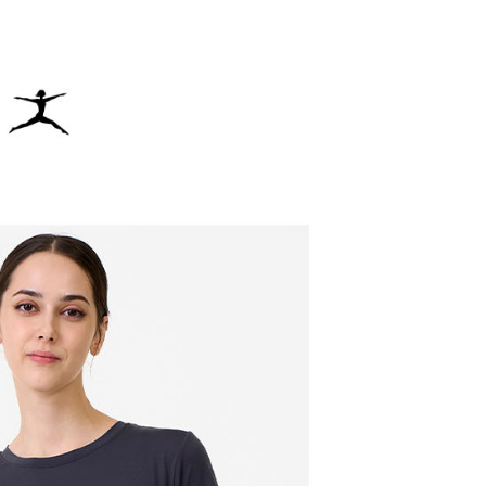
方式選擇「AFTEE先享後付」後，將跳轉至「AFTEE先享後
訊連結打開帳單後，可選擇「超商條碼／台灣大直營門市／銀行轉
頁面，進行簡訊認證並確認金額後，即可完成結帳。
付／iPASS MONEY」等通路繳費。
家取貨
成立數日內，您將收到繳費通知簡訊。
費通知簡訊後14天內，點擊此簡訊中的連結，可透過四大超商
項】
網路銀行／等多元方式進行付款，方視為交易完成。
係由「台灣大哥大股份有限公司」（以下簡稱本公司）所提供，讓
：結帳手續完成當下不需立刻繳費，但若您需要取消訂單，請聯
貨付款
易時，得透過本服務購買商品或服務，並由商店將買賣／分期付
的店家。未經商家同意取消之訂單仍視為有效，需透過AFTEE
金債權讓與本公司後，依約使用本公司帳單繳交帳款。
繳納相關費用。
意付款使用「大哥付你分期」之契約關係目的，商店將以您的個人
否成功請以「AFTEE先享後付 」之結帳頁面顯示為準，若有關於
含姓名、電話或地址）提供予台灣大哥大進項蒐集、處理及利
功／繳費後需取消欲退款等相關疑問，請聯繫「AFTEE先享後
爾富取貨
公司與您本人進行分期帳單所需資料之確認、核對及更正。
援中心」
https://netprotections.freshdesk.com/support/home
戶服務條款，請詳閱以下連結：
https://oppay.tw/userRule
項】
付款
恩沛科技股份有限公司提供之「AFTEE先享後付」服務完成之
依本服務之必要範圍內提供個人資料，並將交易相關給付款項請
讓予恩沛科技股份有限公司。
個人資料處理事宜，請瀏覽以下網址：
1取貨
ee.tw/terms/#terms3
年的使用者請事先徵得法定代理人或監護人之同意方可使用
E先享後付」，若未經同意申辦者引起之損失，本公司不負相關責
AFTEE先享後付」時，將依據個別帳號之用戶狀況，依本公司
核予不同之上限額度；若仍有額度不足之情形，本公司將視審查
用戶進行身份認證。
一人註冊多個帳號或使用他人資訊註冊。若發現惡意使用之情