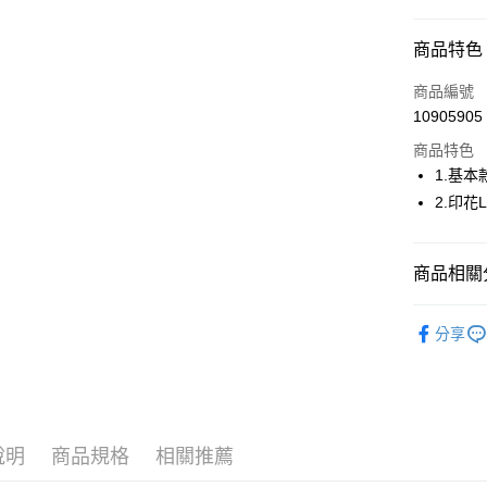
超商取貨
商品特色
LINE Pay
商品編號
Apple Pay
10905905
商品特色
街口支付
1.基本
悠遊付
2.印花
大哥付你
相關說明
商品相關分
【大哥付
AFTEE先
1.本服務
🤸 DANSK
2.付款方
相關說明
分享
流程，驗
【關於「A
🤸 DANSK
ATM付款
完成交易
AFTEE
3.實際核
便利好安
▶女裝
4.訂單成
１．簡單
消。如遇
２．便利
🤸 DANSK
運送方式
無法說明
３．安心
說明
商品規格
相關推薦
【繳款方
全家取貨
1.分期款
【「AFT