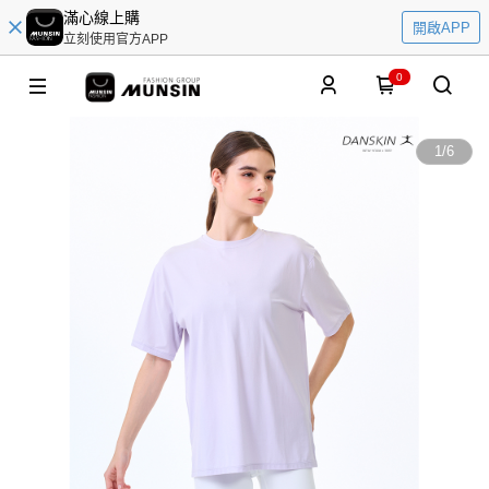
滿心線上購
開啟APP
立刻使用官方APP
0
1
/
6