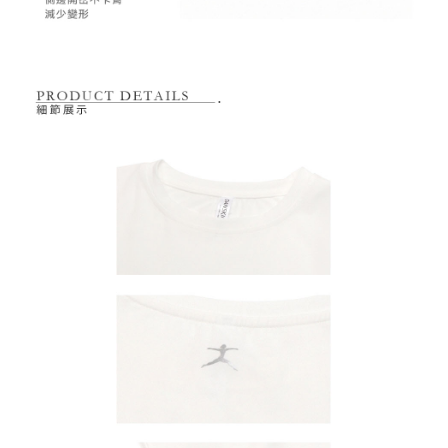
宅配
「AFTEE先享後付」，若未經同意申辦者引起之損失，本公司不負相關責
任。
每筆NT$80，滿NT$2,000(含以上)免運費
４．使用「AFTEE先享後付」時，將依據個別帳號之用戶狀況，依本公司即
時審查核予不同之上限額度；若仍有額度不足之情形，本公司將視審查結果
離島宅配
請求用戶進行身份認證。
每筆NT$280，滿NT$2,000(含以上)免運費
５．嚴禁一人註冊多個帳號或使用他人資訊註冊。若發現惡意使用之情形，
恩沛科技股份有限公司將有權停止該用戶之使用額度並採取法律行動。