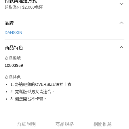
付款與運送方式
超取滿NT$2,000免運
付款方式
品牌
信用卡一次付款
DANSKIN
超商取貨付款
商品特色
LINE Pay
商品編號
Apple Pay
10803959
街口支付
商品特色
悠遊付
1. 舒適輕薄的OVERSIZE短袖上衣。
大哥付你分期
2. 寬鬆版型男女皆適合。
相關說明
3. 側邊開岔不卡臀。
【大哥付你分期使用說明】
AFTEE先享後付
1.本服務由台灣大哥大提供，台灣大哥大用戶可立即使用無須另外申請。
2.付款方式選擇「大哥付你分期」，訂單成立後會自動跳轉到大哥付的交易
相關說明
流程，驗證手機門號後，選擇欲分期的期數、繳款截止日，確認付款後即完
【關於「AFTEE先享後付」】
詳細說明
商品規格
相關推薦
成交易。
ATM付款
AFTEE先享後付是「在收到商品之後才付款」的支付方式。 讓您購物簡單