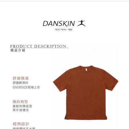
3.實際核准額度、可分期數及費用金額請依後續交易確認頁面所載為準。
便利好安心！
4.訂單成立30分鐘內，如未前往確認交易或遇審核未通過，訂單將自動取
１．簡單：不需註冊會員、不需綁卡、不需儲值。
運送方式
消。如遇「轉專審核」未通過狀況，表示未達大哥付你分期系統評分，恕無
２．便利：只要手機號碼，簡訊認證，即可結帳。
法說明評估內容。
３．安心：先確認商品／服務後，再付款。
全家取貨付款
【繳款方式說明】
1.分期款項不併入電信帳單，「大哥付你分期」於每月結算日後寄送繳費提
每筆NT$80，滿NT$2,000(含以上)免運費
【「AFTEE先享後付」結帳流程】
醒簡訊。
１．於結帳方式選擇「AFTEE先享後付」後，將跳轉至「AFTEE先享後付」
2.透過簡訊連結打開帳單後，可選擇「超商條碼／台灣大直營門市／銀行轉
付款後全家取貨
結帳頁面，進行簡訊認證並確認金額後，即可完成結帳。
帳／街口支付／iPASS MONEY」等通路繳費。
２．訂單成立數日內，您將收到繳費通知簡訊。
每筆NT$80，滿NT$2,000(含以上)免運費
３．收到繳費通知簡訊後14天內，點擊此簡訊中的連結，可透過四大超商／
【注意事項】
ATM／網路銀行／等多元方式進行付款，方視為交易完成。
萊爾富取貨付款
1.本服務係由「台灣大哥大股份有限公司」（以下簡稱本公司）所提供，讓
※ 請注意：結帳手續完成當下不需立刻繳費，但若您需要取消訂單，請聯絡
用戶於交易時，得透過本服務購買商品或服務，並由商店將買賣／分期付款
每筆NT$80，滿NT$2,000(含以上)免運費
購買商品的店家。未經商家同意取消之訂單仍視為有效，需透過AFTEE先享
買賣價金債權讓與本公司後，依約使用本公司帳單繳交帳款。
後付繳納相關費用。
2.基於同意付款使用「大哥付你分期」之契約關係目的，商店將以您的個人
付款後萊爾富取貨
※ 交易是否成功請以「AFTEE先享後付 」之結帳頁面顯示為準，若有關於
資料（包含姓名、電話或地址）提供予台灣大哥大進項蒐集、處理及利用，
是否繳費成功／繳費後需取消欲退款等相關疑問，請聯繫「AFTEE先享後付
每筆NT$80，滿NT$2,000(含以上)免運費
由本公司與您本人進行分期帳單所需資料之確認、核對及更正。
客戶支援中心」
https://netprotections.freshdesk.com/support/home
3.完整用戶服務條款，請詳閱以下連結：
https://oppay.tw/userRule
7-11取貨付款
【注意事項】
１．透過由恩沛科技股份有限公司提供之「AFTEE先享後付」服務完成之交
每筆NT$80，滿NT$2,000(含以上)免運費
易，需依本服務之必要範圍內提供個人資料，並將交易相關給付款項請求債
權轉讓予恩沛科技股份有限公司。
付款後7-11取貨
２．關於個人資料處理事宜，請瀏覽以下網址：
每筆NT$80，滿NT$2,000(含以上)免運費
https://aftee.tw/terms/#terms3
３．未成年的使用者請事先徵得法定代理人或監護人之同意方可使用