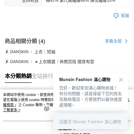
主料材質
棉42% 莫代爾纖維48% 彈性纖維10%
客服
商品相關分類 (4)
查看全部
🤸 DANSKIN
上衣｜短袖
🤸 DANSKIN
🔸上衣精選｜休閒百搭 隨穿有型
本分類熱銷
全站排行
Munsin Fashion 滿心購物
您好，歡迎來到滿心購物商城！
有任何問題，請直接留下您的姓名
本網站中使用 cookie，欲查詢有關本網站使用 cookie 方式之詳情，及若您不希
及聯絡電話，方便我們以最快速度
熱門標籤
望在電腦上使用 cookie 時應如何變更電腦的 cookie 設定，請參閱本網站「
隱私
處理喔~
權條款
」之 Cookie 聲明。您繼續使用本網站即表示您同意本公司得按本網站使
用條款之 Cookie 聲明使用 cookie。
了解更多 >
回覆至 Munsin Fashion 滿心購物
我知道了