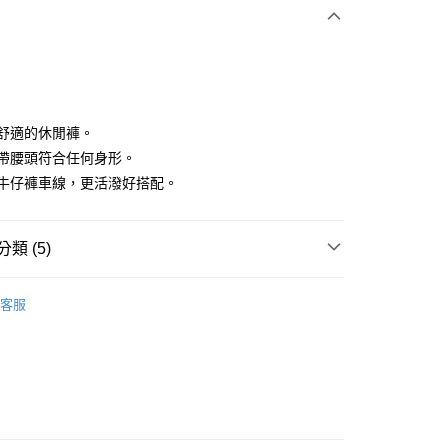
付款
鬆舒適的休閒褲。
鬆緊帶腰頭符合任何身形。
仿造牛仔褲車線，更活潑好搭配。
分期
你分期使用說明】
享後付
類 (5)
由台灣大哥大提供，台灣大哥大用戶可立即使用無須另外申請。
式選擇「大哥付你分期」，訂單成立後會自動跳轉到大哥付的交易
證手機門號後，選擇欲分期的期數、繳款截止日，確認付款後即
IN
下著｜長/短褲
FTEE先享後付」】
。
客服
先享後付是「在收到商品之後才付款」的支付方式。 讓您購物簡單
IN
准額度、可分期數及費用金額請依後續交易確認頁面所載為準。
🔸機能褲首選｜機能設計 動靜皆宜
心！
立30分鐘內，如未前往確認交易或遇審核未通過，訂單將自動取
：不需註冊會員、不需綁卡、不需儲值。
褲裝
長褲
「轉專審核」未通過狀況，表示未達大哥付你分期系統評分，恕
：只要手機號碼，簡訊認證，即可結帳。
評估內容。
：先確認商品／服務後，再付款。
瑜珈
緊身褲
式說明】
付款
項不併入電信帳單，「大哥付你分期」於每月結算日後寄送繳費提
EE先享後付」結帳流程】
IN
🔥25春夏單品
方式選擇「AFTEE先享後付」後，將跳轉至「AFTEE先享後
訊連結打開帳單後，可選擇「超商條碼／台灣大直營門市／銀行轉