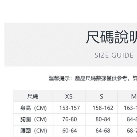
付」結帳
帳／街口支
付款後全
２．訂單
３．收到繳
免運費
【注意事
／ATM／
1.本服務
※ 請注意
萊爾富取
用戶於交
絡購買商品
款買賣價
先享後付
免運費
2.基於同
※ 交易是
資料（包
是否繳費成
付款後萊
用，由本
付客戶支
免運費
3.完整用
【注意事
7-11取貨
１．透過由
交易，需
免運費
求債權轉
２．關於
付款後7-1
https://aft
免運費
３．未成
「AFTE
宅配
任。
４．使用「
免運費
即時審查
結果請求
離島宅配
５．嚴禁
免運費
形，恩沛