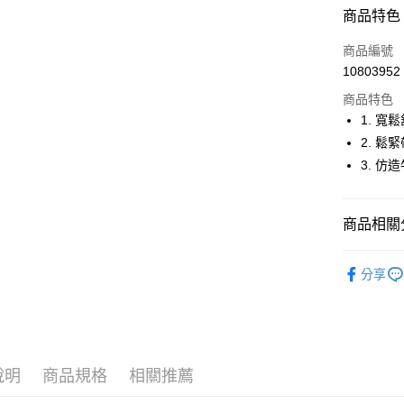
超商取貨
商品特色
LINE Pay
商品編號
Apple Pay
10803952
商品特色
街口支付
1. 寬
悠遊付
2. 
3. 
大哥付你
相關說明
【大哥付
AFTEE先
商品相關分
1.本服務
2.付款方
相關說明
流程，驗
🤸 DANSK
【關於「A
ATM付款
完成交易
分享
AFTEE
🤸 DANSK
3.實際核
便利好安
4.訂單成
１．簡單
▶女裝
消。如遇
２．便利
運送方式
無法說明
３．安心
▶女裝
【繳款方
全家取貨
1.分期款
【「AFT
說明
商品規格
相關推薦
🤸 DANSK
醒簡訊。
免運費
１．於結帳
2.透過簡