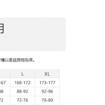
頁面，進行簡訊認證並確認金額後，即可完成結帳。
付／iPASS MONEY」等通路繳費。
家取貨
成立數日內，您將收到繳費通知簡訊。
費通知簡訊後14天內，點擊此簡訊中的連結，可透過四大超商
項】
網路銀行／等多元方式進行付款，方視為交易完成。
係由「台灣大哥大股份有限公司」（以下簡稱本公司）所提供，讓
：結帳手續完成當下不需立刻繳費，但若您需要取消訂單，請聯
貨付款
易時，得透過本服務購買商品或服務，並由商店將買賣／分期付
的店家。未經商家同意取消之訂單仍視為有效，需透過AFTEE
金債權讓與本公司後，依約使用本公司帳單繳交帳款。
繳納相關費用。
意付款使用「大哥付你分期」之契約關係目的，商店將以您的個人
否成功請以「AFTEE先享後付 」之結帳頁面顯示為準，若有關於
含姓名、電話或地址）提供予台灣大哥大進項蒐集、處理及利
功／繳費後需取消欲退款等相關疑問，請聯繫「AFTEE先享後
爾富取貨
公司與您本人進行分期帳單所需資料之確認、核對及更正。
援中心」
https://netprotections.freshdesk.com/support/home
戶服務條款，請詳閱以下連結：
https://oppay.tw/userRule
項】
付款
恩沛科技股份有限公司提供之「AFTEE先享後付」服務完成之
依本服務之必要範圍內提供個人資料，並將交易相關給付款項請
讓予恩沛科技股份有限公司。
個人資料處理事宜，請瀏覽以下網址：
1取貨
ee.tw/terms/#terms3
年的使用者請事先徵得法定代理人或監護人之同意方可使用
E先享後付」，若未經同意申辦者引起之損失，本公司不負相關責
AFTEE先享後付」時，將依據個別帳號之用戶狀況，依本公司
核予不同之上限額度；若仍有額度不足之情形，本公司將視審查
用戶進行身份認證。
一人註冊多個帳號或使用他人資訊註冊。若發現惡意使用之情
科技股份有限公司將有權停止該用戶之使用額度並採取法律行