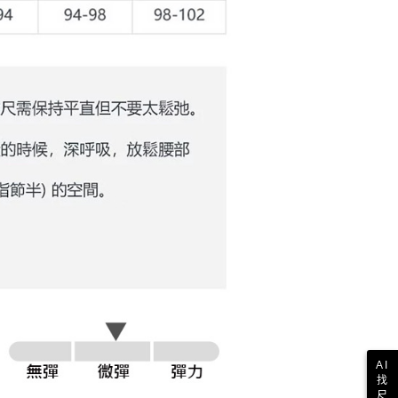
AI
找
尺