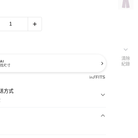
清除
AI
紀錄
找尺寸
送方式
費
次付款