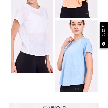
AI
找
尺
寸