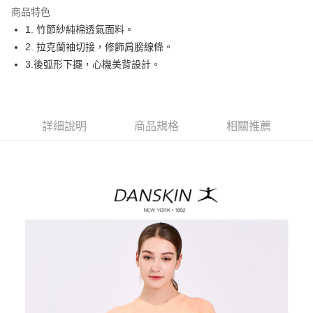
商品特色
悠遊付
1. 竹節紗純棉透氣面料。
大哥付你分期
2. 拉克蘭袖切接，修飾肩膀線條。
相關說明
3.後弧形下擺，心機美背設計。
【大哥付你分期使用說明】
AFTEE先享後付
1.本服務由台灣大哥大提供，台灣大哥大用戶可立即使用無須另外申請。
2.付款方式選擇「大哥付你分期」，訂單成立後會自動跳轉到大哥付的交易
相關說明
流程，驗證手機門號後，選擇欲分期的期數、繳款截止日，確認付款後即完
【關於「AFTEE先享後付」】
詳細說明
商品規格
相關推薦
成交易。
ATM付款
AFTEE先享後付是「在收到商品之後才付款」的支付方式。 讓您購物簡單
3.實際核准額度、可分期數及費用金額請依後續交易確認頁面所載為準。
便利好安心！
4.訂單成立30分鐘內，如未前往確認交易或遇審核未通過，訂單將自動取
１．簡單：不需註冊會員、不需綁卡、不需儲值。
運送方式
消。如遇「轉專審核」未通過狀況，表示未達大哥付你分期系統評分，恕無
２．便利：只要手機號碼，簡訊認證，即可結帳。
法說明評估內容。
３．安心：先確認商品／服務後，再付款。
全家取貨付款
【繳款方式說明】
1.分期款項不併入電信帳單，「大哥付你分期」於每月結算日後寄送繳費提
每筆NT$80，滿NT$2,000(含以上)免運費
【「AFTEE先享後付」結帳流程】
醒簡訊。
１．於結帳方式選擇「AFTEE先享後付」後，將跳轉至「AFTEE先享後付」
2.透過簡訊連結打開帳單後，可選擇「超商條碼／台灣大直營門市／銀行轉
付款後全家取貨
結帳頁面，進行簡訊認證並確認金額後，即可完成結帳。
帳／街口支付／iPASS MONEY」等通路繳費。
２．訂單成立數日內，您將收到繳費通知簡訊。
每筆NT$80，滿NT$2,000(含以上)免運費
３．收到繳費通知簡訊後14天內，點擊此簡訊中的連結，可透過四大超商／
【注意事項】
ATM／網路銀行／等多元方式進行付款，方視為交易完成。
萊爾富取貨付款
1.本服務係由「台灣大哥大股份有限公司」（以下簡稱本公司）所提供，讓
※ 請注意：結帳手續完成當下不需立刻繳費，但若您需要取消訂單，請聯絡
用戶於交易時，得透過本服務購買商品或服務，並由商店將買賣／分期付款
每筆NT$80，滿NT$2,000(含以上)免運費
購買商品的店家。未經商家同意取消之訂單仍視為有效，需透過AFTEE先享
買賣價金債權讓與本公司後，依約使用本公司帳單繳交帳款。
後付繳納相關費用。