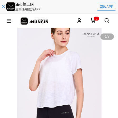
滿心線上購
開啟APP
立刻使用官方APP
0
1
/
7