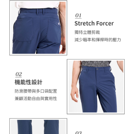
ださい（
https://aftee.tw/privacypolicy/
）。
AFTEEの初回ご利用の際に、審査を通過すれば、最高額がNT$10,000にな
ります。支払い期限を過ぎた場合、その金額に基づいて年利20%の遅延滞
納金が加算されます。未成年の利用者は、事前に法定代理人または後見人
の同意を得ればAFTEEをご利用いただけます。
個人情報の処理、利用について疑問がある、または関連する法律の権利を
行使したい場合は、ネットプロテクションズ
cs_tw@netprotections.co.jp
にご連絡ください。上記に示した個人情報を、必要な購入注文書とあわせ
てAFTEEにご提供いただく、またはAFTEEにあなたの個人情報の収集、処
理、利用を許可することににご同意いただけない場合は、当サービスを選
択しないでください。