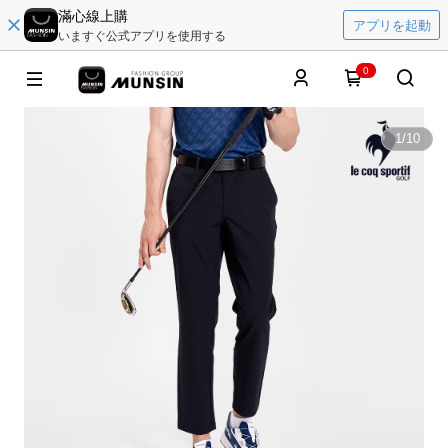
滿心線上購
アプリを起動
いますぐ公式アプリを使用する
0
1
/
10