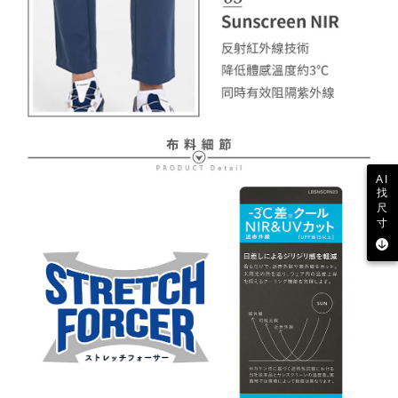
AI
找
尺
寸