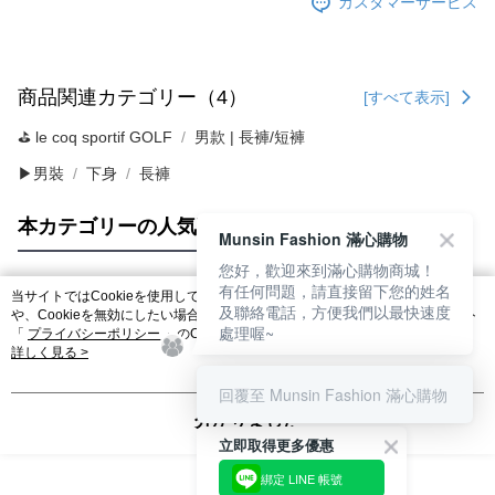
カスタマーサービス
商品関連カテゴリー（4）
[すべて表示]
⛳️ le coq sportif GOLF
男款 | 長褲/短褲
▶男裝
下身
長褲
本カテゴリーの人気商品
サイト全体のランキング
Munsin Fashion 滿心購物
您好，歡迎來到滿心購物商城！
有任何問題，請直接留下您的姓名
当サイトではCookieを使用しています。当サイトのCookie使用に関する詳細
及聯絡電話，方便我們以最快速度
人気タグ
や、Cookieを無効にしたい場合のブラウザでの設定方法については、当サイト
處理喔~
「
プライバシーポリシー
」のCookieポリシーをご参照ください。お客さま
が、当サイトを引き続き使用される場合、当社がサイト利用規約のCookieポリ
詳しく見る >
シーに基づいてCookieを使用することに同意したものとみなします。
回覆至 Munsin Fashion 滿心購物
分かりました
立即取得更多優惠
綁定 LINE 帳號