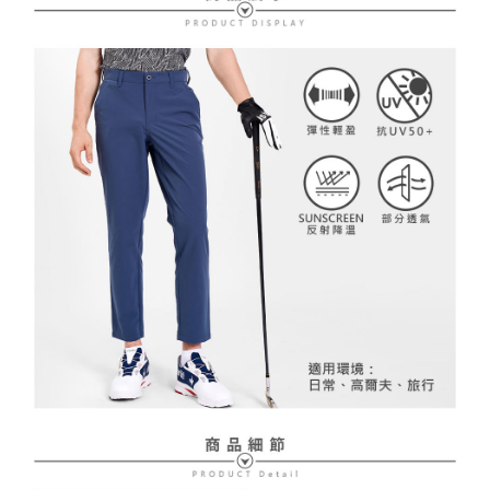
送料無料
【支払い方法の説明】
1. 分割払いの金額は電信請求書に統合されず、「OP Pay Later」は毎月の
代金納付期限は最短で 14 日以内ですので、ご注意ください。AFTEE アプ
萊爾富取貨付款
締め日後に支払いリマインダーのSMSを送信します。
リをダウンロードして AFTEE 会員になるとお支払い期限を最長 45 日以内
2. SMSのリンクを通じて請求書を開いた後、「コンビニバーコード／台湾
送料無料
まで延長できます。
大直営店舗／銀行振込／街口支払い／iPASS MONEY」などのチャネルで
支払いを選択できます。
付款後萊爾富取貨
お支払期限は、ショップが請求した期日と、AFTEEで延長できる日数をも
とに計算されます。AFTEEで注文すると、商品を受け取るまで支払い期限
送料無料
【注意事項】
を延長できますが、商品を期限内に受け取れない場合があります（例：予
1. 本サービスは「台湾大哥大株式会社」（以下「当社」といいます）によ
約商品や商品到着日が比較的遅い商品）。そのため、商品到着の有無に関
7-11取貨付款
って提供され、ユーザーが取引時に本サービスを通じて商品やサービスを
わらず、AFTEEで指定された期限内にお支払いください。
購入できるようにし、店舗が売買／分割払い売買の債権を当社に譲渡した
送料無料
後、契約に基づいて当社の請求書で帳款を支払うことになります。
二、支払い限度額
2. 「OP Pay Later」を利用する契約関係の目的から、店舗はあなたの個人
付款後7-11取貨
1.初回 AFTEEを ご利用の際に、認証結果及び当社の審査の結果に基づ
情報（名前、電話または住所を含む）を台湾大哥大に提供し、収集、処理
き、限度額が設定されます。
送料無料
および利用するために、当社があなた本人と分割請求書に必要な情報の確
2.決済金額は最低NT$20です。
認、照合および修正を行います。
3.現在、台湾の会員のみご利用いただけます。
宅配
3. 完全なユーザーサービス規約については、以下のリンクを参照してくだ
さい：
https://oppay.tw/userRule
三、利用規約「AFTEE代金後払い」（以下当サービスという）はネットプ
送料無料
ロテクションズ（以下 AFTEE という）が提供し、AFTEEが代金を徴収し
ます。当サービスご利用の際に提供しなければならない個人情報（注文者
離島宅配
の氏名、電話番号、受取人の氏名、電話番号、受取人住所を含むがこれに
送料無料
限らない）は、AFTEEに渡され当サービスで必要な範囲内で利用されま
す。AFTEEの個人情報の収集、処理、利用について、詳細はAFTEE公式ホ
ームページの『個人情報の収集、処理及び利用に関する声明』をご参照く