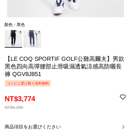
顏色：黑色
【LE COQ SPORTIF GOLF公雞高爾夫】男款
黑色四向高彈腰部止滑吸濕透氣涼感高防曬長
褲 QGV8J851
コンビニ受け取り送料無料
NT$3,774
NT$6,290
商品項目をお選びください