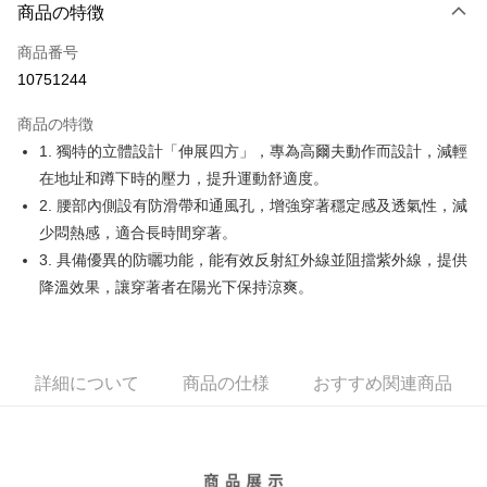
LINE Pay
商品の特徴
Apple Pay
商品番号
10751244
JKOPAY
商品の特徴
Easy Wallet
1. 獨特的立體設計「伸展四方」，專為高爾夫動作而設計，減輕
OP Pay Later
在地址和蹲下時的壓力，提升運動舒適度。
説明
2. 腰部內側設有防滑帶和通風孔，增強穿著穩定感及透氣性，減
【OP Pay Later 使用説明】
少悶熱感，適合長時間穿著。
AFTEE代金後払い
1. 本サービスは台湾大哥大によって提供され、台湾大哥大のユーザーは追
3. 具備優異的防曬功能，能有效反射紅外線並阻擋紫外線，提供
加の申請なしで即時に利用可能です。
説明
2. 支払い方法で「OP Pay Later」を選択すると、注文が成立した後に自動
降溫效果，讓穿著者在陽光下保持涼爽。
一、 AFTEE代金後払いについて
的に OP Pay Later の取引プロセスに移行し、携帯番号を確認後、分割払
ATM払い
1.お支払い方法でAFTEE代金後払いを選択すると、携帯電話認証ウィンド
いの回数や支払い期限を選択し、支払いを確認すると取引が完了します。
ウが表示されます。
3. 実際の承認額、分割回数および費用については、後続の取引確認ページ
2.SMSで認証してお支払い手続を進めてください。
配送方法
を基準とします。
3.注文するときのお支払いは不要です。商品はご指定の住所に配送されま
4. 注文成立後30分以内に確認取引を行わない場合や審査が通過しない場
詳細について
商品の仕様
おすすめ関連商品
す。
全家取貨付款
合、注文は自動的にキャンセルされます。「転専審査」に未通過の状況が
4.ご注文が完了すると、携帯に支払い通知のSMSが届きます。アプリ会員
発生した場合は、システムの評価基準に達していないことを意味し、評価
送料無料
の場合は、AFTEE アプリプッシュ通知が届きます。
内容についての説明はいたしかねます。
5.商品受け取り時のお支払いは不要です。商品を確かめてから、SMSまた
付款後全家取貨
はアプリの通知に従って、4大コンビニ、またはATM/オンラインバンキン
グでお支払いください。