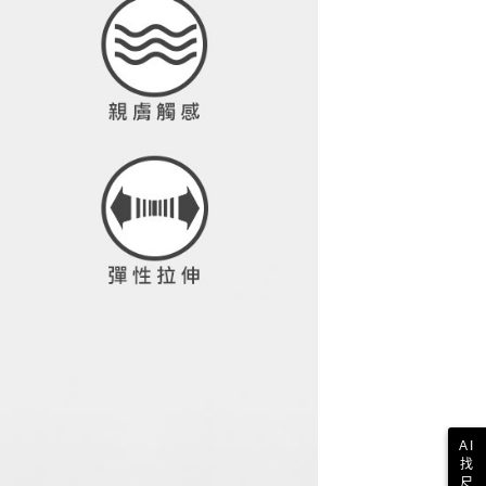
讓予恩沛科技股份有限公司。
個人資料處理事宜，請瀏覽以下網址：
1取貨
ee.tw/terms/#terms3
年的使用者請事先徵得法定代理人或監護人之同意方可使用
E先享後付」，若未經同意申辦者引起之損失，本公司不負相關責
AFTEE先享後付」時，將依據個別帳號之用戶狀況，依本公司
核予不同之上限額度；若仍有額度不足之情形，本公司將視審查
用戶進行身份認證。
一人註冊多個帳號或使用他人資訊註冊。若發現惡意使用之情
科技股份有限公司將有權停止該用戶之使用額度並採取法律行
AI
找
尺