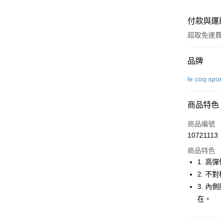
付款與運
超取免運
付款方式
品牌
信用卡一
le coq spo
超商取貨
商品特色
LINE Pay
商品編號
Apple Pay
10721113
商品特色
街口支付
1. 
悠遊付
2. 
3. 
大哥付你
在。
相關說明
【大哥付
AFTEE先
1.本服務