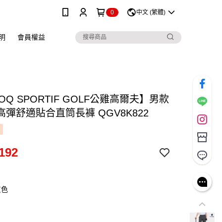
0
中文 (繁體)
明
會員權益
COQ SPORTIF GOLF公雞高爾夫】男款
彈舒適貼合直筒長褲 QGV8K822
192
灰色