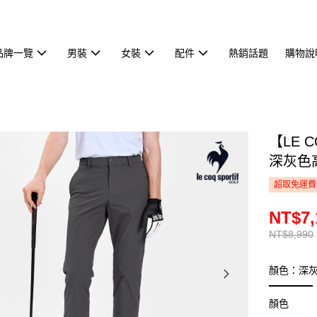
品牌一覽
男裝
女裝
配件
熱銷話題
購物說
【LE 
深灰色高
超取免運費
NT$7,
NT$8,990
顏色：深
顏色