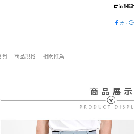
2.付款方
相關說明
商品相關分
流程，驗
【關於「A
ATM付款
完成交易
AFTEE
⛳️ le coq 
3.實際核
便利好安
分享
4.訂單成
１．簡單
▶男裝
消。如遇
２．便利
運送方式
無法說明
⛳️ le coq 
３．安心
【繳款方
全家取貨
1.分期款
⛳️ le coq 
【「AFT
醒簡訊。
免運費
１．於結帳
說明
商品規格
相關推薦
2.透過簡
付」結帳
帳／街口支
付款後全
２．訂單
３．收到繳
免運費
【注意事
／ATM／
1.本服務
※ 請注意
萊爾富取
用戶於交
絡購買商品
款買賣價
先享後付
免運費
2.基於同
※ 交易是
資料（包
是否繳費成
付款後萊
用，由本
付客戶支
免運費
3.完整用
【注意事
7-11取貨
１．透過由
交易，需
免運費