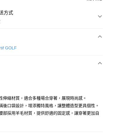
送方式
費
次付款
rtif GOLF
付款
高彈性伸縮材質，適合多種場合穿著，展現時尚感。
不對稱後口袋設計，增添獨特風格，讓整體造型更具個性。
內側腰部採用羊毛材質，提供舒適的固定感，讓穿著更加自
分期
你分期使用說明】
享後付
由台灣大哥大提供，台灣大哥大用戶可立即使用無須另外申請。