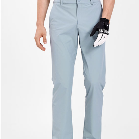
求債權轉
２．關於
付款後7-1
https://aft
免運費
３．未成
「AFTE
宅配
任。
４．使用「
免運費
即時審查
結果請求
離島宅配
５．嚴禁
免運費
形，恩沛
動。