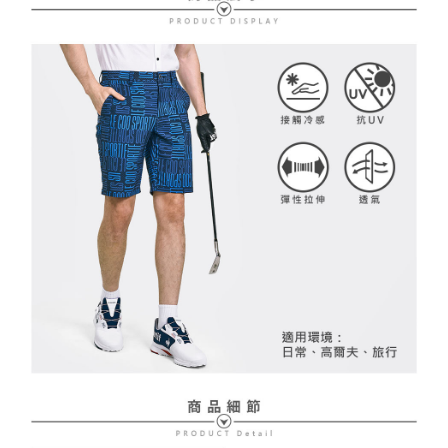
２．訂單成立數日內，您將收到繳費通知簡訊。
免運費
３．收到繳費通知簡訊後14天內，點擊此簡訊中的連結，可透過四大超商／
【注意事項】
ATM／網路銀行／等多元方式進行付款，方視為交易完成。
萊爾富取貨付款
1.本服務係由「台灣大哥大股份有限公司」（以下簡稱本公司）所提供，讓
※ 請注意：結帳手續完成當下不需立刻繳費，但若您需要取消訂單，請聯絡
用戶於交易時，得透過本服務購買商品或服務，並由商店將買賣／分期付款
免運費
購買商品的店家。未經商家同意取消之訂單仍視為有效，需透過AFTEE先享
買賣價金債權讓與本公司後，依約使用本公司帳單繳交帳款。
後付繳納相關費用。
2.基於同意付款使用「大哥付你分期」之契約關係目的，商店將以您的個人
付款後萊爾富取貨
※ 交易是否成功請以「AFTEE先享後付 」之結帳頁面顯示為準，若有關於
資料（包含姓名、電話或地址）提供予台灣大哥大進項蒐集、處理及利用，
是否繳費成功／繳費後需取消欲退款等相關疑問，請聯繫「AFTEE先享後付
免運費
由本公司與您本人進行分期帳單所需資料之確認、核對及更正。
客戶支援中心」
https://netprotections.freshdesk.com/support/home
3.完整用戶服務條款，請詳閱以下連結：
https://oppay.tw/userRule
7-11取貨付款
【注意事項】
１．透過由恩沛科技股份有限公司提供之「AFTEE先享後付」服務完成之交
免運費
易，需依本服務之必要範圍內提供個人資料，並將交易相關給付款項請求債
權轉讓予恩沛科技股份有限公司。
付款後7-11取貨
２．關於個人資料處理事宜，請瀏覽以下網址：
免運費
https://aftee.tw/terms/#terms3
３．未成年的使用者請事先徵得法定代理人或監護人之同意方可使用
宅配
「AFTEE先享後付」，若未經同意申辦者引起之損失，本公司不負相關責
任。
免運費
４．使用「AFTEE先享後付」時，將依據個別帳號之用戶狀況，依本公司即
時審查核予不同之上限額度；若仍有額度不足之情形，本公司將視審查結果
離島宅配
請求用戶進行身份認證。
免運費
５．嚴禁一人註冊多個帳號或使用他人資訊註冊。若發現惡意使用之情形，
恩沛科技股份有限公司將有權停止該用戶之使用額度並採取法律行動。