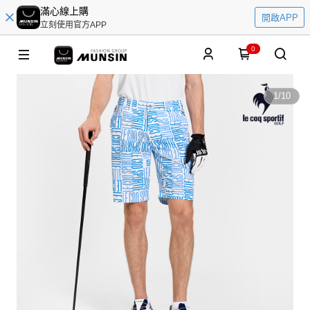
滿心線上購
開啟APP
立刻使用官方APP
0
1
/
10