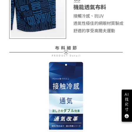
AI
找
尺
寸