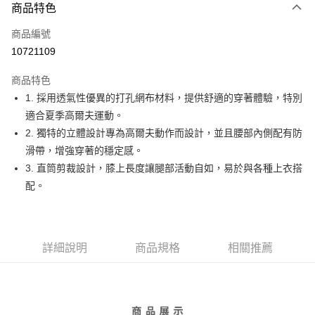
商品特色
LINE Pay
商品編號
Apple Pay
10721109
街口支付
商品特色
悠遊付
1. 採用透氣性優異的打孔網布材料，提供舒適的穿著體驗，特別
大哥付你分期
適合夏季高爾夫運動。
相關說明
2. 獨特的立體設計專為高爾夫動作而設計，並且腰部內側配有防
【大哥付你分期使用說明】
滑帶，增強穿著的穩定感。
AFTEE先享後付
1.本服務由台灣大哥大提供，台灣大哥大用戶可立即使用無須另外申請。
3. 直筒剪裁設計，膝上長度讓腿部活動自如，易於與各種上衣搭
2.付款方式選擇「大哥付你分期」，訂單成立後會自動跳轉到大哥付的交易
相關說明
流程，驗證手機門號後，選擇欲分期的期數、繳款截止日，確認付款後即完
配。
【關於「AFTEE先享後付」】
成交易。
ATM付款
AFTEE先享後付是「在收到商品之後才付款」的支付方式。 讓您購物簡單
3.實際核准額度、可分期數及費用金額請依後續交易確認頁面所載為準。
便利好安心！
4.訂單成立30分鐘內，如未前往確認交易或遇審核未通過，訂單將自動取
１．簡單：不需註冊會員、不需綁卡、不需儲值。
運送方式
消。如遇「轉專審核」未通過狀況，表示未達大哥付你分期系統評分，恕無
２．便利：只要手機號碼，簡訊認證，即可結帳。
法說明評估內容。
詳細說明
商品規格
相關推薦
３．安心：先確認商品／服務後，再付款。
全家取貨付款
【繳款方式說明】
1.分期款項不併入電信帳單，「大哥付你分期」於每月結算日後寄送繳費提
免運費
【「AFTEE先享後付」結帳流程】
醒簡訊。
１．於結帳方式選擇「AFTEE先享後付」後，將跳轉至「AFTEE先享後付」
2.透過簡訊連結打開帳單後，可選擇「超商條碼／台灣大直營門市／銀行轉
付款後全家取貨
結帳頁面，進行簡訊認證並確認金額後，即可完成結帳。
帳／街口支付／iPASS MONEY」等通路繳費。