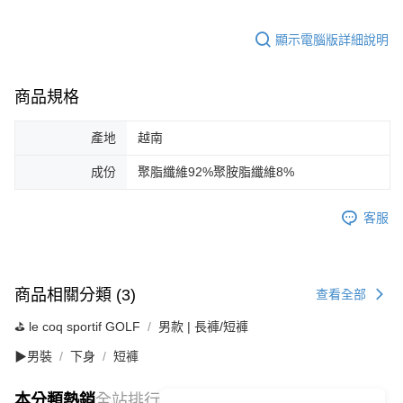
顯示電腦版詳細說明
商品規格
產地
越南
成份
聚脂纖維92%聚胺脂纖維8%
客服
商品相關分類 (3)
查看全部
⛳️ le coq sportif GOLF
男款 | 長褲/短褲
▶男裝
下身
短褲
本分類熱銷
全站排行