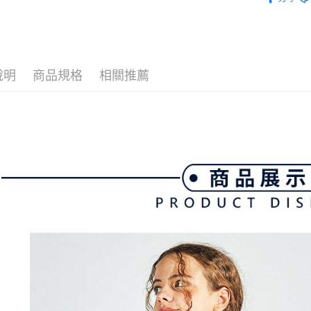
💎 Munsin
3.實際核
便利好安
4.訂單成
１．簡單
▶女裝
消。如遇
２．便利
運送方式
無法說明
３．安心
💎 Munsin
【繳款方
全家取貨
1.分期款
【「AFT
說明
商品規格
相關推薦
醒簡訊。
免運費
１．於結帳
2.透過簡
付」結帳
帳／街口支
付款後全
２．訂單
３．收到繳
免運費
【注意事
／ATM／
1.本服務
※ 請注意
萊爾富取
用戶於交
絡購買商品
款買賣價
先享後付
免運費
2.基於同
※ 交易是
資料（包
是否繳費成
付款後萊
用，由本
付客戶支
免運費
3.完整用
【注意事
7-11取貨
１．透過由
交易，需
免運費
求債權轉
２．關於
付款後7-1
https://aft
免運費
３．未成