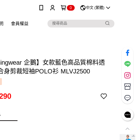
0
中文 (繁體)
明
會員權益
singwear 企鵝】女款藍色高品質棉料透
身剪裁短袖POLO衫 MLVJ2500
290
色