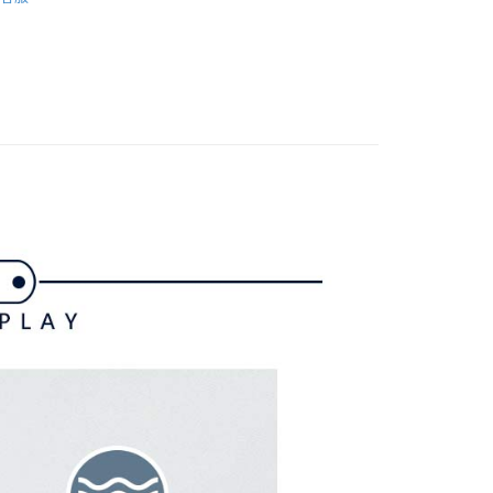
gwear
准額度、可分期數及費用金額請依後續交易確認頁面所載為準。
經典基本款Polo衫
心！
立30分鐘內，如未前往確認交易或遇審核未通過，訂單將自動取
：不需註冊會員、不需綁卡、不需儲值。
上衣
短袖POLO/立領衫
「轉專審核」未通過狀況，表示未達大哥付你分期系統評分，恕
：只要手機號碼，簡訊認證，即可結帳。
評估內容。
：先確認商品／服務後，再付款。
gwear
✨2025 春夏單品
式說明】
付款
項不併入電信帳單，「大哥付你分期」於每月結算日後寄送繳費提
EE先享後付」結帳流程】
方式選擇「AFTEE先享後付」後，將跳轉至「AFTEE先享後
訊連結打開帳單後，可選擇「超商條碼／台灣大直營門市／銀行轉
頁面，進行簡訊認證並確認金額後，即可完成結帳。
付／iPASS MONEY」等通路繳費。
家取貨
成立數日內，您將收到繳費通知簡訊。
費通知簡訊後14天內，點擊此簡訊中的連結，可透過四大超商
項】
網路銀行／等多元方式進行付款，方視為交易完成。
係由「台灣大哥大股份有限公司」（以下簡稱本公司）所提供，讓
：結帳手續完成當下不需立刻繳費，但若您需要取消訂單，請聯
貨付款
易時，得透過本服務購買商品或服務，並由商店將買賣／分期付
的店家。未經商家同意取消之訂單仍視為有效，需透過AFTEE
金債權讓與本公司後，依約使用本公司帳單繳交帳款。
繳納相關費用。
意付款使用「大哥付你分期」之契約關係目的，商店將以您的個人
否成功請以「AFTEE先享後付 」之結帳頁面顯示為準，若有關於
含姓名、電話或地址）提供予台灣大哥大進項蒐集、處理及利
功／繳費後需取消欲退款等相關疑問，請聯繫「AFTEE先享後
爾富取貨
公司與您本人進行分期帳單所需資料之確認、核對及更正。
援中心」
https://netprotections.freshdesk.com/support/home
戶服務條款，請詳閱以下連結：
https://oppay.tw/userRule
項】
付款
恩沛科技股份有限公司提供之「AFTEE先享後付」服務完成之
依本服務之必要範圍內提供個人資料，並將交易相關給付款項請
讓予恩沛科技股份有限公司。
個人資料處理事宜，請瀏覽以下網址：
1取貨
ee.tw/terms/#terms3
年的使用者請事先徵得法定代理人或監護人之同意方可使用