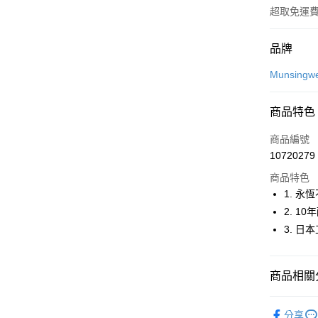
超取免運
付款方式
品牌
信用卡一
Munsingw
超商取貨
商品特色
LINE Pay
商品編號
Apple Pay
10720279
商品特色
街口支付
1. 永
悠遊付
2. 1
3. 日
大哥付你
相關說明
【大哥付
AFTEE先
商品相關分
1.本服務
2.付款方
相關說明
流程，驗
💎 Munsin
【關於「A
ATM付款
完成交易
分享
AFTEE