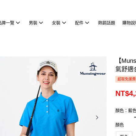
品牌一覽
男裝
女裝
配件
熱銷話題
購物說
【Mun
氣舒適合
超取免運費
NT$4,
顏色：藍
顏色