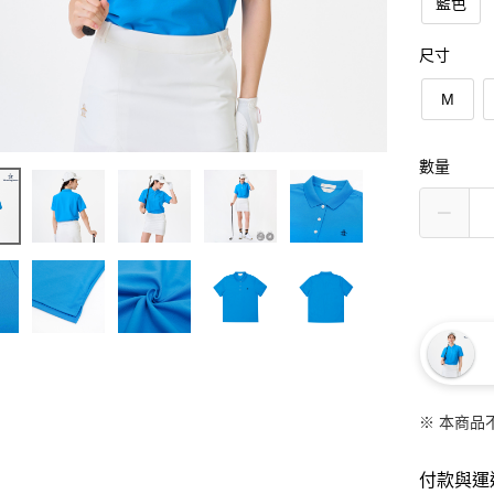
藍色
尺寸
M
數量
※ 本商品
付款與運