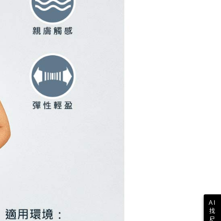
E先享後付」，若未經同意申辦者引起之損失，本公司不負相關責
AFTEE先享後付」時，將依據個別帳號之用戶狀況，依本公司
核予不同之上限額度；若仍有額度不足之情形，本公司將視審查
用戶進行身份認證。
一人註冊多個帳號或使用他人資訊註冊。若發現惡意使用之情
科技股份有限公司將有權停止該用戶之使用額度並採取法律行
AI
找
尺