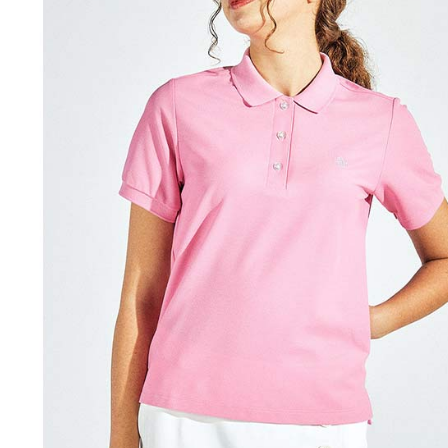
「AFTE
宅配
任。
４．使用「
免運費
即時審查
結果請求
離島宅配
５．嚴禁
免運費
形，恩沛
動。