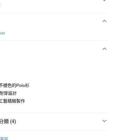
費
次付款
ear
付款
恆不褪色的Polo衫
0年耐穿設計
本工藝精緻製作
分期
你分期使用說明】
享後付
類 (4)
由台灣大哥大提供，台灣大哥大用戶可立即使用無須另外申請。
式選擇「大哥付你分期」，訂單成立後會自動跳轉到大哥付的交易
證手機門號後，選擇欲分期的期數、繳款截止日，確認付款後即
gwear
女款 | 短袖上衣
FTEE先享後付」】
。
客服
先享後付是「在收到商品之後才付款」的支付方式。 讓您購物簡單