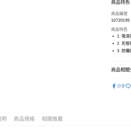
商品特色
LINE Pay
商品編號
Apple Pay
10720195
商品特色
街口支付
1. 吸
悠遊付
2. 形
3. 防
大哥付你
相關說明
【大哥付
AFTEE先
商品相關分
1.本服務
2.付款方
相關說明
流程，驗
💎 Munsin
【關於「A
ATM付款
完成交易
分享
AFTEE
▶女裝
3.實際核
便利好安
4.訂單成
１．簡單
💎 Munsin
消。如遇
２．便利
運送方式
無法說明
３．安心
💎 Munsin
【繳款方
全家取貨
女款服飾
1.分期款
【「AFT
說明
商品規格
相關推薦
醒簡訊。
免運費
１．於結帳
2.透過簡
付」結帳