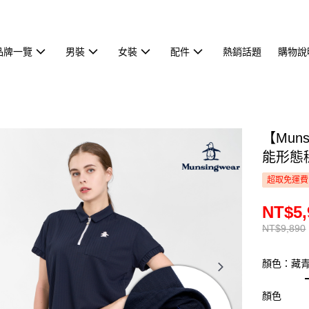
品牌一覽
男裝
女裝
配件
熱銷話題
購物說
【Mun
能形態穩
超取免運費
NT$5,
NT$9,890
顏色：藏
顏色