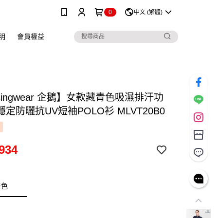
0
中文 (繁體)
明
會員權益
singwear 企鵝】女款藏青色吸濕排汗功
定防曬抗UV短袖POLO衫 MLVT20B0
934
青色