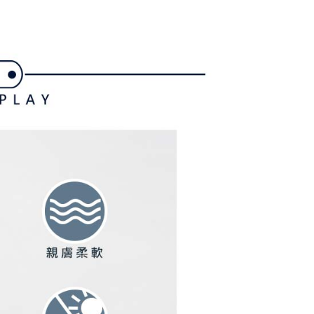
付／iPASS MONEY」等通路繳費。
家取貨
成立數日內，您將收到繳費通知簡訊。
費通知簡訊後14天內，點擊此簡訊中的連結，可透過四大超商
項】
網路銀行／等多元方式進行付款，方視為交易完成。
係由「台灣大哥大股份有限公司」（以下簡稱本公司）所提供，讓
：結帳手續完成當下不需立刻繳費，但若您需要取消訂單，請聯
貨付款
易時，得透過本服務購買商品或服務，並由商店將買賣／分期付
的店家。未經商家同意取消之訂單仍視為有效，需透過AFTEE
金債權讓與本公司後，依約使用本公司帳單繳交帳款。
繳納相關費用。
意付款使用「大哥付你分期」之契約關係目的，商店將以您的個人
否成功請以「AFTEE先享後付 」之結帳頁面顯示為準，若有關於
含姓名、電話或地址）提供予台灣大哥大進項蒐集、處理及利
功／繳費後需取消欲退款等相關疑問，請聯繫「AFTEE先享後
爾富取貨
公司與您本人進行分期帳單所需資料之確認、核對及更正。
援中心」
https://netprotections.freshdesk.com/support/home
戶服務條款，請詳閱以下連結：
https://oppay.tw/userRule
項】
付款
恩沛科技股份有限公司提供之「AFTEE先享後付」服務完成之
依本服務之必要範圍內提供個人資料，並將交易相關給付款項請
讓予恩沛科技股份有限公司。
個人資料處理事宜，請瀏覽以下網址：
1取貨
ee.tw/terms/#terms3
年的使用者請事先徵得法定代理人或監護人之同意方可使用
E先享後付」，若未經同意申辦者引起之損失，本公司不負相關責
AFTEE先享後付」時，將依據個別帳號之用戶狀況，依本公司
核予不同之上限額度；若仍有額度不足之情形，本公司將視審查
用戶進行身份認證。
一人註冊多個帳號或使用他人資訊註冊。若發現惡意使用之情
科技股份有限公司將有權停止該用戶之使用額度並採取法律行