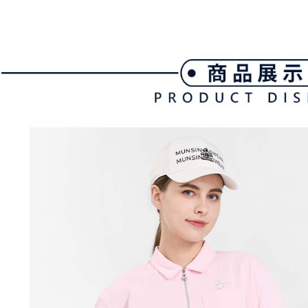
帳／街口支
付款後全
２．訂單
３．收到繳
免運費
【注意事
／ATM／
1.本服務
※ 請注意
萊爾富取
用戶於交
絡購買商品
款買賣價
先享後付
免運費
2.基於同
※ 交易是
資料（包
是否繳費成
付款後萊
用，由本
付客戶支
免運費
3.完整用
【注意事
7-11取貨
１．透過由
交易，需
免運費
求債權轉
２．關於
付款後7-1
https://aft
免運費
３．未成
「AFTE
宅配
任。
４．使用「
免運費
即時審查
結果請求
離島宅配
５．嚴禁
免運費
形，恩沛
動。