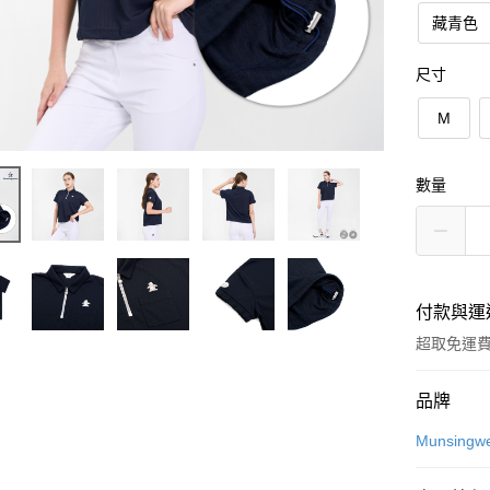
藏青色
尺寸
M
數量
付款與運
超取免運
付款方式
品牌
信用卡一
Munsingw
超商取貨