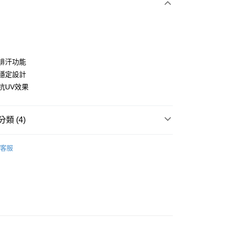
濕排汗功能
態穩定設計
曬抗UV效果
分期
你分期使用說明】
享後付
類 (4)
由台灣大哥大提供，台灣大哥大用戶可立即使用無須另外申請。
式選擇「大哥付你分期」，訂單成立後會自動跳轉到大哥付的交易
證手機門號後，選擇欲分期的期數、繳款截止日，確認付款後即
gwear
女款 | 短袖上衣
FTEE先享後付」】
。
客服
先享後付是「在收到商品之後才付款」的支付方式。 讓您購物簡單
准額度、可分期數及費用金額請依後續交易確認頁面所載為準。
上衣
短袖POLO/立領衫
心！
立30分鐘內，如未前往確認交易或遇審核未通過，訂單將自動取
：不需註冊會員、不需綁卡、不需儲值。
gwear
✨2025 春夏單品
「轉專審核」未通過狀況，表示未達大哥付你分期系統評分，恕
：只要手機號碼，簡訊認證，即可結帳。
評估內容。
：先確認商品／服務後，再付款。
gwear
🔥OUTLET特價商品專區5折起
春夏款式
式說明】
付款
項不併入電信帳單，「大哥付你分期」於每月結算日後寄送繳費提
EE先享後付」結帳流程】
方式選擇「AFTEE先享後付」後，將跳轉至「AFTEE先享後
訊連結打開帳單後，可選擇「超商條碼／台灣大直營門市／銀行轉
頁面，進行簡訊認證並確認金額後，即可完成結帳。