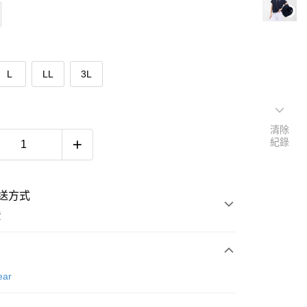
L
LL
3L
清除
紀錄
送方式
費
次付款
ear
付款