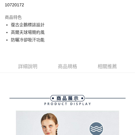
10720172
街口支付
商品特色
悠遊付
復古企鵝標誌設計
大哥付你分期
高爾夫球場簡約風
相關說明
防曬冷卻吸汗功能
【大哥付你分期使用說明】
AFTEE先享後付
1.本服務由台灣大哥大提供，台灣大哥大用戶可立即使用無須另外申請。
2.付款方式選擇「大哥付你分期」，訂單成立後會自動跳轉到大哥付的交易
相關說明
流程，驗證手機門號後，選擇欲分期的期數、繳款截止日，確認付款後即完
【關於「AFTEE先享後付」】
詳細說明
商品規格
相關推薦
成交易。
ATM付款
AFTEE先享後付是「在收到商品之後才付款」的支付方式。 讓您購物簡單
3.實際核准額度、可分期數及費用金額請依後續交易確認頁面所載為準。
便利好安心！
4.訂單成立30分鐘內，如未前往確認交易或遇審核未通過，訂單將自動取
１．簡單：不需註冊會員、不需綁卡、不需儲值。
運送方式
消。如遇「轉專審核」未通過狀況，表示未達大哥付你分期系統評分，恕無
２．便利：只要手機號碼，簡訊認證，即可結帳。
法說明評估內容。
３．安心：先確認商品／服務後，再付款。
全家取貨付款
【繳款方式說明】
1.分期款項不併入電信帳單，「大哥付你分期」於每月結算日後寄送繳費提
免運費
【「AFTEE先享後付」結帳流程】
醒簡訊。
１．於結帳方式選擇「AFTEE先享後付」後，將跳轉至「AFTEE先享後付」
2.透過簡訊連結打開帳單後，可選擇「超商條碼／台灣大直營門市／銀行轉
付款後全家取貨
結帳頁面，進行簡訊認證並確認金額後，即可完成結帳。
帳／街口支付／iPASS MONEY」等通路繳費。
２．訂單成立數日內，您將收到繳費通知簡訊。
免運費
３．收到繳費通知簡訊後14天內，點擊此簡訊中的連結，可透過四大超商／
【注意事項】
ATM／網路銀行／等多元方式進行付款，方視為交易完成。
萊爾富取貨付款
1.本服務係由「台灣大哥大股份有限公司」（以下簡稱本公司）所提供，讓
※ 請注意：結帳手續完成當下不需立刻繳費，但若您需要取消訂單，請聯絡