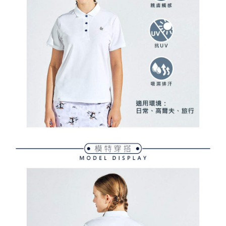
用戶於交易時，得透過本服務購買商品或服務，並由商店將買賣／分期付款
免運費
購買商品的店家。未經商家同意取消之訂單仍視為有效，需透過AFTEE先享
買賣價金債權讓與本公司後，依約使用本公司帳單繳交帳款。
後付繳納相關費用。
2.基於同意付款使用「大哥付你分期」之契約關係目的，商店將以您的個人
付款後萊爾富取貨
※ 交易是否成功請以「AFTEE先享後付 」之結帳頁面顯示為準，若有關於
資料（包含姓名、電話或地址）提供予台灣大哥大進項蒐集、處理及利用，
是否繳費成功／繳費後需取消欲退款等相關疑問，請聯繫「AFTEE先享後付
免運費
由本公司與您本人進行分期帳單所需資料之確認、核對及更正。
客戶支援中心」
https://netprotections.freshdesk.com/support/home
3.完整用戶服務條款，請詳閱以下連結：
https://oppay.tw/userRule
7-11取貨付款
【注意事項】
１．透過由恩沛科技股份有限公司提供之「AFTEE先享後付」服務完成之交
免運費
易，需依本服務之必要範圍內提供個人資料，並將交易相關給付款項請求債
權轉讓予恩沛科技股份有限公司。
付款後7-11取貨
２．關於個人資料處理事宜，請瀏覽以下網址：
免運費
https://aftee.tw/terms/#terms3
３．未成年的使用者請事先徵得法定代理人或監護人之同意方可使用
宅配
「AFTEE先享後付」，若未經同意申辦者引起之損失，本公司不負相關責
任。
免運費
４．使用「AFTEE先享後付」時，將依據個別帳號之用戶狀況，依本公司即
時審查核予不同之上限額度；若仍有額度不足之情形，本公司將視審查結果
離島宅配
請求用戶進行身份認證。
免運費
５．嚴禁一人註冊多個帳號或使用他人資訊註冊。若發現惡意使用之情形，
恩沛科技股份有限公司將有權停止該用戶之使用額度並採取法律行動。