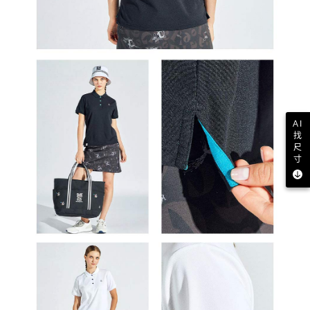
AI
找
尺
寸