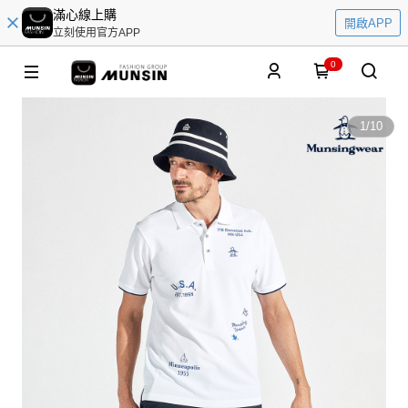
滿心線上購
開啟APP
立刻使用官方APP
0
1
/
10