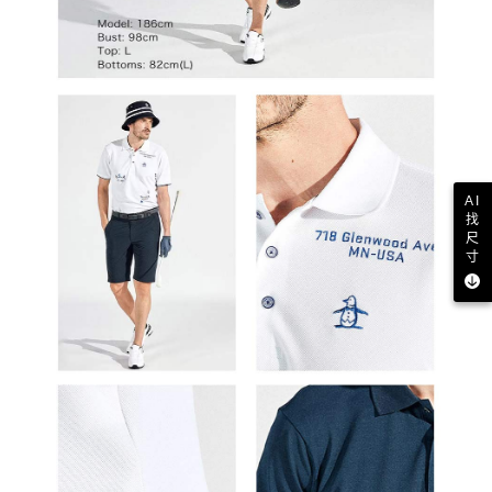
AI
找
尺
寸