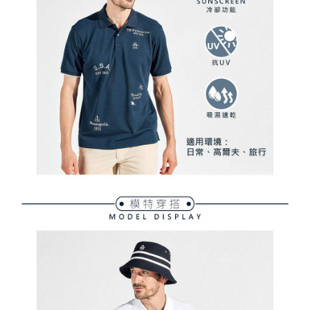
用戶於交易時，得透過本服務購買商品或服務，並由商店將買賣／分期付款
免運費
購買商品的店家。未經商家同意取消之訂單仍視為有效，需透過AFTEE先享
買賣價金債權讓與本公司後，依約使用本公司帳單繳交帳款。
後付繳納相關費用。
2.基於同意付款使用「大哥付你分期」之契約關係目的，商店將以您的個人
付款後萊爾富取貨
※ 交易是否成功請以「AFTEE先享後付 」之結帳頁面顯示為準，若有關於
資料（包含姓名、電話或地址）提供予台灣大哥大進項蒐集、處理及利用，
是否繳費成功／繳費後需取消欲退款等相關疑問，請聯繫「AFTEE先享後付
免運費
由本公司與您本人進行分期帳單所需資料之確認、核對及更正。
客戶支援中心」
https://netprotections.freshdesk.com/support/home
3.完整用戶服務條款，請詳閱以下連結：
https://oppay.tw/userRule
7-11取貨付款
【注意事項】
１．透過由恩沛科技股份有限公司提供之「AFTEE先享後付」服務完成之交
免運費
易，需依本服務之必要範圍內提供個人資料，並將交易相關給付款項請求債
權轉讓予恩沛科技股份有限公司。
付款後7-11取貨
２．關於個人資料處理事宜，請瀏覽以下網址：
免運費
https://aftee.tw/terms/#terms3
３．未成年的使用者請事先徵得法定代理人或監護人之同意方可使用
宅配
「AFTEE先享後付」，若未經同意申辦者引起之損失，本公司不負相關責
任。
免運費
４．使用「AFTEE先享後付」時，將依據個別帳號之用戶狀況，依本公司即
時審查核予不同之上限額度；若仍有額度不足之情形，本公司將視審查結果
離島宅配
請求用戶進行身份認證。
免運費
５．嚴禁一人註冊多個帳號或使用他人資訊註冊。若發現惡意使用之情形，
恩沛科技股份有限公司將有權停止該用戶之使用額度並採取法律行動。