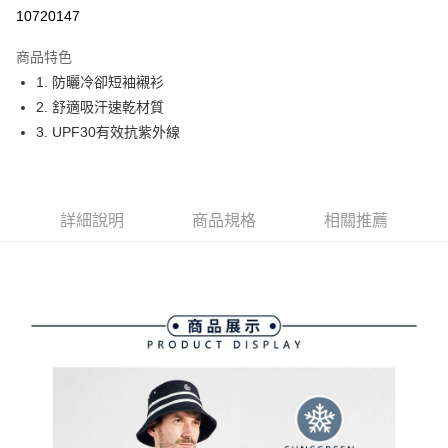
10720147
街口支付
商品特色
悠遊付
1. 防曬冷卻短袖襯衫
大哥付你分期
2. 舒適吸汗速乾材質
相關說明
3. UPF30有效抗紫外線
【大哥付你分期使用說明】
AFTEE先享後付
1.本服務由台灣大哥大提供，台灣大哥大用戶可立即使用無須另外申請。
2.付款方式選擇「大哥付你分期」，訂單成立後會自動跳轉到大哥付的交易
相關說明
流程，驗證手機門號後，選擇欲分期的期數、繳款截止日，確認付款後即完
【關於「AFTEE先享後付」】
詳細說明
商品規格
相關推薦
成交易。
ATM付款
AFTEE先享後付是「在收到商品之後才付款」的支付方式。 讓您購物簡單
3.實際核准額度、可分期數及費用金額請依後續交易確認頁面所載為準。
便利好安心！
4.訂單成立30分鐘內，如未前往確認交易或遇審核未通過，訂單將自動取
１．簡單：不需註冊會員、不需綁卡、不需儲值。
運送方式
消。如遇「轉專審核」未通過狀況，表示未達大哥付你分期系統評分，恕無
２．便利：只要手機號碼，簡訊認證，即可結帳。
法說明評估內容。
３．安心：先確認商品／服務後，再付款。
全家取貨付款
【繳款方式說明】
1.分期款項不併入電信帳單，「大哥付你分期」於每月結算日後寄送繳費提
免運費
【「AFTEE先享後付」結帳流程】
醒簡訊。
１．於結帳方式選擇「AFTEE先享後付」後，將跳轉至「AFTEE先享後付」
2.透過簡訊連結打開帳單後，可選擇「超商條碼／台灣大直營門市／銀行轉
付款後全家取貨
結帳頁面，進行簡訊認證並確認金額後，即可完成結帳。
帳／街口支付／iPASS MONEY」等通路繳費。
２．訂單成立數日內，您將收到繳費通知簡訊。
免運費
３．收到繳費通知簡訊後14天內，點擊此簡訊中的連結，可透過四大超商／
【注意事項】
ATM／網路銀行／等多元方式進行付款，方視為交易完成。
萊爾富取貨付款
1.本服務係由「台灣大哥大股份有限公司」（以下簡稱本公司）所提供，讓
※ 請注意：結帳手續完成當下不需立刻繳費，但若您需要取消訂單，請聯絡