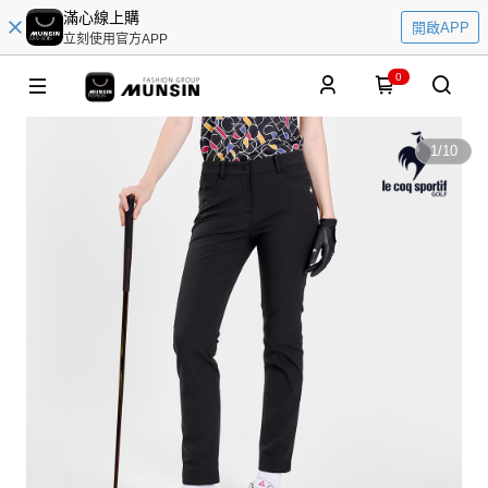
滿心線上購
開啟APP
立刻使用官方APP
0
1
/
10