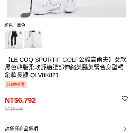
顏色：黑色
【LE COQ SPORTIF GOLF公雞高爾夫】女款
黑色韓版柔軟舒適腰部伸縮美腿美臀合身型暢
銷款長褲 QLV8K821
超取免運費
NT$6,792
NT$8,490
請選擇商品選項