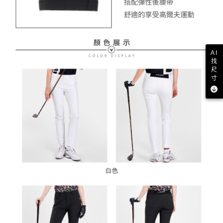
AI
找
尺
寸