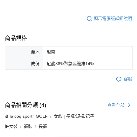
顯示電腦版詳細說明
商品規格
產地
越南
成份
尼龍86%聚氨酯纖維14%
客服
商品相關分類 (4)
查看全部
⛳️ le coq sportif GOLF
女款 | 長褲/短褲/裙子
▶女裝
褲裝
長褲