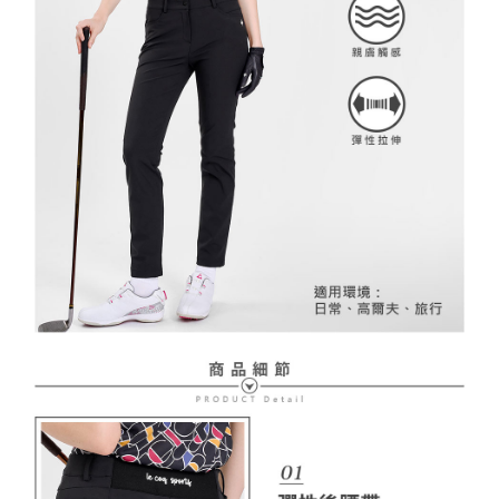
２．訂單成立數日內，您將收到繳費通知簡訊。
免運費
３．收到繳費通知簡訊後14天內，點擊此簡訊中的連結，可透過四大超商／
【注意事項】
ATM／網路銀行／等多元方式進行付款，方視為交易完成。
萊爾富取貨付款
1.本服務係由「台灣大哥大股份有限公司」（以下簡稱本公司）所提供，讓
※ 請注意：結帳手續完成當下不需立刻繳費，但若您需要取消訂單，請聯絡
用戶於交易時，得透過本服務購買商品或服務，並由商店將買賣／分期付款
免運費
購買商品的店家。未經商家同意取消之訂單仍視為有效，需透過AFTEE先享
買賣價金債權讓與本公司後，依約使用本公司帳單繳交帳款。
後付繳納相關費用。
2.基於同意付款使用「大哥付你分期」之契約關係目的，商店將以您的個人
付款後萊爾富取貨
※ 交易是否成功請以「AFTEE先享後付 」之結帳頁面顯示為準，若有關於
資料（包含姓名、電話或地址）提供予台灣大哥大進項蒐集、處理及利用，
是否繳費成功／繳費後需取消欲退款等相關疑問，請聯繫「AFTEE先享後付
免運費
由本公司與您本人進行分期帳單所需資料之確認、核對及更正。
客戶支援中心」
https://netprotections.freshdesk.com/support/home
3.完整用戶服務條款，請詳閱以下連結：
https://oppay.tw/userRule
7-11取貨付款
【注意事項】
１．透過由恩沛科技股份有限公司提供之「AFTEE先享後付」服務完成之交
免運費
易，需依本服務之必要範圍內提供個人資料，並將交易相關給付款項請求債
權轉讓予恩沛科技股份有限公司。
付款後7-11取貨
２．關於個人資料處理事宜，請瀏覽以下網址：
免運費
https://aftee.tw/terms/#terms3
３．未成年的使用者請事先徵得法定代理人或監護人之同意方可使用
宅配
「AFTEE先享後付」，若未經同意申辦者引起之損失，本公司不負相關責
任。
免運費
４．使用「AFTEE先享後付」時，將依據個別帳號之用戶狀況，依本公司即
時審查核予不同之上限額度；若仍有額度不足之情形，本公司將視審查結果
離島宅配
請求用戶進行身份認證。
免運費
５．嚴禁一人註冊多個帳號或使用他人資訊註冊。若發現惡意使用之情形，
恩沛科技股份有限公司將有權停止該用戶之使用額度並採取法律行動。