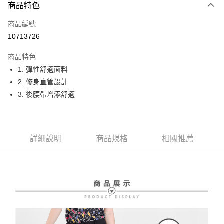
商品特色
LINE Pay
商品編號
Apple Pay
10713726
街口支付
商品特色
悠遊付
1. 彈性舒適面料
大哥付你分期
2. 修身直管設計
相關說明
3. 後腰帶增添舒適
【大哥付你分期使用說明】
AFTEE先享後付
1.本服務由台灣大哥大提供，台灣大哥大用戶可立即使用無須另外申請。
2.付款方式選擇「大哥付你分期」，訂單成立後會自動跳轉到大哥付的交易
相關說明
流程，驗證手機門號後，選擇欲分期的期數、繳款截止日，確認付款後即完
【關於「AFTEE先享後付」】
詳細說明
商品規格
相關推薦
成交易。
ATM付款
AFTEE先享後付是「在收到商品之後才付款」的支付方式。 讓您購物簡單
3.實際核准額度、可分期數及費用金額請依後續交易確認頁面所載為準。
便利好安心！
4.訂單成立30分鐘內，如未前往確認交易或遇審核未通過，訂單將自動取
１．簡單：不需註冊會員、不需綁卡、不需儲值。
運送方式
消。如遇「轉專審核」未通過狀況，表示未達大哥付你分期系統評分，恕無
２．便利：只要手機號碼，簡訊認證，即可結帳。
法說明評估內容。
３．安心：先確認商品／服務後，再付款。
全家取貨付款
【繳款方式說明】
1.分期款項不併入電信帳單，「大哥付你分期」於每月結算日後寄送繳費提
免運費
【「AFTEE先享後付」結帳流程】
醒簡訊。
１．於結帳方式選擇「AFTEE先享後付」後，將跳轉至「AFTEE先享後付」
2.透過簡訊連結打開帳單後，可選擇「超商條碼／台灣大直營門市／銀行轉
付款後全家取貨
結帳頁面，進行簡訊認證並確認金額後，即可完成結帳。
帳／街口支付／iPASS MONEY」等通路繳費。