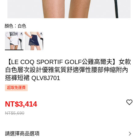
顏色：白色
【LE COQ SPORTIF GOLF公雞高爾夫】女款
白色層次設計優雅氣質舒適彈性腰部伸縮附內
搭褲短裙 QLV8J701
超取免運費
NT$3,414
NT$5,690
請選擇商品選項