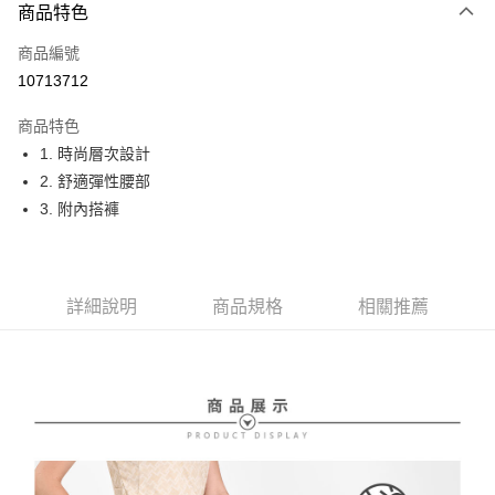
商品特色
LINE Pay
商品編號
Apple Pay
10713712
街口支付
商品特色
悠遊付
1. 時尚層次設計
大哥付你分期
2. 舒適彈性腰部
相關說明
3. 附內搭褲
【大哥付你分期使用說明】
AFTEE先享後付
1.本服務由台灣大哥大提供，台灣大哥大用戶可立即使用無須另外申請。
2.付款方式選擇「大哥付你分期」，訂單成立後會自動跳轉到大哥付的交易
相關說明
流程，驗證手機門號後，選擇欲分期的期數、繳款截止日，確認付款後即完
【關於「AFTEE先享後付」】
詳細說明
商品規格
相關推薦
成交易。
ATM付款
AFTEE先享後付是「在收到商品之後才付款」的支付方式。 讓您購物簡單
3.實際核准額度、可分期數及費用金額請依後續交易確認頁面所載為準。
便利好安心！
4.訂單成立30分鐘內，如未前往確認交易或遇審核未通過，訂單將自動取
１．簡單：不需註冊會員、不需綁卡、不需儲值。
運送方式
消。如遇「轉專審核」未通過狀況，表示未達大哥付你分期系統評分，恕無
２．便利：只要手機號碼，簡訊認證，即可結帳。
法說明評估內容。
３．安心：先確認商品／服務後，再付款。
全家取貨付款
【繳款方式說明】
1.分期款項不併入電信帳單，「大哥付你分期」於每月結算日後寄送繳費提
免運費
【「AFTEE先享後付」結帳流程】
醒簡訊。
１．於結帳方式選擇「AFTEE先享後付」後，將跳轉至「AFTEE先享後付」
2.透過簡訊連結打開帳單後，可選擇「超商條碼／台灣大直營門市／銀行轉
付款後全家取貨
結帳頁面，進行簡訊認證並確認金額後，即可完成結帳。
帳／街口支付／iPASS MONEY」等通路繳費。