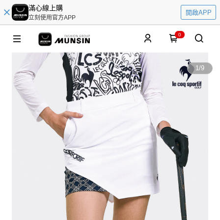
滿心線上購
開啟APP
立刻使用官方APP
0
1
/
9