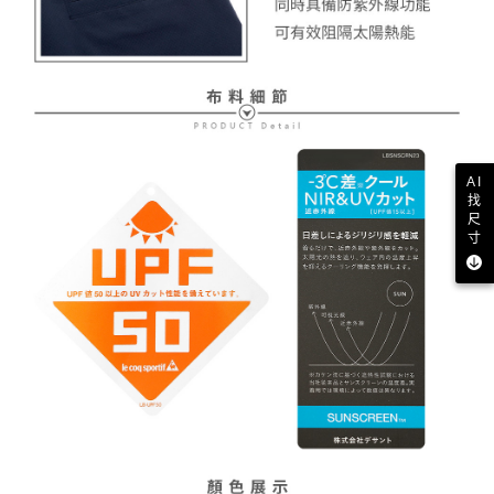
AI
找
尺
寸