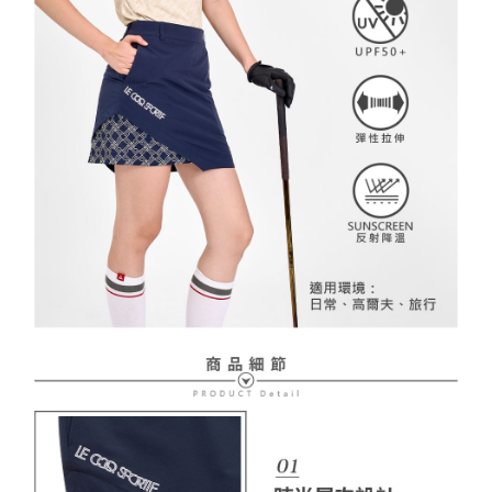
２．訂單成立數日內，您將收到繳費通知簡訊。
免運費
３．收到繳費通知簡訊後14天內，點擊此簡訊中的連結，可透過四大超商／
【注意事項】
ATM／網路銀行／等多元方式進行付款，方視為交易完成。
萊爾富取貨付款
1.本服務係由「台灣大哥大股份有限公司」（以下簡稱本公司）所提供，讓
※ 請注意：結帳手續完成當下不需立刻繳費，但若您需要取消訂單，請聯絡
用戶於交易時，得透過本服務購買商品或服務，並由商店將買賣／分期付款
免運費
購買商品的店家。未經商家同意取消之訂單仍視為有效，需透過AFTEE先享
買賣價金債權讓與本公司後，依約使用本公司帳單繳交帳款。
後付繳納相關費用。
2.基於同意付款使用「大哥付你分期」之契約關係目的，商店將以您的個人
付款後萊爾富取貨
※ 交易是否成功請以「AFTEE先享後付 」之結帳頁面顯示為準，若有關於
資料（包含姓名、電話或地址）提供予台灣大哥大進項蒐集、處理及利用，
是否繳費成功／繳費後需取消欲退款等相關疑問，請聯繫「AFTEE先享後付
免運費
由本公司與您本人進行分期帳單所需資料之確認、核對及更正。
客戶支援中心」
https://netprotections.freshdesk.com/support/home
3.完整用戶服務條款，請詳閱以下連結：
https://oppay.tw/userRule
7-11取貨付款
【注意事項】
１．透過由恩沛科技股份有限公司提供之「AFTEE先享後付」服務完成之交
免運費
易，需依本服務之必要範圍內提供個人資料，並將交易相關給付款項請求債
權轉讓予恩沛科技股份有限公司。
付款後7-11取貨
２．關於個人資料處理事宜，請瀏覽以下網址：
免運費
https://aftee.tw/terms/#terms3
３．未成年的使用者請事先徵得法定代理人或監護人之同意方可使用
宅配
「AFTEE先享後付」，若未經同意申辦者引起之損失，本公司不負相關責
任。
免運費
４．使用「AFTEE先享後付」時，將依據個別帳號之用戶狀況，依本公司即
時審查核予不同之上限額度；若仍有額度不足之情形，本公司將視審查結果
離島宅配
請求用戶進行身份認證。
免運費
５．嚴禁一人註冊多個帳號或使用他人資訊註冊。若發現惡意使用之情形，
恩沛科技股份有限公司將有權停止該用戶之使用額度並採取法律行動。