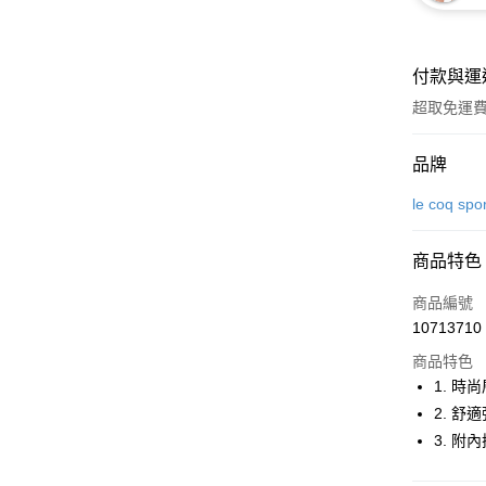
付款與運
超取免運
付款方式
品牌
信用卡一
le coq spo
超商取貨
商品特色
LINE Pay
商品編號
Apple Pay
10713710
商品特色
街口支付
1. 時
悠遊付
2. 舒
3. 附
大哥付你
相關說明