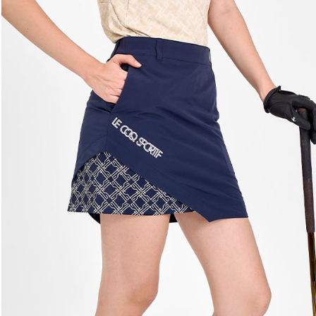
交易，需
免運費
求債權轉
２．關於
付款後7-1
https://aft
免運費
３．未成
「AFTE
宅配
任。
４．使用「
免運費
即時審查
結果請求
離島宅配
５．嚴禁
免運費
形，恩沛
動。