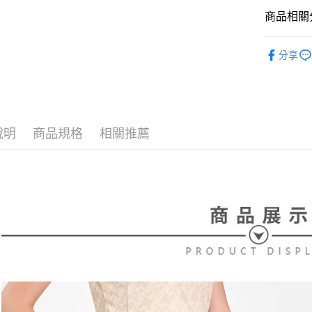
【大哥付
AFTEE先
商品相關分
1.本服務
2.付款方
相關說明
流程，驗
⛳️ le coq 
【關於「A
ATM付款
完成交易
分享
AFTEE
▶女裝
3.實際核
便利好安
4.訂單成
１．簡單
⛳️ le coq 
消。如遇
２．便利
運送方式
無法說明
３．安心
【繳款方
全家取貨
1.分期款
【「AFT
說明
商品規格
相關推薦
醒簡訊。
免運費
１．於結帳
2.透過簡
付」結帳
帳／街口支
付款後全
２．訂單
３．收到繳
免運費
【注意事
／ATM／
1.本服務
※ 請注意
萊爾富取
用戶於交
絡購買商品
款買賣價
先享後付
免運費
2.基於同
※ 交易是
資料（包
是否繳費成
付款後萊
用，由本
付客戶支
免運費
3.完整用
【注意事
7-11取貨
１．透過由