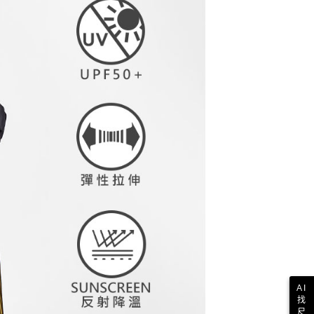
依本服務之必要範圍內提供個人資料，並將交易相關給付款項請
讓予恩沛科技股份有限公司。
個人資料處理事宜，請瀏覽以下網址：
1取貨
ee.tw/terms/#terms3
年的使用者請事先徵得法定代理人或監護人之同意方可使用
E先享後付」，若未經同意申辦者引起之損失，本公司不負相關責
AFTEE先享後付」時，將依據個別帳號之用戶狀況，依本公司
核予不同之上限額度；若仍有額度不足之情形，本公司將視審查
用戶進行身份認證。
一人註冊多個帳號或使用他人資訊註冊。若發現惡意使用之情
科技股份有限公司將有權停止該用戶之使用額度並採取法律行
AI
找
尺