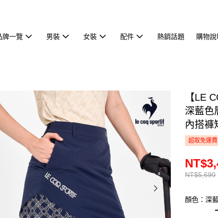
品牌一覽
男裝
女裝
配件
熱銷話題
購物說
【LE 
深藍色
內搭褲短
超取免運費
NT$3,
NT$5,690
顏色：深