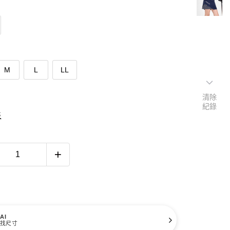
M
L
LL
清除
紀錄
表
AI
找尺寸