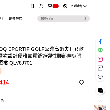
0
中文 (繁體)
明
會員權益
COQ SPORTIF GOLF公雞高爾夫】女款
層次設計優雅氣質舒適彈性腰部伸縮附
裙 QLV8J701
414
藍色