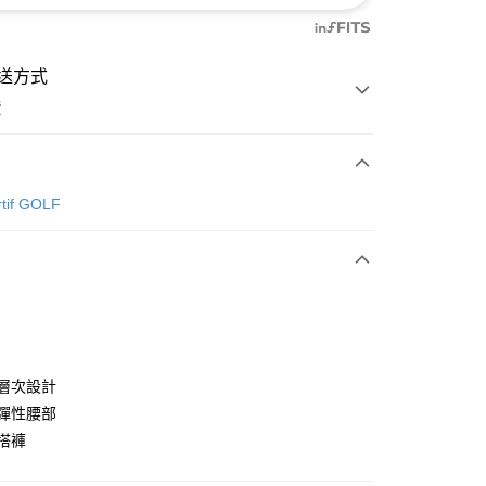
送方式
費
次付款
rtif GOLF
付款
尚層次設計
適彈性腰部
內搭褲
分期