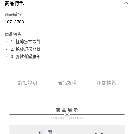
商品特色
LINE Pay
商品編號
Apple Pay
10713708
街口支付
商品特色
悠遊付
1. 輕薄無袖設計
大哥付你分期
2. 親膚舒適材質
相關說明
3. 彈性鬆緊腰部
【大哥付你分期使用說明】
AFTEE先享後付
1.本服務由台灣大哥大提供，台灣大哥大用戶可立即使用無須另外申請。
2.付款方式選擇「大哥付你分期」，訂單成立後會自動跳轉到大哥付的交易
相關說明
流程，驗證手機門號後，選擇欲分期的期數、繳款截止日，確認付款後即完
【關於「AFTEE先享後付」】
詳細說明
商品規格
相關推薦
成交易。
ATM付款
AFTEE先享後付是「在收到商品之後才付款」的支付方式。 讓您購物簡單
3.實際核准額度、可分期數及費用金額請依後續交易確認頁面所載為準。
便利好安心！
4.訂單成立30分鐘內，如未前往確認交易或遇審核未通過，訂單將自動取
１．簡單：不需註冊會員、不需綁卡、不需儲值。
運送方式
消。如遇「轉專審核」未通過狀況，表示未達大哥付你分期系統評分，恕無
２．便利：只要手機號碼，簡訊認證，即可結帳。
法說明評估內容。
３．安心：先確認商品／服務後，再付款。
全家取貨付款
【繳款方式說明】
1.分期款項不併入電信帳單，「大哥付你分期」於每月結算日後寄送繳費提
免運費
【「AFTEE先享後付」結帳流程】
醒簡訊。
１．於結帳方式選擇「AFTEE先享後付」後，將跳轉至「AFTEE先享後付」
2.透過簡訊連結打開帳單後，可選擇「超商條碼／台灣大直營門市／銀行轉
付款後全家取貨
結帳頁面，進行簡訊認證並確認金額後，即可完成結帳。
帳／街口支付／iPASS MONEY」等通路繳費。