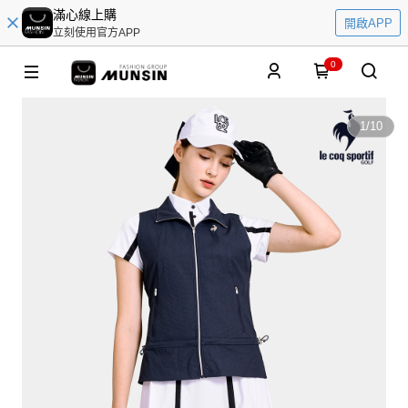
滿心線上購
開啟APP
立刻使用官方APP
0
1
/
10