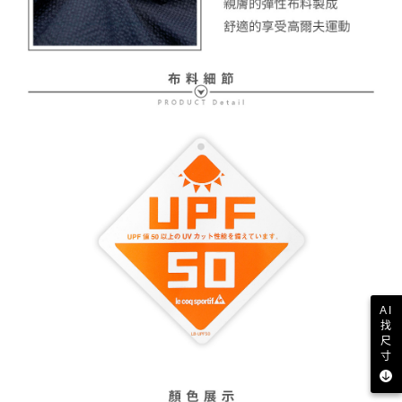
AI
找
尺
寸