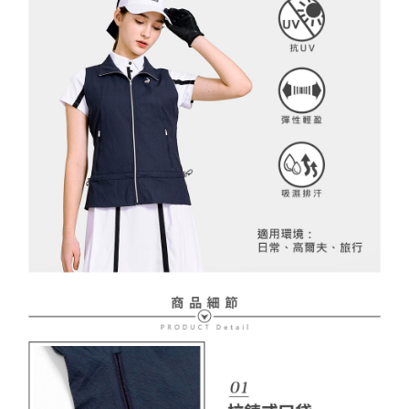
２．訂單成立數日內，您將收到繳費通知簡訊。
免運費
３．收到繳費通知簡訊後14天內，點擊此簡訊中的連結，可透過四大超商／
【注意事項】
ATM／網路銀行／等多元方式進行付款，方視為交易完成。
萊爾富取貨付款
1.本服務係由「台灣大哥大股份有限公司」（以下簡稱本公司）所提供，讓
※ 請注意：結帳手續完成當下不需立刻繳費，但若您需要取消訂單，請聯絡
用戶於交易時，得透過本服務購買商品或服務，並由商店將買賣／分期付款
免運費
購買商品的店家。未經商家同意取消之訂單仍視為有效，需透過AFTEE先享
買賣價金債權讓與本公司後，依約使用本公司帳單繳交帳款。
後付繳納相關費用。
2.基於同意付款使用「大哥付你分期」之契約關係目的，商店將以您的個人
付款後萊爾富取貨
※ 交易是否成功請以「AFTEE先享後付 」之結帳頁面顯示為準，若有關於
資料（包含姓名、電話或地址）提供予台灣大哥大進項蒐集、處理及利用，
是否繳費成功／繳費後需取消欲退款等相關疑問，請聯繫「AFTEE先享後付
免運費
由本公司與您本人進行分期帳單所需資料之確認、核對及更正。
客戶支援中心」
https://netprotections.freshdesk.com/support/home
3.完整用戶服務條款，請詳閱以下連結：
https://oppay.tw/userRule
7-11取貨付款
【注意事項】
１．透過由恩沛科技股份有限公司提供之「AFTEE先享後付」服務完成之交
免運費
易，需依本服務之必要範圍內提供個人資料，並將交易相關給付款項請求債
權轉讓予恩沛科技股份有限公司。
付款後7-11取貨
２．關於個人資料處理事宜，請瀏覽以下網址：
免運費
https://aftee.tw/terms/#terms3
３．未成年的使用者請事先徵得法定代理人或監護人之同意方可使用
宅配
「AFTEE先享後付」，若未經同意申辦者引起之損失，本公司不負相關責
任。
免運費
４．使用「AFTEE先享後付」時，將依據個別帳號之用戶狀況，依本公司即
時審查核予不同之上限額度；若仍有額度不足之情形，本公司將視審查結果
離島宅配
請求用戶進行身份認證。
免運費
５．嚴禁一人註冊多個帳號或使用他人資訊註冊。若發現惡意使用之情形，
恩沛科技股份有限公司將有權停止該用戶之使用額度並採取法律行動。