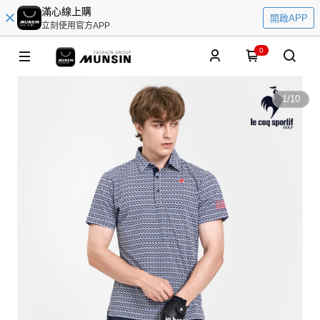
滿心線上購
開啟APP
立刻使用官方APP
0
1
/
10