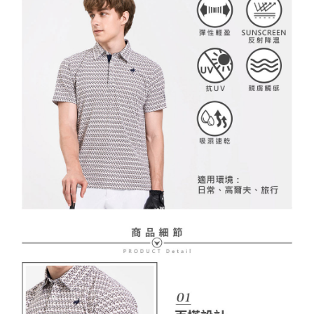
２．訂單成立數日內，您將收到繳費通知簡訊。
免運費
３．收到繳費通知簡訊後14天內，點擊此簡訊中的連結，可透過四大超商／
【注意事項】
ATM／網路銀行／等多元方式進行付款，方視為交易完成。
萊爾富取貨付款
1.本服務係由「台灣大哥大股份有限公司」（以下簡稱本公司）所提供，讓
※ 請注意：結帳手續完成當下不需立刻繳費，但若您需要取消訂單，請聯絡
用戶於交易時，得透過本服務購買商品或服務，並由商店將買賣／分期付款
免運費
購買商品的店家。未經商家同意取消之訂單仍視為有效，需透過AFTEE先享
買賣價金債權讓與本公司後，依約使用本公司帳單繳交帳款。
後付繳納相關費用。
2.基於同意付款使用「大哥付你分期」之契約關係目的，商店將以您的個人
付款後萊爾富取貨
※ 交易是否成功請以「AFTEE先享後付 」之結帳頁面顯示為準，若有關於
資料（包含姓名、電話或地址）提供予台灣大哥大進項蒐集、處理及利用，
是否繳費成功／繳費後需取消欲退款等相關疑問，請聯繫「AFTEE先享後付
免運費
由本公司與您本人進行分期帳單所需資料之確認、核對及更正。
客戶支援中心」
https://netprotections.freshdesk.com/support/home
3.完整用戶服務條款，請詳閱以下連結：
https://oppay.tw/userRule
7-11取貨付款
【注意事項】
１．透過由恩沛科技股份有限公司提供之「AFTEE先享後付」服務完成之交
免運費
易，需依本服務之必要範圍內提供個人資料，並將交易相關給付款項請求債
權轉讓予恩沛科技股份有限公司。
付款後7-11取貨
２．關於個人資料處理事宜，請瀏覽以下網址：
免運費
https://aftee.tw/terms/#terms3
３．未成年的使用者請事先徵得法定代理人或監護人之同意方可使用
宅配
「AFTEE先享後付」，若未經同意申辦者引起之損失，本公司不負相關責
任。
免運費
４．使用「AFTEE先享後付」時，將依據個別帳號之用戶狀況，依本公司即
時審查核予不同之上限額度；若仍有額度不足之情形，本公司將視審查結果
離島宅配
請求用戶進行身份認證。
免運費
５．嚴禁一人註冊多個帳號或使用他人資訊註冊。若發現惡意使用之情形，
恩沛科技股份有限公司將有權停止該用戶之使用額度並採取法律行動。