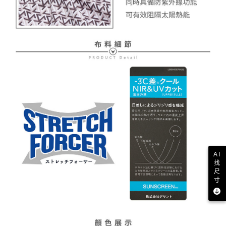
AI
找
尺
寸