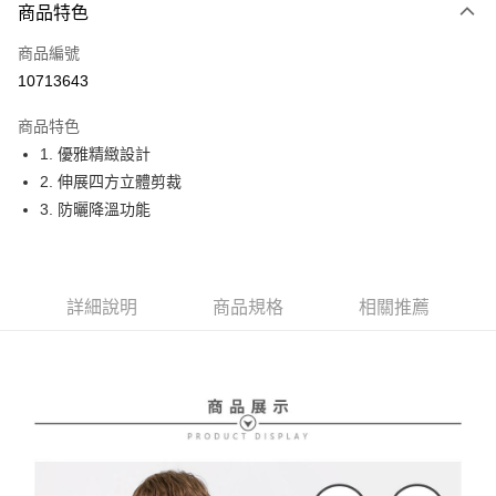
商品特色
LINE Pay
商品編號
Apple Pay
10713643
街口支付
商品特色
悠遊付
1. 優雅精緻設計
大哥付你分期
2. 伸展四方立體剪裁
相關說明
3. 防曬降溫功能
【大哥付你分期使用說明】
AFTEE先享後付
1.本服務由台灣大哥大提供，台灣大哥大用戶可立即使用無須另外申請。
2.付款方式選擇「大哥付你分期」，訂單成立後會自動跳轉到大哥付的交易
相關說明
流程，驗證手機門號後，選擇欲分期的期數、繳款截止日，確認付款後即完
【關於「AFTEE先享後付」】
詳細說明
商品規格
相關推薦
成交易。
ATM付款
AFTEE先享後付是「在收到商品之後才付款」的支付方式。 讓您購物簡單
3.實際核准額度、可分期數及費用金額請依後續交易確認頁面所載為準。
便利好安心！
4.訂單成立30分鐘內，如未前往確認交易或遇審核未通過，訂單將自動取
１．簡單：不需註冊會員、不需綁卡、不需儲值。
運送方式
消。如遇「轉專審核」未通過狀況，表示未達大哥付你分期系統評分，恕無
２．便利：只要手機號碼，簡訊認證，即可結帳。
法說明評估內容。
３．安心：先確認商品／服務後，再付款。
全家取貨付款
【繳款方式說明】
1.分期款項不併入電信帳單，「大哥付你分期」於每月結算日後寄送繳費提
免運費
【「AFTEE先享後付」結帳流程】
醒簡訊。
１．於結帳方式選擇「AFTEE先享後付」後，將跳轉至「AFTEE先享後付」
2.透過簡訊連結打開帳單後，可選擇「超商條碼／台灣大直營門市／銀行轉
付款後全家取貨
結帳頁面，進行簡訊認證並確認金額後，即可完成結帳。
帳／街口支付／iPASS MONEY」等通路繳費。