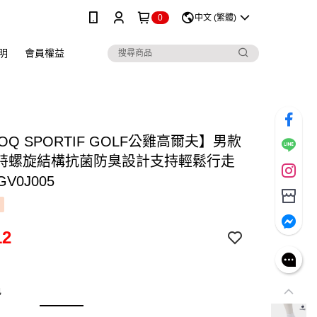
0
中文 (繁體)
明
會員權益
COQ SPORTIF GOLF公雞高爾夫】男款
特螺旋結構抗菌防臭設計支持輕鬆行走
V0J005
12
色