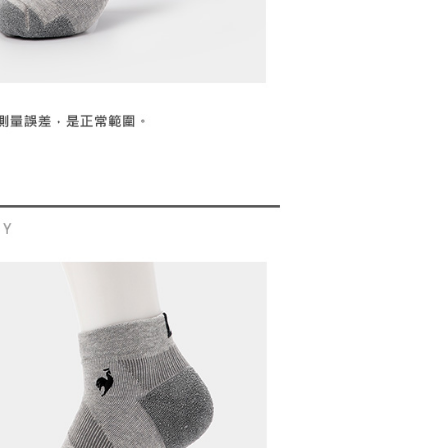
科技股份有限公司將有權停止該用戶之使用額度並採取法律行