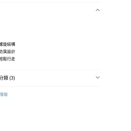
付款
特螺旋結構
菌防臭設計
持輕鬆行走
分期
你分期使用說明】
享後付
類 (3)
由台灣大哥大提供，台灣大哥大用戶可立即使用無須另外申請。
式選擇「大哥付你分期」，訂單成立後會自動跳轉到大哥付的交易
證手機門號後，選擇欲分期的期數、繳款截止日，確認付款後即
sportif GOLF
高爾夫配件｜襪、皮帶
FTEE先享後付」】
。
客服
先享後付是「在收到商品之後才付款」的支付方式。 讓您購物簡單
准額度、可分期數及費用金額請依後續交易確認頁面所載為準。
◼️ 襪子
短襪
心！
立30分鐘內，如未前往確認交易或遇審核未通過，訂單將自動取
：不需註冊會員、不需綁卡、不需儲值。
sportif GOLF
春夏服飾商品 5折起✨
男裝
「轉專審核」未通過狀況，表示未達大哥付你分期系統評分，恕
：只要手機號碼，簡訊認證，即可結帳。
評估內容。
：先確認商品／服務後，再付款。
式說明】
付款
項不併入電信帳單，「大哥付你分期」於每月結算日後寄送繳費提
EE先享後付」結帳流程】