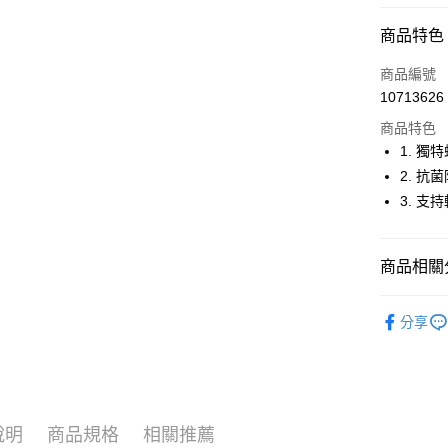
超商取貨
商品特色
LINE Pay
商品編號
Apple Pay
10713626
商品特色
街口支付
1. 獨
悠遊付
2. 抗
3. 支
大哥付你
相關說明
【大哥付
AFTEE先
商品相關分
1.本服務
2.付款方
相關說明
流程，驗
⛳️ le coq 
【關於「A
ATM付款
完成交易
分享
AFTEE
▶配件
3.實際核
便利好安
4.訂單成
１．簡單
⛳️ le coq 
消。如遇
２．便利
運送方式
無法說明
３．安心
【繳款方
全家取貨
1.分期款
【「AFT
說明
商品規格
相關推薦
醒簡訊。