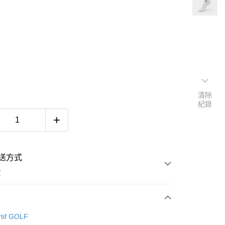
清除
紀錄
送方式
費
次付款
rtif GOLF