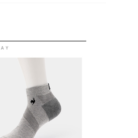
方式選擇「AFTEE先享後付」後，將跳轉至「AFTEE先享後
訊連結打開帳單後，可選擇「超商條碼／台灣大直營門市／銀行轉
頁面，進行簡訊認證並確認金額後，即可完成結帳。
付／iPASS MONEY」等通路繳費。
家取貨
成立數日內，您將收到繳費通知簡訊。
費通知簡訊後14天內，點擊此簡訊中的連結，可透過四大超商
項】
網路銀行／等多元方式進行付款，方視為交易完成。
係由「台灣大哥大股份有限公司」（以下簡稱本公司）所提供，讓
：結帳手續完成當下不需立刻繳費，但若您需要取消訂單，請聯
貨付款
易時，得透過本服務購買商品或服務，並由商店將買賣／分期付
的店家。未經商家同意取消之訂單仍視為有效，需透過AFTEE
金債權讓與本公司後，依約使用本公司帳單繳交帳款。
繳納相關費用。
意付款使用「大哥付你分期」之契約關係目的，商店將以您的個人
否成功請以「AFTEE先享後付 」之結帳頁面顯示為準，若有關於
含姓名、電話或地址）提供予台灣大哥大進項蒐集、處理及利
功／繳費後需取消欲退款等相關疑問，請聯繫「AFTEE先享後
爾富取貨
公司與您本人進行分期帳單所需資料之確認、核對及更正。
援中心」
https://netprotections.freshdesk.com/support/home
戶服務條款，請詳閱以下連結：
https://oppay.tw/userRule
項】
付款
恩沛科技股份有限公司提供之「AFTEE先享後付」服務完成之
依本服務之必要範圍內提供個人資料，並將交易相關給付款項請
讓予恩沛科技股份有限公司。
個人資料處理事宜，請瀏覽以下網址：
1取貨
ee.tw/terms/#terms3
年的使用者請事先徵得法定代理人或監護人之同意方可使用
E先享後付」，若未經同意申辦者引起之損失，本公司不負相關責
AFTEE先享後付」時，將依據個別帳號之用戶狀況，依本公司
核予不同之上限額度；若仍有額度不足之情形，本公司將視審查
用戶進行身份認證。
一人註冊多個帳號或使用他人資訊註冊。若發現惡意使用之情