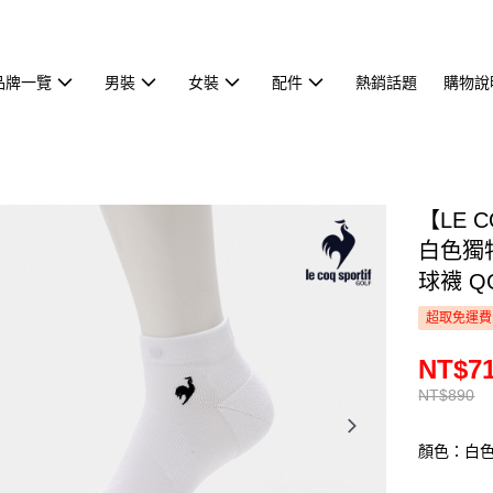
品牌一覽
男裝
女裝
配件
熱銷話題
購物說
【LE 
白色獨
球襪 QG
超取免運費
NT$7
NT$890
顏色：白