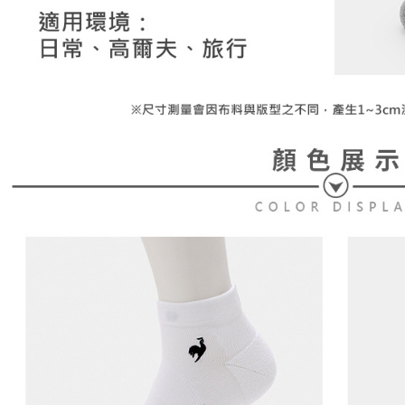
免運費
形，恩沛
動。