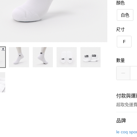
顏色
白色
尺寸
F
數量
付款與運
超取免運
付款方式
品牌
信用卡一
le coq spo