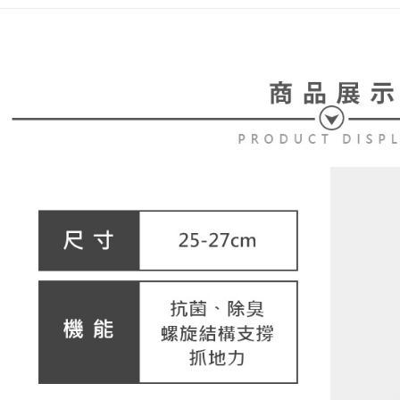
免運費
１．於結帳
2.透過簡
付」結帳
帳／街口支
付款後全
２．訂單
３．收到繳
免運費
【注意事
／ATM／
1.本服務
※ 請注意
萊爾富取
用戶於交
絡購買商品
款買賣價
先享後付
免運費
2.基於同
※ 交易是
資料（包
是否繳費成
付款後萊
用，由本
付客戶支
免運費
3.完整用
【注意事
7-11取貨
１．透過由
交易，需
免運費
求債權轉
２．關於
付款後7-1
https://aft
免運費
３．未成
「AFTE
宅配
任。
４．使用「
免運費
即時審查
結果請求
離島宅配
５．嚴禁