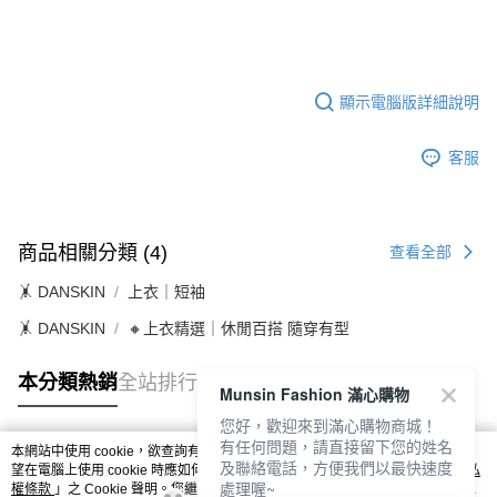
顯示電腦版詳細說明
客服
商品相關分類 (4)
查看全部
🤸 DANSKIN
上衣｜短袖
🤸 DANSKIN
🔸上衣精選｜休閒百搭 隨穿有型
本分類熱銷
全站排行
Munsin Fashion 滿心購物
您好，歡迎來到滿心購物商城！
有任何問題，請直接留下您的姓名
本網站中使用 cookie，欲查詢有關本網站使用 cookie 方式之詳情，及若您不希
及聯絡電話，方便我們以最快速度
熱門標籤
望在電腦上使用 cookie 時應如何變更電腦的 cookie 設定，請參閱本網站「
隱私
處理喔~
權條款
」之 Cookie 聲明。您繼續使用本網站即表示您同意本公司得按本網站使