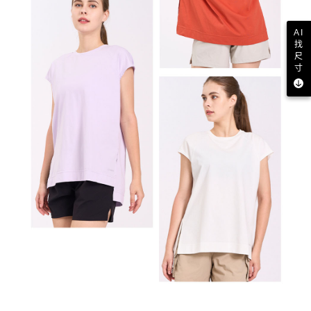
AI
找
尺
寸