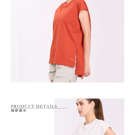
2.基於同意付款使用「大哥付你分期」之契約關係目的，商店將以您的個人
付款後萊爾富取貨
※ 交易是否成功請以「AFTEE先享後付 」之結帳頁面顯示為準，若有關於
資料（包含姓名、電話或地址）提供予台灣大哥大進項蒐集、處理及利用，
是否繳費成功／繳費後需取消欲退款等相關疑問，請聯繫「AFTEE先享後付
免運費
由本公司與您本人進行分期帳單所需資料之確認、核對及更正。
客戶支援中心」
https://netprotections.freshdesk.com/support/home
3.完整用戶服務條款，請詳閱以下連結：
https://oppay.tw/userRule
7-11取貨付款
【注意事項】
１．透過由恩沛科技股份有限公司提供之「AFTEE先享後付」服務完成之交
免運費
易，需依本服務之必要範圍內提供個人資料，並將交易相關給付款項請求債
權轉讓予恩沛科技股份有限公司。
付款後7-11取貨
２．關於個人資料處理事宜，請瀏覽以下網址：
免運費
https://aftee.tw/terms/#terms3
３．未成年的使用者請事先徵得法定代理人或監護人之同意方可使用
宅配
「AFTEE先享後付」，若未經同意申辦者引起之損失，本公司不負相關責
任。
免運費
４．使用「AFTEE先享後付」時，將依據個別帳號之用戶狀況，依本公司即
時審查核予不同之上限額度；若仍有額度不足之情形，本公司將視審查結果
離島宅配
請求用戶進行身份認證。
免運費
５．嚴禁一人註冊多個帳號或使用他人資訊註冊。若發現惡意使用之情形，
恩沛科技股份有限公司將有權停止該用戶之使用額度並採取法律行動。