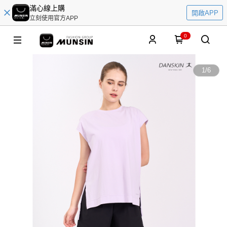
滿心線上購
開啟APP
立刻使用官方APP
0
1
/
6