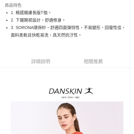
商品特色
悠遊付
1. 棉感親膚長版T恤。
大哥付你分期
2. 下擺開衩設計，舒適修身。
相關說明
3. SORONA環保紗，舒適四面彈特性，不易變形、回復性佳，
【大哥付你分期使用說明】
面料柔軟且快乾易洗，具天然抗汙性。
AFTEE先享後付
1.本服務由台灣大哥大提供，台灣大哥大用戶可立即使用無須另外申請。
2.付款方式選擇「大哥付你分期」，訂單成立後會自動跳轉到大哥付的交易
相關說明
流程，驗證手機門號後，選擇欲分期的期數、繳款截止日，確認付款後即完
【關於「AFTEE先享後付」】
成交易。
ATM付款
AFTEE先享後付是「在收到商品之後才付款」的支付方式。 讓您購物簡單
3.實際核准額度、可分期數及費用金額請依後續交易確認頁面所載為準。
詳細說明
相關推薦
便利好安心！
4.訂單成立30分鐘內，如未前往確認交易或遇審核未通過，訂單將自動取
１．簡單：不需註冊會員、不需綁卡、不需儲值。
運送方式
消。如遇「轉專審核」未通過狀況，表示未達大哥付你分期系統評分，恕無
２．便利：只要手機號碼，簡訊認證，即可結帳。
法說明評估內容。
３．安心：先確認商品／服務後，再付款。
全家取貨付款
【繳款方式說明】
1.分期款項不併入電信帳單，「大哥付你分期」於每月結算日後寄送繳費提
免運費
【「AFTEE先享後付」結帳流程】
醒簡訊。
１．於結帳方式選擇「AFTEE先享後付」後，將跳轉至「AFTEE先享後付」
2.透過簡訊連結打開帳單後，可選擇「超商條碼／台灣大直營門市／銀行轉
付款後全家取貨
結帳頁面，進行簡訊認證並確認金額後，即可完成結帳。
帳／街口支付／iPASS MONEY」等通路繳費。
２．訂單成立數日內，您將收到繳費通知簡訊。
免運費
３．收到繳費通知簡訊後14天內，點擊此簡訊中的連結，可透過四大超商／
【注意事項】
ATM／網路銀行／等多元方式進行付款，方視為交易完成。
萊爾富取貨付款
1.本服務係由「台灣大哥大股份有限公司」（以下簡稱本公司）所提供，讓
※ 請注意：結帳手續完成當下不需立刻繳費，但若您需要取消訂單，請聯絡
用戶於交易時，得透過本服務購買商品或服務，並由商店將買賣／分期付款
免運費
購買商品的店家。未經商家同意取消之訂單仍視為有效，需透過AFTEE先享
買賣價金債權讓與本公司後，依約使用本公司帳單繳交帳款。
後付繳納相關費用。