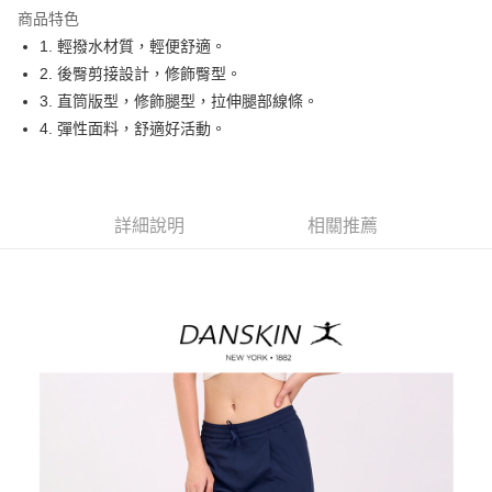
商品特色
悠遊付
1. 輕撥水材質，輕便舒適。
大哥付你分期
2. 後臀剪接設計，修飾臀型。
相關說明
3. 直筒版型，修飾腿型，拉伸腿部線條。
【大哥付你分期使用說明】
4. 彈性面料，舒適好活動。
AFTEE先享後付
1.本服務由台灣大哥大提供，台灣大哥大用戶可立即使用無須另外申請。
2.付款方式選擇「大哥付你分期」，訂單成立後會自動跳轉到大哥付的交易
相關說明
流程，驗證手機門號後，選擇欲分期的期數、繳款截止日，確認付款後即完
【關於「AFTEE先享後付」】
成交易。
ATM付款
AFTEE先享後付是「在收到商品之後才付款」的支付方式。 讓您購物簡單
3.實際核准額度、可分期數及費用金額請依後續交易確認頁面所載為準。
詳細說明
相關推薦
便利好安心！
4.訂單成立30分鐘內，如未前往確認交易或遇審核未通過，訂單將自動取
１．簡單：不需註冊會員、不需綁卡、不需儲值。
運送方式
消。如遇「轉專審核」未通過狀況，表示未達大哥付你分期系統評分，恕無
２．便利：只要手機號碼，簡訊認證，即可結帳。
法說明評估內容。
３．安心：先確認商品／服務後，再付款。
全家取貨付款
【繳款方式說明】
1.分期款項不併入電信帳單，「大哥付你分期」於每月結算日後寄送繳費提
免運費
【「AFTEE先享後付」結帳流程】
醒簡訊。
１．於結帳方式選擇「AFTEE先享後付」後，將跳轉至「AFTEE先享後付」
2.透過簡訊連結打開帳單後，可選擇「超商條碼／台灣大直營門市／銀行轉
付款後全家取貨
結帳頁面，進行簡訊認證並確認金額後，即可完成結帳。
帳／街口支付／iPASS MONEY」等通路繳費。
２．訂單成立數日內，您將收到繳費通知簡訊。
免運費
３．收到繳費通知簡訊後14天內，點擊此簡訊中的連結，可透過四大超商／
【注意事項】
ATM／網路銀行／等多元方式進行付款，方視為交易完成。
萊爾富取貨付款
1.本服務係由「台灣大哥大股份有限公司」（以下簡稱本公司）所提供，讓
※ 請注意：結帳手續完成當下不需立刻繳費，但若您需要取消訂單，請聯絡
用戶於交易時，得透過本服務購買商品或服務，並由商店將買賣／分期付款
免運費
購買商品的店家。未經商家同意取消之訂單仍視為有效，需透過AFTEE先享
買賣價金債權讓與本公司後，依約使用本公司帳單繳交帳款。
後付繳納相關費用。