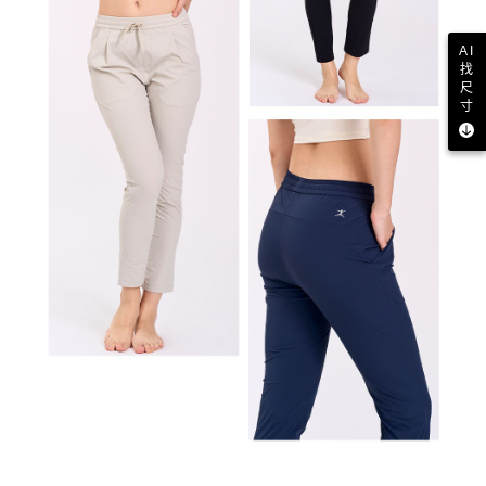
AI
找
尺
寸