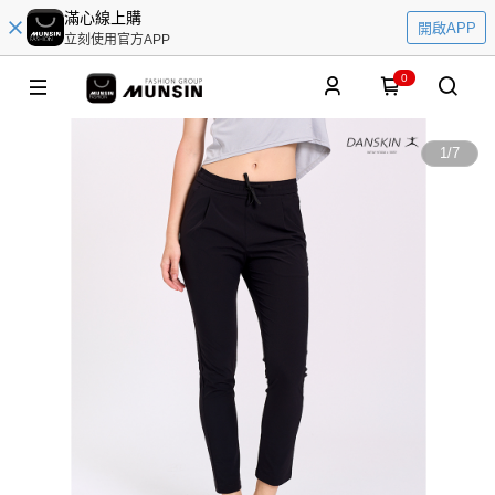
滿心線上購
開啟APP
立刻使用官方APP
0
1
/
7