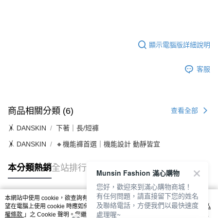
顯示電腦版詳細說明
客服
商品相關分類 (6)
查看全部
🤸 DANSKIN
下著｜長/短褲
🤸 DANSKIN
🔸機能褲首選｜機能設計 動靜皆宜
本分類熱銷
全站排行
Munsin Fashion 滿心購物
您好，歡迎來到滿心購物商城！
有任何問題，請直接留下您的姓名
本網站中使用 cookie，欲查詢有關本網站使用 cookie 方式之詳情，及若您不希
及聯絡電話，方便我們以最快速度
熱門標籤
望在電腦上使用 cookie 時應如何變更電腦的 cookie 設定，請參閱本網站「
隱私
處理喔~
權條款
」之 Cookie 聲明。您繼續使用本網站即表示您同意本公司得按本網站使