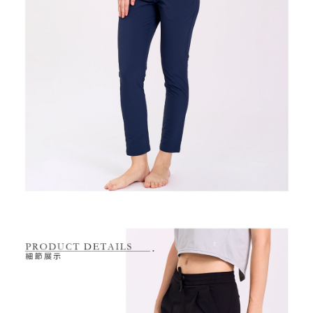
2.基於同意付款使用「大哥付你分期」之契約關係目的，商店將以您的個人
付款後萊爾富取貨
※ 交易是否成功請以「AFTEE先享後付 」之結帳頁面顯示為準，若有關於
資料（包含姓名、電話或地址）提供予台灣大哥大進項蒐集、處理及利用，
是否繳費成功／繳費後需取消欲退款等相關疑問，請聯繫「AFTEE先享後付
免運費
由本公司與您本人進行分期帳單所需資料之確認、核對及更正。
客戶支援中心」
https://netprotections.freshdesk.com/support/home
3.完整用戶服務條款，請詳閱以下連結：
https://oppay.tw/userRule
7-11取貨付款
【注意事項】
１．透過由恩沛科技股份有限公司提供之「AFTEE先享後付」服務完成之交
免運費
易，需依本服務之必要範圍內提供個人資料，並將交易相關給付款項請求債
權轉讓予恩沛科技股份有限公司。
付款後7-11取貨
２．關於個人資料處理事宜，請瀏覽以下網址：
免運費
https://aftee.tw/terms/#terms3
３．未成年的使用者請事先徵得法定代理人或監護人之同意方可使用
宅配
「AFTEE先享後付」，若未經同意申辦者引起之損失，本公司不負相關責
任。
免運費
４．使用「AFTEE先享後付」時，將依據個別帳號之用戶狀況，依本公司即
時審查核予不同之上限額度；若仍有額度不足之情形，本公司將視審查結果
離島宅配
請求用戶進行身份認證。
免運費
５．嚴禁一人註冊多個帳號或使用他人資訊註冊。若發現惡意使用之情形，
恩沛科技股份有限公司將有權停止該用戶之使用額度並採取法律行動。