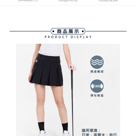
ATM付款
AFTEE先享後付是「在收到商品之後才付款」的支付方式。 讓您購物簡單
3.實際核准額度、可分期數及費用金額請依後續交易確認頁面所載為準。
便利好安心！
4.訂單成立30分鐘內，如未前往確認交易或遇審核未通過，訂單將自動取
１．簡單：不需註冊會員、不需綁卡、不需儲值。
運送方式
消。如遇「轉專審核」未通過狀況，表示未達大哥付你分期系統評分，恕無
２．便利：只要手機號碼，簡訊認證，即可結帳。
法說明評估內容。
３．安心：先確認商品／服務後，再付款。
全家取貨付款
【繳款方式說明】
1.分期款項不併入電信帳單，「大哥付你分期」於每月結算日後寄送繳費提
免運費
【「AFTEE先享後付」結帳流程】
醒簡訊。
１．於結帳方式選擇「AFTEE先享後付」後，將跳轉至「AFTEE先享後付」
2.透過簡訊連結打開帳單後，可選擇「超商條碼／台灣大直營門市／銀行轉
付款後全家取貨
結帳頁面，進行簡訊認證並確認金額後，即可完成結帳。
帳／街口支付／iPASS MONEY」等通路繳費。
２．訂單成立數日內，您將收到繳費通知簡訊。
免運費
３．收到繳費通知簡訊後14天內，點擊此簡訊中的連結，可透過四大超商／
【注意事項】
ATM／網路銀行／等多元方式進行付款，方視為交易完成。
萊爾富取貨付款
1.本服務係由「台灣大哥大股份有限公司」（以下簡稱本公司）所提供，讓
※ 請注意：結帳手續完成當下不需立刻繳費，但若您需要取消訂單，請聯絡
用戶於交易時，得透過本服務購買商品或服務，並由商店將買賣／分期付款
免運費
購買商品的店家。未經商家同意取消之訂單仍視為有效，需透過AFTEE先享
買賣價金債權讓與本公司後，依約使用本公司帳單繳交帳款。
後付繳納相關費用。
2.基於同意付款使用「大哥付你分期」之契約關係目的，商店將以您的個人
付款後萊爾富取貨
※ 交易是否成功請以「AFTEE先享後付 」之結帳頁面顯示為準，若有關於
資料（包含姓名、電話或地址）提供予台灣大哥大進項蒐集、處理及利用，
是否繳費成功／繳費後需取消欲退款等相關疑問，請聯繫「AFTEE先享後付
免運費
由本公司與您本人進行分期帳單所需資料之確認、核對及更正。
客戶支援中心」
https://netprotections.freshdesk.com/support/home
3.完整用戶服務條款，請詳閱以下連結：
https://oppay.tw/userRule
7-11取貨付款
【注意事項】
１．透過由恩沛科技股份有限公司提供之「AFTEE先享後付」服務完成之交
免運費
易，需依本服務之必要範圍內提供個人資料，並將交易相關給付款項請求債
權轉讓予恩沛科技股份有限公司。
付款後7-11取貨
２．關於個人資料處理事宜，請瀏覽以下網址：
免運費
https://aftee.tw/terms/#terms3