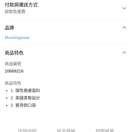
付款與運送方式
超取免運費
付款方式
品牌
信用卡一次付款
Munsingwear
超商取貨付款
商品特色
LINE Pay
商品編號
Apple Pay
10668216
街口支付
商品特色
悠遊付
1. 彈性親膚面料
大哥付你分期
2. 美腿美臀設計
相關說明
3. 實用側口袋
【大哥付你分期使用說明】
AFTEE先享後付
1.本服務由台灣大哥大提供，台灣大哥大用戶可立即使用無須另外申請。
2.付款方式選擇「大哥付你分期」，訂單成立後會自動跳轉到大哥付的交易
相關說明
流程，驗證手機門號後，選擇欲分期的期數、繳款截止日，確認付款後即完
【關於「AFTEE先享後付」】
詳細說明
商品規格
相關推薦
成交易。