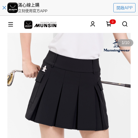
滿心線上購
開啟APP
立刻使用官方APP
0
1
/
10