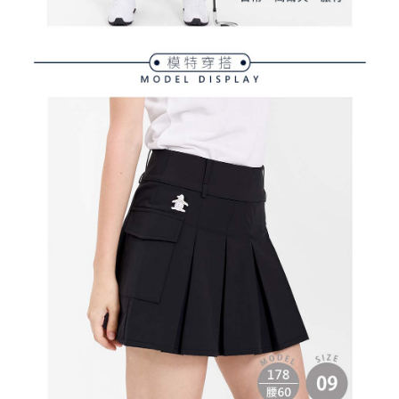
３．未成年的使用者請事先徵得法定代理人或監護人之同意方可使用
宅配
「AFTEE先享後付」，若未經同意申辦者引起之損失，本公司不負相關責
任。
免運費
４．使用「AFTEE先享後付」時，將依據個別帳號之用戶狀況，依本公司即
時審查核予不同之上限額度；若仍有額度不足之情形，本公司將視審查結果
離島宅配
請求用戶進行身份認證。
免運費
５．嚴禁一人註冊多個帳號或使用他人資訊註冊。若發現惡意使用之情形，
恩沛科技股份有限公司將有權停止該用戶之使用額度並採取法律行動。