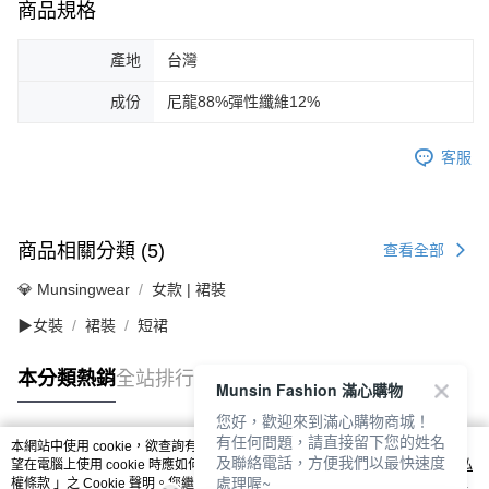
商品規格
產地
台灣
成份
尼龍88%彈性纖維12%
客服
商品相關分類 (5)
查看全部
💎 Munsingwear
女款 | 裙裝
▶女裝
裙裝
短裙
本分類熱銷
全站排行
Munsin Fashion 滿心購物
您好，歡迎來到滿心購物商城！
有任何問題，請直接留下您的姓名
本網站中使用 cookie，欲查詢有關本網站使用 cookie 方式之詳情，及若您不希
及聯絡電話，方便我們以最快速度
熱門標籤
望在電腦上使用 cookie 時應如何變更電腦的 cookie 設定，請參閱本網站「
隱私
處理喔~
權條款
」之 Cookie 聲明。您繼續使用本網站即表示您同意本公司得按本網站使