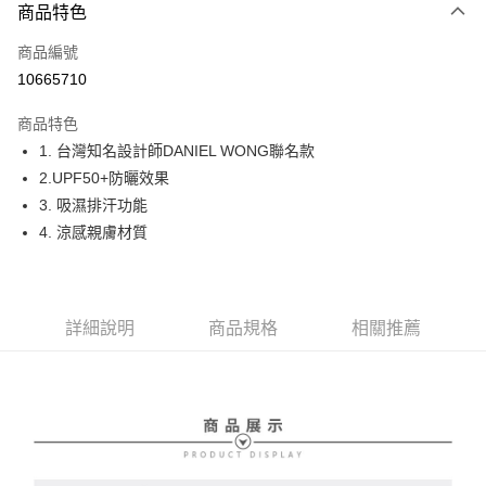
商品特色
LINE Pay
商品編號
Apple Pay
10665710
街口支付
商品特色
悠遊付
1. 台灣知名設計師DANIEL WONG聯名款
大哥付你分期
2.UPF50+防曬效果
相關說明
3. 吸濕排汗功能
【大哥付你分期使用說明】
4. 涼感親膚材質
AFTEE先享後付
1.本服務由台灣大哥大提供，台灣大哥大用戶可立即使用無須另外申請。
2.付款方式選擇「大哥付你分期」，訂單成立後會自動跳轉到大哥付的交易
相關說明
流程，驗證手機門號後，選擇欲分期的期數、繳款截止日，確認付款後即完
【關於「AFTEE先享後付」】
成交易。
ATM付款
AFTEE先享後付是「在收到商品之後才付款」的支付方式。 讓您購物簡單
3.實際核准額度、可分期數及費用金額請依後續交易確認頁面所載為準。
詳細說明
商品規格
相關推薦
便利好安心！
4.訂單成立30分鐘內，如未前往確認交易或遇審核未通過，訂單將自動取
１．簡單：不需註冊會員、不需綁卡、不需儲值。
運送方式
消。如遇「轉專審核」未通過狀況，表示未達大哥付你分期系統評分，恕無
２．便利：只要手機號碼，簡訊認證，即可結帳。
法說明評估內容。
３．安心：先確認商品／服務後，再付款。
全家取貨付款
【繳款方式說明】
1.分期款項不併入電信帳單，「大哥付你分期」於每月結算日後寄送繳費提
免運費
【「AFTEE先享後付」結帳流程】
醒簡訊。
１．於結帳方式選擇「AFTEE先享後付」後，將跳轉至「AFTEE先享後付」
2.透過簡訊連結打開帳單後，可選擇「超商條碼／台灣大直營門市／銀行轉
付款後全家取貨
結帳頁面，進行簡訊認證並確認金額後，即可完成結帳。
帳／街口支付／iPASS MONEY」等通路繳費。