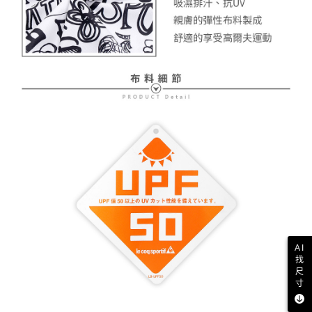
AI
找
尺
寸