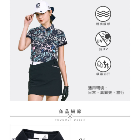
２．訂單成立數日內，您將收到繳費通知簡訊。
免運費
３．收到繳費通知簡訊後14天內，點擊此簡訊中的連結，可透過四大超商／
【注意事項】
ATM／網路銀行／等多元方式進行付款，方視為交易完成。
萊爾富取貨付款
1.本服務係由「台灣大哥大股份有限公司」（以下簡稱本公司）所提供，讓
※ 請注意：結帳手續完成當下不需立刻繳費，但若您需要取消訂單，請聯絡
用戶於交易時，得透過本服務購買商品或服務，並由商店將買賣／分期付款
免運費
購買商品的店家。未經商家同意取消之訂單仍視為有效，需透過AFTEE先享
買賣價金債權讓與本公司後，依約使用本公司帳單繳交帳款。
後付繳納相關費用。
2.基於同意付款使用「大哥付你分期」之契約關係目的，商店將以您的個人
付款後萊爾富取貨
※ 交易是否成功請以「AFTEE先享後付 」之結帳頁面顯示為準，若有關於
資料（包含姓名、電話或地址）提供予台灣大哥大進項蒐集、處理及利用，
是否繳費成功／繳費後需取消欲退款等相關疑問，請聯繫「AFTEE先享後付
免運費
由本公司與您本人進行分期帳單所需資料之確認、核對及更正。
客戶支援中心」
https://netprotections.freshdesk.com/support/home
3.完整用戶服務條款，請詳閱以下連結：
https://oppay.tw/userRule
7-11取貨付款
【注意事項】
１．透過由恩沛科技股份有限公司提供之「AFTEE先享後付」服務完成之交
免運費
易，需依本服務之必要範圍內提供個人資料，並將交易相關給付款項請求債
權轉讓予恩沛科技股份有限公司。
付款後7-11取貨
２．關於個人資料處理事宜，請瀏覽以下網址：
免運費
https://aftee.tw/terms/#terms3
３．未成年的使用者請事先徵得法定代理人或監護人之同意方可使用
宅配
「AFTEE先享後付」，若未經同意申辦者引起之損失，本公司不負相關責
任。
免運費
４．使用「AFTEE先享後付」時，將依據個別帳號之用戶狀況，依本公司即
時審查核予不同之上限額度；若仍有額度不足之情形，本公司將視審查結果
離島宅配
請求用戶進行身份認證。
免運費
５．嚴禁一人註冊多個帳號或使用他人資訊註冊。若發現惡意使用之情形，
恩沛科技股份有限公司將有權停止該用戶之使用額度並採取法律行動。