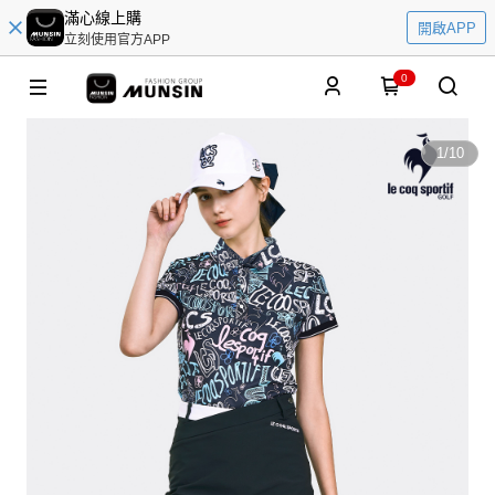
滿心線上購
開啟APP
立刻使用官方APP
0
1
/
10