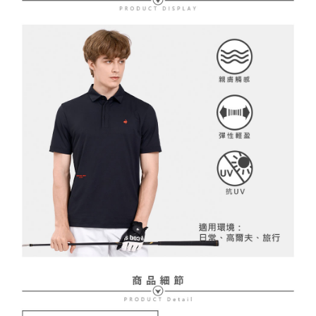
２．訂單成立數日內，您將收到繳費通知簡訊。
免運費
３．收到繳費通知簡訊後14天內，點擊此簡訊中的連結，可透過四大超商／
【注意事項】
ATM／網路銀行／等多元方式進行付款，方視為交易完成。
萊爾富取貨付款
1.本服務係由「台灣大哥大股份有限公司」（以下簡稱本公司）所提供，讓
※ 請注意：結帳手續完成當下不需立刻繳費，但若您需要取消訂單，請聯絡
用戶於交易時，得透過本服務購買商品或服務，並由商店將買賣／分期付款
免運費
購買商品的店家。未經商家同意取消之訂單仍視為有效，需透過AFTEE先享
買賣價金債權讓與本公司後，依約使用本公司帳單繳交帳款。
後付繳納相關費用。
2.基於同意付款使用「大哥付你分期」之契約關係目的，商店將以您的個人
付款後萊爾富取貨
※ 交易是否成功請以「AFTEE先享後付 」之結帳頁面顯示為準，若有關於
資料（包含姓名、電話或地址）提供予台灣大哥大進項蒐集、處理及利用，
是否繳費成功／繳費後需取消欲退款等相關疑問，請聯繫「AFTEE先享後付
免運費
由本公司與您本人進行分期帳單所需資料之確認、核對及更正。
客戶支援中心」
https://netprotections.freshdesk.com/support/home
3.完整用戶服務條款，請詳閱以下連結：
https://oppay.tw/userRule
7-11取貨付款
【注意事項】
１．透過由恩沛科技股份有限公司提供之「AFTEE先享後付」服務完成之交
免運費
易，需依本服務之必要範圍內提供個人資料，並將交易相關給付款項請求債
權轉讓予恩沛科技股份有限公司。
付款後7-11取貨
２．關於個人資料處理事宜，請瀏覽以下網址：
免運費
https://aftee.tw/terms/#terms3
３．未成年的使用者請事先徵得法定代理人或監護人之同意方可使用
宅配
「AFTEE先享後付」，若未經同意申辦者引起之損失，本公司不負相關責
任。
免運費
４．使用「AFTEE先享後付」時，將依據個別帳號之用戶狀況，依本公司即
時審查核予不同之上限額度；若仍有額度不足之情形，本公司將視審查結果
離島宅配
請求用戶進行身份認證。
免運費
５．嚴禁一人註冊多個帳號或使用他人資訊註冊。若發現惡意使用之情形，
恩沛科技股份有限公司將有權停止該用戶之使用額度並採取法律行動。