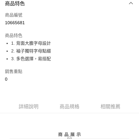
商品特色
LINE Pay
商品編號
Apple Pay
10665681
街口支付
商品特色
悠遊付
1. 背面大膽字母設計
大哥付你分期
2. 袖子獨特字母點綴
相關說明
3. 多色選擇，易搭配
【大哥付你分期使用說明】
AFTEE先享後付
1.本服務由台灣大哥大提供，台灣大哥大用戶可立即使用無須另外申請。
銷售重點
2.付款方式選擇「大哥付你分期」，訂單成立後會自動跳轉到大哥付的交易
相關說明
0
流程，驗證手機門號後，選擇欲分期的期數、繳款截止日，確認付款後即完
【關於「AFTEE先享後付」】
成交易。
ATM付款
AFTEE先享後付是「在收到商品之後才付款」的支付方式。 讓您購物簡單
3.實際核准額度、可分期數及費用金額請依後續交易確認頁面所載為準。
便利好安心！
4.訂單成立30分鐘內，如未前往確認交易或遇審核未通過，訂單將自動取
１．簡單：不需註冊會員、不需綁卡、不需儲值。
運送方式
消。如遇「轉專審核」未通過狀況，表示未達大哥付你分期系統評分，恕無
２．便利：只要手機號碼，簡訊認證，即可結帳。
詳細說明
商品規格
相關推薦
法說明評估內容。
３．安心：先確認商品／服務後，再付款。
全家取貨付款
【繳款方式說明】
1.分期款項不併入電信帳單，「大哥付你分期」於每月結算日後寄送繳費提
免運費
【「AFTEE先享後付」結帳流程】
醒簡訊。
１．於結帳方式選擇「AFTEE先享後付」後，將跳轉至「AFTEE先享後付」
2.透過簡訊連結打開帳單後，可選擇「超商條碼／台灣大直營門市／銀行轉
付款後全家取貨
結帳頁面，進行簡訊認證並確認金額後，即可完成結帳。
帳／街口支付／iPASS MONEY」等通路繳費。