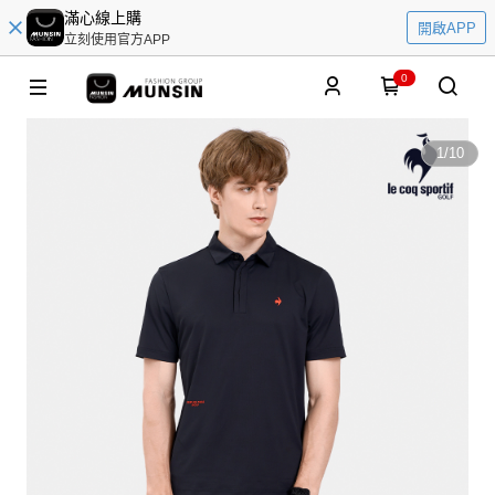
滿心線上購
開啟APP
立刻使用官方APP
0
1
/
10