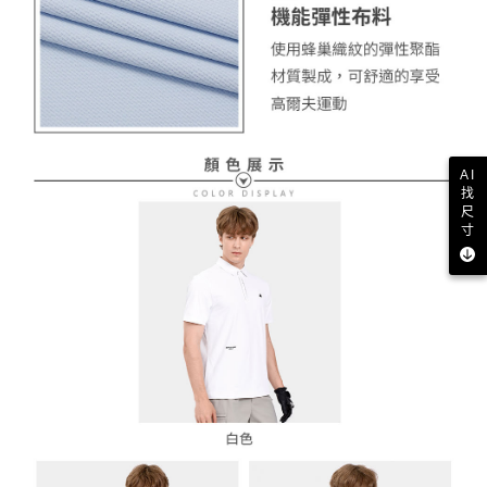
AI
找
尺
寸