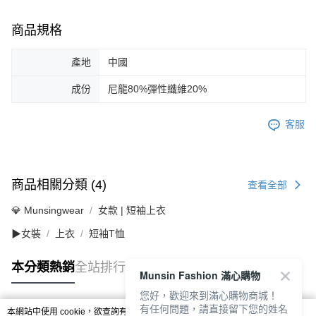
商品規格
產地
中國
成份
尼龍80%彈性纖維20%
客服
商品相關分類 (4)
查看全部
💎 Munsingwear
女款 | 短袖上衣
▶女裝
上衣
短袖T恤
本分類熱銷
全站排行
Munsin Fashion 滿心購物
您好，歡迎來到滿心購物商城！
有任何問題，請直接留下您的姓名
本網站中使用 cookie，欲查詢有關本網站使用 cookie 方式之詳情，及若您不希