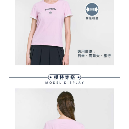
買賣價金債權讓與本公司後，依約使用本公司帳單繳交帳款。
後付繳納相關費用。
2.基於同意付款使用「大哥付你分期」之契約關係目的，商店將以您的個人
付款後萊爾富取貨
※ 交易是否成功請以「AFTEE先享後付 」之結帳頁面顯示為準，若有關於
資料（包含姓名、電話或地址）提供予台灣大哥大進項蒐集、處理及利用，
是否繳費成功／繳費後需取消欲退款等相關疑問，請聯繫「AFTEE先享後付
免運費
由本公司與您本人進行分期帳單所需資料之確認、核對及更正。
客戶支援中心」
https://netprotections.freshdesk.com/support/home
3.完整用戶服務條款，請詳閱以下連結：
https://oppay.tw/userRule
7-11取貨付款
【注意事項】
１．透過由恩沛科技股份有限公司提供之「AFTEE先享後付」服務完成之交
免運費
易，需依本服務之必要範圍內提供個人資料，並將交易相關給付款項請求債
權轉讓予恩沛科技股份有限公司。
付款後7-11取貨
２．關於個人資料處理事宜，請瀏覽以下網址：
免運費
https://aftee.tw/terms/#terms3
３．未成年的使用者請事先徵得法定代理人或監護人之同意方可使用
宅配
「AFTEE先享後付」，若未經同意申辦者引起之損失，本公司不負相關責
任。
免運費
４．使用「AFTEE先享後付」時，將依據個別帳號之用戶狀況，依本公司即
時審查核予不同之上限額度；若仍有額度不足之情形，本公司將視審查結果
離島宅配
請求用戶進行身份認證。
免運費
５．嚴禁一人註冊多個帳號或使用他人資訊註冊。若發現惡意使用之情形，
恩沛科技股份有限公司將有權停止該用戶之使用額度並採取法律行動。