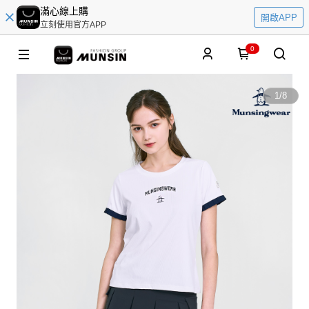
滿心線上購
開啟APP
立刻使用官方APP
0
1
/
8