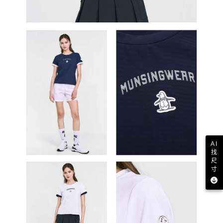
AI
找
尺
寸