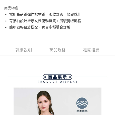
街口支付
商品特色
悠遊付
採用高品質彈性棉材質，柔軟舒適，親膚感佳
大哥付你分期
荷葉袖設計增添女性優雅氣質，展現獨特風格
相關說明
簡約風格易於搭配，適合多種場合穿著
【大哥付你分期使用說明】
AFTEE先享後付
1.本服務由台灣大哥大提供，台灣大哥大用戶可立即使用無須另外申請。
2.付款方式選擇「大哥付你分期」，訂單成立後會自動跳轉到大哥付的交易
相關說明
流程，驗證手機門號後，選擇欲分期的期數、繳款截止日，確認付款後即完
【關於「AFTEE先享後付」】
詳細說明
商品規格
相關推薦
成交易。
ATM付款
AFTEE先享後付是「在收到商品之後才付款」的支付方式。 讓您購物簡單
3.實際核准額度、可分期數及費用金額請依後續交易確認頁面所載為準。
便利好安心！
4.訂單成立30分鐘內，如未前往確認交易或遇審核未通過，訂單將自動取
１．簡單：不需註冊會員、不需綁卡、不需儲值。
運送方式
消。如遇「轉專審核」未通過狀況，表示未達大哥付你分期系統評分，恕無
２．便利：只要手機號碼，簡訊認證，即可結帳。
法說明評估內容。
３．安心：先確認商品／服務後，再付款。
全家取貨付款
【繳款方式說明】
1.分期款項不併入電信帳單，「大哥付你分期」於每月結算日後寄送繳費提
免運費
【「AFTEE先享後付」結帳流程】
醒簡訊。
１．於結帳方式選擇「AFTEE先享後付」後，將跳轉至「AFTEE先享後付」
2.透過簡訊連結打開帳單後，可選擇「超商條碼／台灣大直營門市／銀行轉
付款後全家取貨
結帳頁面，進行簡訊認證並確認金額後，即可完成結帳。
帳／街口支付／iPASS MONEY」等通路繳費。
２．訂單成立數日內，您將收到繳費通知簡訊。
免運費
３．收到繳費通知簡訊後14天內，點擊此簡訊中的連結，可透過四大超商／
【注意事項】
ATM／網路銀行／等多元方式進行付款，方視為交易完成。
萊爾富取貨付款
1.本服務係由「台灣大哥大股份有限公司」（以下簡稱本公司）所提供，讓
※ 請注意：結帳手續完成當下不需立刻繳費，但若您需要取消訂單，請聯絡
用戶於交易時，得透過本服務購買商品或服務，並由商店將買賣／分期付款
免運費
購買商品的店家。未經商家同意取消之訂單仍視為有效，需透過AFTEE先享